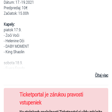
Dátum: 17.-19.2021
Predpredaj: 10€
Začiatok: 15.00h
Kapely:
piatok 17.9.
- Zoči Voči
- Helenine Oči
- DABY MOMENT
- King Shaolin
sobota 18.9.
- Fuera Fondo
- Bukasový masív
Čítaj viac
- PIKNIK - Michal Tučný show
- Arzén
- Gladiátor
Ticketportal je zárukou pravosti
19.9.
vstupeniek
- Maliny Jam
Na stránkach spoločnosti Ticketportal si vždy zakúpite