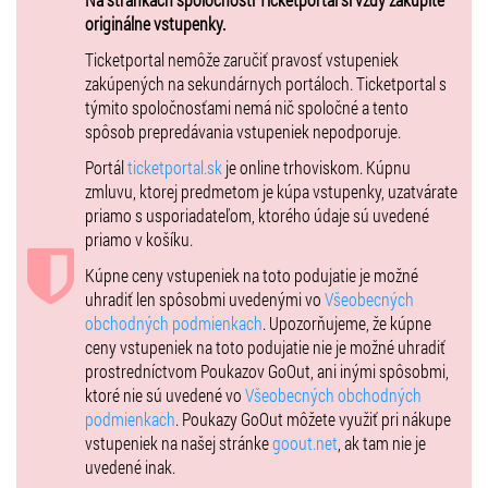
- FREE-ZEE DANCE
originálne vstupenky.
- Borovienka
- Maduar feat. Ivanna Bagová
Ticketportal nemôže zaručiť pravosť vstupeniek
zakúpených na sekundárnych portáloch. Ticketportal s
týmito spoločnosťami nemá nič spoločné a tento
spôsob prepredávania vstupeniek nepodporuje.
Portál
ticketportal.sk
je online trhoviskom. Kúpnu
zmluvu, ktorej predmetom je kúpa vstupenky, uzatvárate
priamo s usporiadateľom, ktorého údaje sú uvedené
priamo v košíku.
Kúpne ceny vstupeniek na toto podujatie je možné
uhradiť len spôsobmi uvedenými vo
Všeobecných
obchodných podmienkach
. Upozorňujeme, že kúpne
ceny vstupeniek na toto podujatie nie je možné uhradiť
prostredníctvom Poukazov GoOut, ani inými spôsobmi,
ktoré nie sú uvedené vo
Všeobecných obchodných
podmienkach
. Poukazy GoOut môžete využiť pri nákupe
vstupeniek na našej stránke
goout.net
, ak tam nie je
uvedené inak.