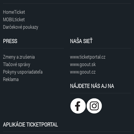
HomeTicket
MOBILticket
Darčekové poukazy
PRESS
NAŠA SIEŤ
Zmeny a zrušenia
www.ticketportal.cz
Tlačové správy
www.goout.sk
Pokyny usporiadateľa
www.goout.cz
Reklama
NÁJDETE NÁS AJ NA
APLIKÁCIE TICKETPORTAL