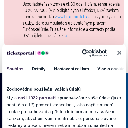
Usporiadateľ sa v zmysle čl. 30 ods. 1 písm. e) nariadenia
EÚ 2022/2065 (Akt o digitálnych službách, DSA) zaviazal
ponúkať na portáli
www.ticketportal.sk
, iba výrobky alebo
služby, ktoré sú v súlade s uplatniteľným právom
Európskej únie. Príslušné informácie a kontakty podľa
DSA nájdete na stránke
tu
.
Souhlas
Detaily
Nastavení reklam
Více o cookies
Zodpovědné používání vašich údajů
My a
naši 1022 partneři
zpracováváme vaše údaje (jako
PRIHLÁSIŤ SA K
ODBERU NOVINIEK
např. číslo IP) pomocí technologií, jako např. souborů
Pridajte sa do zoznamu odberateľov a doručte si najnovšie špeciálne
cookie pro uchování a přístup k informacím na vašem
ponuky priamo do doručenej pošty.
zařízení, abychom vám mohli nabízet personalizované
reklamy a obsah, měření reklam a obsahu, náhled na