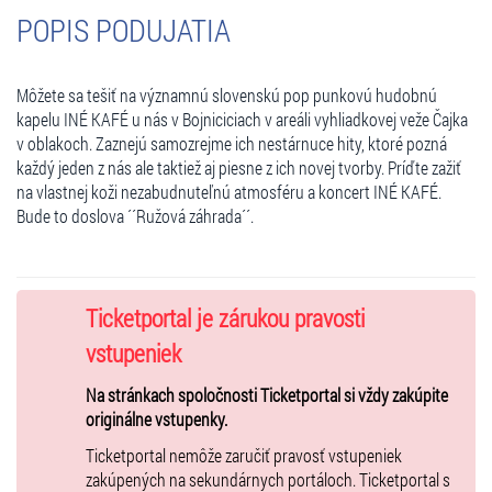
POPIS PODUJATIA
Môžete sa tešiť na významnú slovenskú pop punkovú hudobnú
kapelu INÉ KAFÉ u nás v Bojniciciach v areáli vyhliadkovej veže Čajka
v oblakoch. Zaznejú samozrejme ich nestárnuce hity, ktoré pozná
každý jeden z nás ale taktiež aj piesne z ich novej tvorby. Príďte zažiť
na vlastnej koži nezabudnuteľnú atmosféru a koncert INÉ KAFÉ.
Bude to doslova ´´Ružová záhrada´´.
Ticketportal je zárukou pravosti
vstupeniek
Na stránkach spoločnosti Ticketportal si vždy zakúpite
originálne vstupenky.
Ticketportal nemôže zaručiť pravosť vstupeniek
zakúpených na sekundárnych portáloch. Ticketportal s