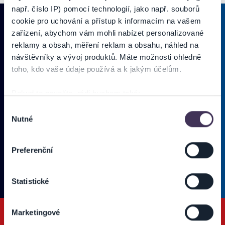
např. číslo IP) pomocí technologií, jako např. souborů
cookie pro uchování a přístup k informacím na vašem
zařízení, abychom vám mohli nabízet personalizované
reklamy a obsah, měření reklam a obsahu, náhled na
PRIHLÁSIŤ SA K
ODBERU NOVINIEK
návštěvníky a vývoj produktů. Máte možnosti ohledně
toho, kdo vaše údaje používá a k jakým účelům.
Pridajte sa do zoznamu odberateľov a doručte si najnovšie špeciálne
ponuky priamo do doručenej pošty.
Pokud to povolíte, rádi bychom také:
Shromažďovali informace o vaší geografické poloze,
Výběr
Vložte svoj email
Nutné
které mohou být přesné na několik metrů
souhlasu
Identifikovali vaše zařízení pomocí aktivního
Zadajte svoju e-mailovú adresu, na ktorú vám budeme zasielať novinky.
skenování pro konkrétní charakteristiky (otisk prstu)
Preferenční
Ten
Používateľ súhlasí s
OBCHODNÝMI PODMIENKAMI predajnej siete
Zjistěte více o tom, jak zpracováváme vaše osobní
Ticketportal.
(* povinné)
údaje, a nastavte si předvolby v
části s podrobnostmi
.
Statistické
Svůj souhlas můžete kdykoliv změnit nebo odvolat v
části Prohlášení o souborech cookie.
Marketingové
Na těchto stránkách využíváme soubory cookies a další