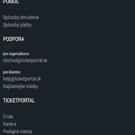
POMOC
Spôsoby doručenia
Spôsoby platby
PODPORA
pre organizátorov
obchod@ticketportal.sk
pre klientov
help@ticketportal.sk
Najčastejšie otázky
TICKETPORTAL
O nás
Kariéra
Predajné miesta