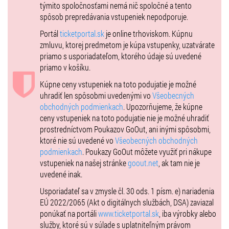
týmito spoločnosťami nemá nič spoločné a tento
spôsob prepredávania vstupeniek nepodporuje.
Portál
ticketportal.sk
je online trhoviskom. Kúpnu
zmluvu, ktorej predmetom je kúpa vstupenky, uzatvárate
priamo s usporiadateľom, ktorého údaje sú uvedené
priamo v košíku.
Kúpne ceny vstupeniek na toto podujatie je možné
uhradiť len spôsobmi uvedenými vo
Všeobecných
obchodných podmienkach
. Upozorňujeme, že kúpne
ceny vstupeniek na toto podujatie nie je možné uhradiť
prostredníctvom Poukazov GoOut, ani inými spôsobmi,
ktoré nie sú uvedené vo
Všeobecných obchodných
podmienkach
. Poukazy GoOut môžete využiť pri nákupe
vstupeniek na našej stránke
goout.net
, ak tam nie je
uvedené inak.
Usporiadateľ sa v zmysle čl. 30 ods. 1 písm. e) nariadenia
EÚ 2022/2065 (Akt o digitálnych službách, DSA) zaviazal
ponúkať na portáli
www.ticketportal.sk
, iba výrobky alebo
služby, ktoré sú v súlade s uplatniteľným právom