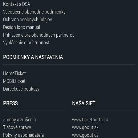
Kontakt a DSA
Všeobecné obchodné podmienky
Ochrana osobných údajov
Design logo manuál
Prihlásenie pre obchodných partnerov
Vyhlásenie o prístupnosti
PODMIENKY A NASTAVENIA
HomeTicket
MOBILticket
Darčekové poukazy
PRESS
NAŠA SIEŤ
Zmeny a zrušenia
www.ticketportal.cz
Tlačové správy
www.goout.sk
Pokyny usporiadateľa
www.goout.cz