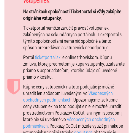
vstupeniek
Všetky info na
www.inekafe.sk
Na stránkach spoločnosti Ticketportal si vždy zakúpite
Ceny vstupeniek v sieti Ticketportal:
originálne vstupenky.
10.05. - 31.05. 17,- €
01.06. - 01.07. 19,- €
Ticketportal nemôže zaručiť pravosť vstupeniek
zakúpených na sekundárnych portáloch. Ticketportal s
Cena vstupeniek na mieste: 20,- €
týmito spoločnosťami nemá nič spoločné a tento
spôsob prepredávania vstupeniek nepodporuje.
Portál
ticketportal.sk
je online trhoviskom. Kúpnu
zmluvu, ktorej predmetom je kúpa vstupenky, uzatvárate
priamo s usporiadateľom, ktorého údaje sú uvedené
priamo v košíku.
Kúpne ceny vstupeniek na toto podujatie je možné
uhradiť len spôsobmi uvedenými vo
Všeobecných
obchodných podmienkach
. Upozorňujeme, že kúpne
ceny vstupeniek na toto podujatie nie je možné uhradiť
prostredníctvom Poukazov GoOut, ani inými spôsobmi,
ktoré nie sú uvedené vo
Všeobecných obchodných
podmienkach
. Poukazy GoOut môžete využiť pri nákupe
vstupeniek na našej stránke
goout.net
, ak tam nie je