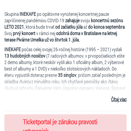
Skupina
INEKAFE
po opätovne vynútenej koncertnej pauze
zapríčinenej pandémiou COVID-19
zahajuje
svoju
koncertnú sezónu
LETO 2021
, ktorá bude trvať
od začiatku júla
až
do konca septembra
.
Svoj
prvý koncert
v rámci nej
odohrá doma v Bratislave na letnej
terase Pivárne Umelka už vo štvrtok 1. júla.
INEKAFE
počas celej svojej 26-ročnej histórie (1995 – 2021) vydali
13 hudobných nosičov
(7 radových albumov, v prvopočiatkoch ešte
2 demo albumy, ktoré neskôr vyšli ako 1 oficiálny album, 2 výberové
best of albumy a 1 DVD) v niekoľko stotisícových nákladoch. Do
éteru vypustili doteraz presne
35 singlov
, pričom zatiaľ posledným je
skladba
Ruleta
z minulého roku. Ich chytľavé pesničky ako
Ráno,
Ružová záhrada, Ďakujeme Vám, Úspešne zapojení, Vianoce, Špinavé
objatie, 090x, Kašovité jedlá, Právo na šťastie, Spomienky na
Čítaj viac
budúcnosť
a desiatky ďalších si spievajú už dve generácie ľudí a
dlhodobo patria k headlinerom akýchkoľvek podujatí…
INEKAFE
hrá v zložení:
Vratko Rohoň
– spev, gitara /
Vlado Bis
–
Ticketportal je zárukou pravosti
basgitara, vokály /
Jozef “Dodo” Praženec
– bicie, vokály.