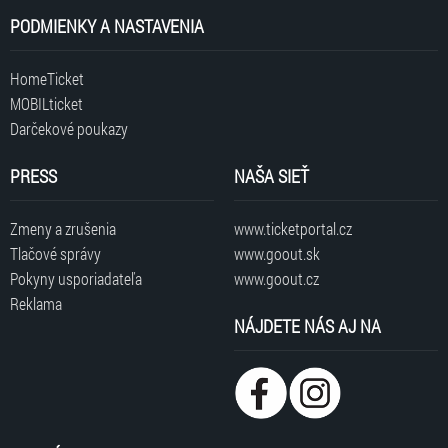
PODMIENKY A NASTAVENIA
HomeTicket
MOBILticket
Darčekové poukazy
PRESS
NAŠA SIEŤ
Zmeny a zrušenia
www.ticketportal.cz
Tlačové správy
www.goout.sk
Pokyny usporiadateľa
www.goout.cz
Reklama
NÁJDETE NÁS AJ NA