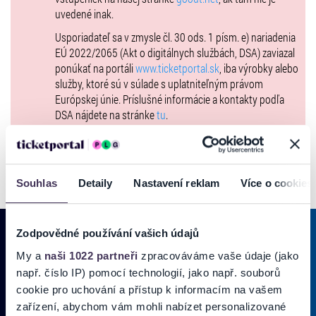
uvedené inak.
Usporiadateľ sa v zmysle čl. 30 ods. 1 písm. e) nariadenia
EÚ 2022/2065 (Akt o digitálnych službách, DSA) zaviazal
ponúkať na portáli
www.ticketportal.sk
, iba výrobky alebo
služby, ktoré sú v súlade s uplatniteľným právom
Európskej únie. Príslušné informácie a kontakty podľa
DSA nájdete na stránke
tu
.
Souhlas
Detaily
Nastavení reklam
Více o cookies
Zodpovědné používání vašich údajů
My a
naši 1022 partneři
zpracováváme vaše údaje (jako
PRIHLÁSIŤ SA K
ODBERU NOVINIEK
např. číslo IP) pomocí technologií, jako např. souborů
cookie pro uchování a přístup k informacím na vašem
Pridajte sa do zoznamu odberateľov a doručte si najnovšie špeciálne
zařízení, abychom vám mohli nabízet personalizované