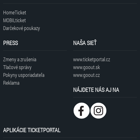
HomeTicket
MOBILticket
Darčekové poukazy
PRESS
NAŠA SIEŤ
Zmeny a zrušenia
www.ticketportal.cz
Tlačové správy
www.goout.sk
Pokyny usporiadateľa
www.goout.cz
Reklama
NÁJDETE NÁS AJ NA
APLIKÁCIE TICKETPORTAL