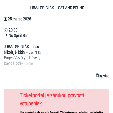
JURAJ GRIGLÁK - LOST AND FOUND
🗓 25.mare
c
2026
🕗
20:00
📍
Nu Spirit Bar
JURAJ GRIGLÁK - bass
Nikolaj Nikitin
– EWI/sax
Eugen Vizváry
– klávesy
David Hodek
- bicie
+ hostia
Čítaj viac
Koncert predstavuje stretnutie výrazných osobností domácej
jazzovej a fusion scény. Juraj Griglák (basgitara) prináša energický a
osobitý groove, Nikolaj Nikitin (saxofón / EWI) prepája akustický a
Ticketportal je zárukou pravosti
elektronický zvuk v modernom jazzovom jazyku a Eugen Vizváry
(klávesy) dotvára zvukovú paletu bohatými harmóniami a
vstupeniek
improvizáciou. David Hodek (bicie) patrí k bubeníkom s
Na stránkach spoločnosti Ticketportal si vždy zakúpite