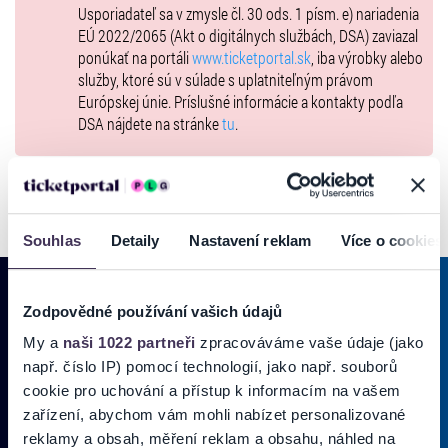
Usporiadateľ sa v zmysle čl. 30 ods. 1 písm. e) nariadenia
EÚ 2022/2065 (Akt o digitálnych službách, DSA) zaviazal
ponúkať na portáli
www.ticketportal.sk
, iba výrobky alebo
služby, ktoré sú v súlade s uplatniteľným právom
Európskej únie. Príslušné informácie a kontakty podľa
DSA nájdete na stránke
tu
.
Souhlas
Detaily
Nastavení reklam
Více o cookies
Zodpovědné používání vašich údajů
My a
naši 1022 partneři
zpracováváme vaše údaje (jako
PRIHLÁSIŤ SA K
ODBERU NOVINIEK
např. číslo IP) pomocí technologií, jako např. souborů
Pridajte sa do zoznamu odberateľov a doručte si najnovšie špeciálne
cookie pro uchování a přístup k informacím na vašem
ponuky priamo do doručenej pošty.
zařízení, abychom vám mohli nabízet personalizované
reklamy a obsah, měření reklam a obsahu, náhled na