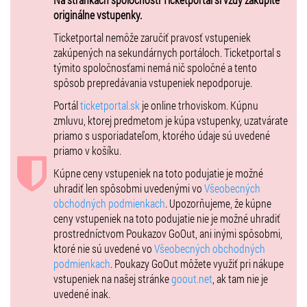
medzinárodným presahom – jeho hra spája technickú precíznosť,
originálne vstupenky.
silný groove a súčasný svetový jazzový jazyk, vďaka čomu je
vyhľadávaným partnerom na domácich aj zahraničných pódiách.
Ticketportal nemôže zaručiť pravosť vstupeniek
zakúpených na sekundárnych portáloch. Ticketportal s
týmito spoločnosťami nemá nič spoločné a tento
Počet miest na sedenie je limitovaný. Zadná časť baru je fajčiarska.
spôsob prepredávania vstupeniek nepodporuje.
Portál
ticketportal.sk
je online trhoviskom. Kúpnu
zmluvu, ktorej predmetom je kúpa vstupenky, uzatvárate
priamo s usporiadateľom, ktorého údaje sú uvedené
priamo v košíku.
Kúpne ceny vstupeniek na toto podujatie je možné
uhradiť len spôsobmi uvedenými vo
Všeobecných
obchodných podmienkach
. Upozorňujeme, že kúpne
ceny vstupeniek na toto podujatie nie je možné uhradiť
prostredníctvom Poukazov GoOut, ani inými spôsobmi,
ktoré nie sú uvedené vo
Všeobecných obchodných
podmienkach
. Poukazy GoOut môžete využiť pri nákupe
vstupeniek na našej stránke
goout.net
, ak tam nie je
uvedené inak.