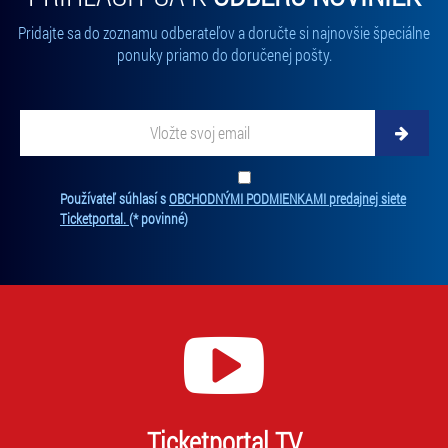
Pridajte sa do zoznamu odberateľov a doručte si najnovšie špeciálne
ponuky priamo do doručenej pošty.
Vložte svoj email
Zadajte svoju e-mailovú adresu, na ktorú vám budeme zasielať novinky.
Ten
Používateľ súhlasí s
OBCHODNÝMI PODMIENKAMI predajnej siete
Ticketportal.
(* povinné)
Ticketportal TV