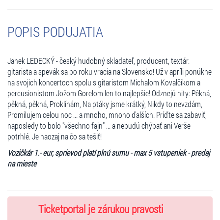
POPIS PODUJATIA
Janek LEDECKÝ - český hudobný skladateľ, producent, textár.
gitarista a spevák sa po roku vracia na Slovensko! Už v apríli ponúkne
na svojich koncertoch spolu s gitaristom Michalom Kovalčíkom a
percusionistom Jožom Gorelom len to najlepšie! Odznejú hity: Pěkná,
pěkná, pěkná, Proklínám, Na ptáky jsme krátký, Nikdy to nevzdám,
Promilujem celou noc ... a mnoho, mnoho ďalších. Príďte sa zabaviť,
naposledy to bolo "všechno fajn" ... a nebudú chýbať ani Verše
potrhlé. Je naozaj na čo sa tešiť!
Vozičkár 1.- eur, sprievod platí plnú sumu - max 5 vstupeniek - predaj
na mieste
Ticketportal je zárukou pravosti