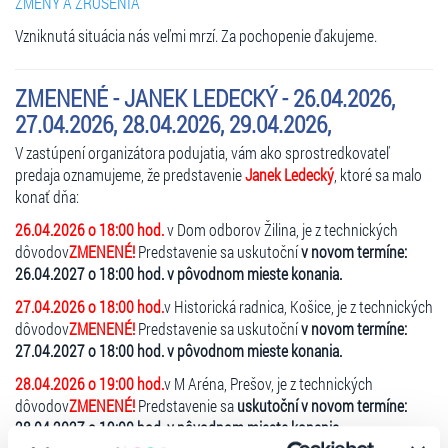
ZMENY A ZRUŠENIA
Vzniknutá situácia nás veľmi mrzí. Za pochopenie ďakujeme.
ZMENENÉ - JANEK LEDECKÝ - 26.04.2026,
27.04.2026, 28.04.2026, 29.04.2026,
V zastúpení organizátora podujatia, vám ako sprostredkovateľ
predaja oznamujeme, že predstavenie
Janek Ledecký
, ktoré sa malo
konať dňa:
26.04.2026 o 18:00 hod.
v Dom odborov Žilina, je
z technických
dôvodov
ZMENENÉ!
Predstavenie sa uskutoční
v novom termíne:
26.04.2027 o 18:00 hod. v pôvodnom mieste konania.
27.04.2026 o 18:00 hod.
v Historická radnica, Košice, je z technických
dôvodov
ZMENENÉ!
Predstavenie sa uskutoční
v novom termíne:
27.04.2027 o 18:00 hod. v pôvodnom mieste konania.
28.04.2026 o 19:00 hod.
v M Aréna, Prešov, je z technických
dôvodov
ZMENENÉ!
Predstavenie sa
uskutoční v novom termíne:
28.04.2027 o 19:00 hod. v pôvodnom mieste konania.