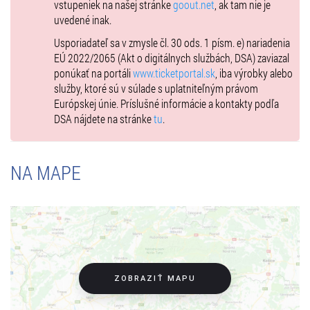
vstupeniek na našej stránke
goout.net
, ak tam nie je
uvedené inak.
Usporiadateľ sa v zmysle čl. 30 ods. 1 písm. e) nariadenia
EÚ 2022/2065 (Akt o digitálnych službách, DSA) zaviazal
ponúkať na portáli
www.ticketportal.sk
, iba výrobky alebo
služby, ktoré sú v súlade s uplatniteľným právom
Európskej únie. Príslušné informácie a kontakty podľa
DSA nájdete na stránke
tu
.
NA MAPE
ZOBRAZIŤ MAPU