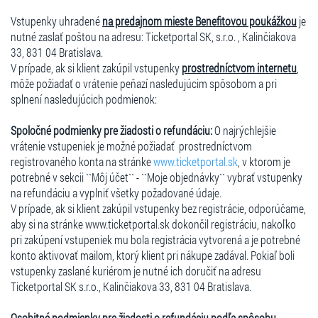
Vstupenky uhradené
na predajnom mieste Benefitovou poukážkou
je
nutné zaslať poštou na adresu: Ticketportal SK, s.r.o. , Kalinčiakova
33, 831 04 Bratislava.
V prípade, ak si klient zakúpil vstupenky
prostredníctvom internetu
,
môže požiadať o vrátenie peňazí nasledujúcim spôsobom a pri
splnení nasledujúcich podmienok:
Spoločné podmienky pre žiadosti o refundáciu:
O najrýchlejšie
vrátenie vstupeniek je možné požiadať prostredníctvom
registrovaného konta na stránke
www.ticketportal.sk
, v ktorom je
potrebné v sekcii ``Môj účet`` - ``Moje objednávky`` vybrať vstupenky
na refundáciu a vyplniť všetky požadované údaje.
V prípade, ak si klient zakúpil vstupenky bez registrácie, odporúčame,
aby si na stránke www.ticketportal.sk dokončil registráciu, nakoľko
pri zakúpení vstupeniek mu bola registrácia vytvorená a je potrebné
konto aktivovať mailom, ktorý klient pri nákupe zadával. Pokiaľ boli
vstupenky zaslané kuriérom je nutné ich doručiť na adresu
Ticketportal SK s.r.o., Kalinčiakova 33, 831 04 Bratislava.
Osobitné podmienky pre žiadosti o refundáciu podľa spôsobu