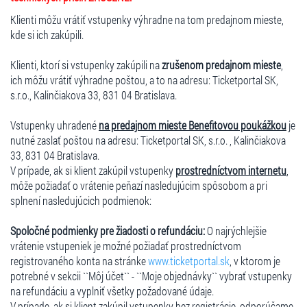
Klienti môžu vrátiť vstupenky výhradne na tom predajnom mieste,
kde si ich zakúpili.
Klienti, ktorí si vstupenky zakúpili na
zrušenom predajnom mieste
,
ich môžu vrátiť výhradne poštou, a to na adresu: Ticketportal SK,
s.r.o., Kalinčiakova 33, 831 04 Bratislava.
Vstupenky uhradené
na predajnom mieste Benefitovou poukážkou
je
nutné zaslať poštou na adresu: Ticketportal SK, s.r.o. , Kalinčiakova
33, 831 04 Bratislava.
V prípade, ak si klient zakúpil vstupenky
prostredníctvom internetu
,
môže požiadať o vrátenie peňazí nasledujúcim spôsobom a pri
splnení nasledujúcich podmienok:
Spoločné podmienky pre žiadosti o refundáciu:
O najrýchlejšie
vrátenie vstupeniek je možné požiadať prostredníctvom
registrovaného konta na stránke
www.ticketportal.sk
, v ktorom je
potrebné v sekcii ``Môj účet`` - ``Moje objednávky`` vybrať vstupenky
na refundáciu a vyplniť všetky požadované údaje.
V prípade, ak si klient zakúpil vstupenky bez registrácie, odporúčame,