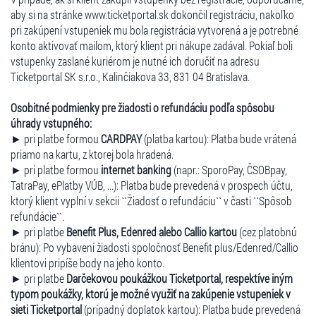
aby si na stránke www.ticketportal.sk dokončil registráciu, nakoľko
pri zakúpení vstupeniek mu bola registrácia vytvorená a je potrebné
konto aktivovať mailom, ktorý klient pri nákupe zadával. Pokiaľ boli
vstupenky zaslané kuriérom je nutné ich doručiť na adresu
Ticketportal SK s.r.o., Kalinčiakova 33, 831 04 Bratislava.
Osobitné podmienky pre žiadosti o refundáciu podľa spôsobu
úhrady vstupného:
► pri platbe formou
CARDPAY
(platba kartou): Platba bude vrátená
priamo na kartu, z ktorej bola hradená.
► pri platbe formou
internet banking
(napr.: SporoPay, ČSOBpay,
TatraPay, ePlatby VÚB, ...): Platba bude prevedená v prospech účtu,
ktorý klient vyplní v sekcii ``Žiadosť o refundáciu`` v časti ``Spôsob
refundácie``.
► pri platbe
Benefit Plus, Edenred alebo Callio kartou
(cez platobnú
bránu): Po vybavení žiadosti spoločnosť Benefit plus/Edenred/Callio
klientovi pripíše body na jeho konto.
► pri platbe
Darčekovou poukážkou Ticketportal, respektíve iným
typom poukážky, ktorú je možné využiť na zakúpenie vstupeniek v
sieti Ticketportal
(prípadný doplatok kartou): Platba bude prevedená