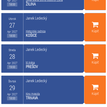
Apr 2027
ŽILINA
18:00
Janek Ledecký
Utorok
27
Kúpiť
Historická radnica
Apr 2027
KOŠICE
18:00
Janek Ledecký
Streda
28
Kúpiť
M Aréna
Apr 2027
PREŠOV
19:00
Janek Ledecký
Štvrtok
29
Kúpiť
Kino Hviezda
Apr 2027
TRNAVA
18:00