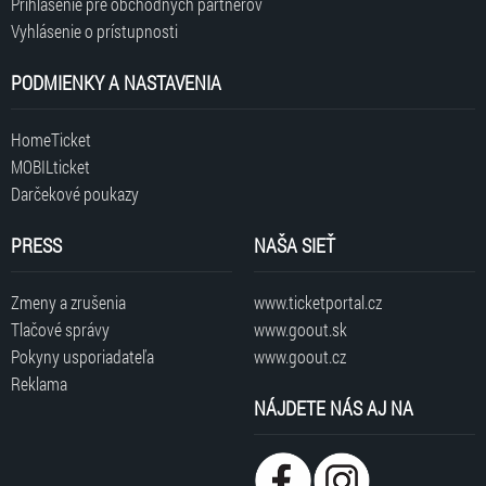
Prihlásenie pre obchodných partnerov
Vyhlásenie o prístupnosti
PODMIENKY A NASTAVENIA
HomeTicket
MOBILticket
Darčekové poukazy
PRESS
NAŠA SIEŤ
Zmeny a zrušenia
www.ticketportal.cz
Tlačové správy
www.goout.sk
Pokyny usporiadateľa
www.goout.cz
Reklama
NÁJDETE NÁS AJ NA