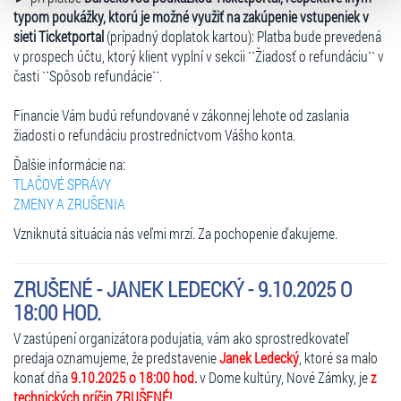
typom poukážky, ktorú je možné využiť na zakúpenie vstupeniek v
volbu můžete kdykoliv změnit v zápatí stránky v záložce
sieti Ticketportal
(prípadný doplatok kartou): Platba bude prevedená
„Cookies a jejich nastavení“.
v prospech účtu, ktorý klient vyplní v sekcii ``Žiadosť o refundáciu`` v
časti ``Spôsob refundácie``.
Financie Vám budú refundované v zákonnej lehote od zaslania
žiadosti o refundáciu prostredníctvom Vášho konta.
Ďalšie informácie na:
TLAČOVÉ SPRÁVY
ZMENY A ZRUŠENIA
Vzniknutá situácia nás veľmi mrzí. Za pochopenie ďakujeme.
ZRUŠENÉ - JANEK LEDECKÝ - 9.10.2025 O
18:00 HOD.
V zastúpení organizátora podujatia, vám ako sprostredkovateľ
predaja oznamujeme, že predstavenie
Janek Ledecký
, ktoré sa malo
konať dňa
9.10.2025 o 18:00 hod.
v Dome kultúry, Nové Zámky, je
z
technických príčin ZRUŠENÉ!