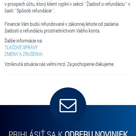
v prospech účtu, ktorý klient vyplní v sekcii ``Žiadosť o refundáciu`` v
časti ``Spôsob refundácie``.
Financie Vám budú refundované v zákonnej lehote od zaslania
žiadosti o refundáciu prostredníctvom Vášho konta.
Ďalšie informácie na:
TLAČOVÉ SPRÁVY
ZMENY A ZRUŠENIA
Vzniknutá situácia nás veľmi mrzí. Za pochopenie ďakujeme.
PRIHLÁSIŤ SA K
ODBERU NOVINIEK