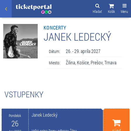
Hľadať
Košík
Menu
KONCERTY
JANEK LEDECKÝ
26. - 29. apríla 2027
Dátum:
Žilina, Košice, Prešov, Trnava
Miesto:
VSTUPENKY
Janek Ledecký
Pondelok
26
Kúpiť
Veľká scéna Domu odborov Žilina