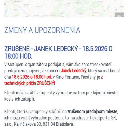
ZMENY A UPOZORNENIA
ZRUŠENÉ - JANEK LEDECKÝ - 18.5.2026 O
18:00 HOD.
V zastúpení organizátora podujatia, vám ako sprostredkovateľ
predaja oznamujeme, že koncert
Janek Ledecký
, ktorý sa mal konať
dňa
18.5.2026 o 18:00 hod.
v Kino Fontána, Piešťany, je
z
technických príčin ZRUŠENÝ!
Klienti môžu vrátiť vstupenky výhradne na tom predajnom mieste,
kde si ich zakúpili.
Klienti, ktorí si vstupenky zakúpili na
zrušenom predajnom mieste
,
ich môžu vrátiť výhradne poštou, a to na adresu: Ticketportal SK,
s.r.o., Kalinčiakova 33, 831 04 Bratislava.