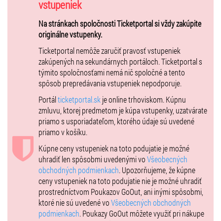
vstupeniek
Na stránkach spoločnosti Ticketportal si vždy zakúpite
originálne vstupenky.
Ticketportal nemôže zaručiť pravosť vstupeniek
zakúpených na sekundárnych portáloch. Ticketportal s
týmito spoločnosťami nemá nič spoločné a tento
spôsob prepredávania vstupeniek nepodporuje.
Portál
ticketportal.sk
je online trhoviskom. Kúpnu
zmluvu, ktorej predmetom je kúpa vstupenky, uzatvárate
priamo s usporiadateľom, ktorého údaje sú uvedené
priamo v košíku.
Kúpne ceny vstupeniek na toto podujatie je možné
uhradiť len spôsobmi uvedenými vo
Všeobecných
obchodných podmienkach
. Upozorňujeme, že kúpne
ceny vstupeniek na toto podujatie nie je možné uhradiť
prostredníctvom Poukazov GoOut, ani inými spôsobmi,
ktoré nie sú uvedené vo
Všeobecných obchodných
podmienkach
. Poukazy GoOut môžete využiť pri nákupe