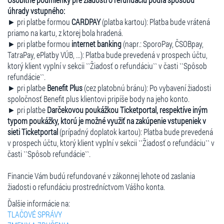
úhrady vstupného:
► pri platbe formou
CARDPAY
(platba kartou): Platba bude vrátená
priamo na kartu, z ktorej bola hradená.
► pri platbe formou
internet banking
(napr.: SporoPay, ČSOBpay,
TatraPay, ePlatby VÚB, ...): Platba bude prevedená v prospech účtu,
ktorý klient vyplní v sekcii ``Žiadosť o refundáciu`` v časti ``Spôsob
refundácie``.
► pri platbe
Benefit Plus
(cez platobnú bránu): Po vybavení žiadosti
spoločnosť Benefit plus klientovi pripíše body na jeho konto.
► pri platbe
Darčekovou poukážkou Ticketportal, respektíve iným
typom poukážky, ktorú je možné využiť na zakúpenie vstupeniek v
sieti Ticketportal
(prípadný doplatok kartou): Platba bude prevedená
v prospech účtu, ktorý klient vyplní v sekcii ``Žiadosť o refundáciu`` v
časti ``Spôsob refundácie``.
Financie Vám budú refundované v zákonnej lehote od zaslania
žiadosti o refundáciu prostredníctvom Vášho konta.
Ďalšie informácie na:
TLAČOVÉ SPRÁVY