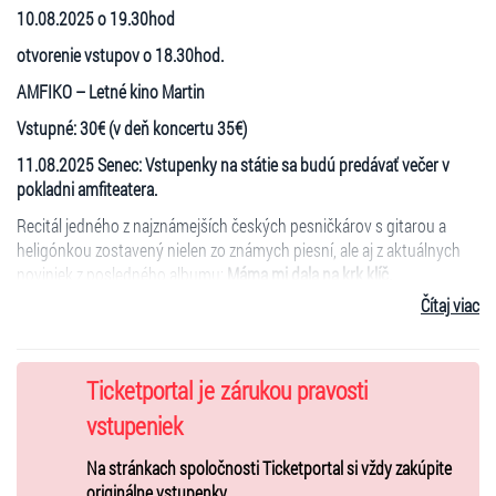
10.08.2025 o 19.30hod
otvorenie vstupov o 18.30hod.
AMFIKO – Letné kino Martin
Vstupné: 30€ (v deň koncertu 35€)
11.08.2025 Senec: Vstupenky na státie sa budú predávať večer v
pokladni amfiteatera.
Recitál jedného z najznámejších českých pesničkárov s gitarou a
heligónkou zostavený nielen zo známych piesní, ale aj z aktuálnych
noviniek z posledného albumu:
Máma mi dala na krk klíč.
Čítaj viac
Fanúšikovia Jarka Nohavicu si už určite zvykli, že jeho koncerty sú
samé prekvapenie a vždy úplne novo dramaturgicky zostavené a
rozhodne sa majú na čo tešiť! Na súčasných koncertoch Jarka
sprevádza na akordeón a piano vynikajúci muzikant z Varšavy Robert
Ticketportal je zárukou pravosti
Kusmierski a na perkusie a bicie Pavel Plánka z Plzne
vstupeniek
Na koncerte si môžu diváci zakúpiť CD, DVD atď.
Na stránkach spoločnosti Ticketportal si vždy zakúpite
Viac informácií nájdete na
www.nohavica.cz
originálne vstupenky.