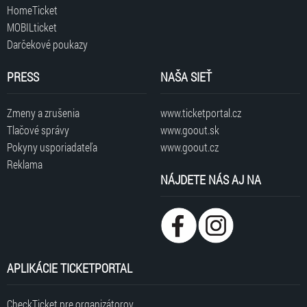
HomeTicket
MOBILticket
Darčekové poukazy
PRESS
NAŠA SIEŤ
Zmeny a zrušenia
www.ticketportal.cz
Tlačové správy
www.goout.sk
Pokyny usporiadateľa
www.goout.cz
Reklama
NÁJDETE NÁS AJ NA
APLIKÁCIE TICKETPORTAL
CheckTicket pre organizátorov