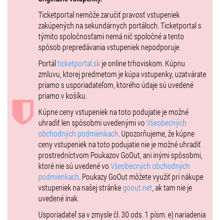
Koncert je dlhý približne 2 hodiny bez prestávky.
Ticketportal nemôže zaručiť pravosť vstupeniek
zakúpených na sekundárnych portáloch. Ticketportal s
Konzumácia alkoholických nápojov nie je povolená.
týmito spoločnosťami nemá nič spoločné a tento
Zákaz vstupu deťom do 15 rokov !!!
spôsob prepredávania vstupeniek nepodporuje.
Portál
ticketportal.sk
je online trhoviskom. Kúpnu
zmluvu, ktorej predmetom je kúpa vstupenky, uzatvárate
priamo s usporiadateľom, ktorého údaje sú uvedené
priamo v košíku.
Kúpne ceny vstupeniek na toto podujatie je možné
uhradiť len spôsobmi uvedenými vo
Všeobecných
obchodných podmienkach
. Upozorňujeme, že kúpne
ceny vstupeniek na toto podujatie nie je možné uhradiť
prostredníctvom Poukazov GoOut, ani inými spôsobmi,
ktoré nie sú uvedené vo
Všeobecných obchodných
podmienkach
. Poukazy GoOut môžete využiť pri nákupe
vstupeniek na našej stránke
goout.net
, ak tam nie je
uvedené inak.
Usporiadateľ sa v zmysle čl. 30 ods. 1 písm. e) nariadenia