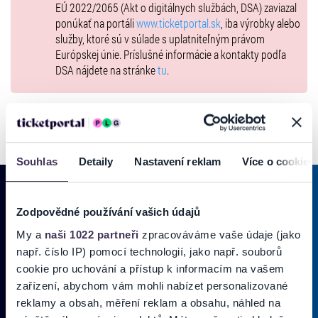
EÚ 2022/2065 (Akt o digitálnych službách, DSA) zaviazal
ponúkať na portáli
www.ticketportal.sk
, iba výrobky alebo
služby, ktoré sú v súlade s uplatniteľným právom
Európskej únie. Príslušné informácie a kontakty podľa
DSA nájdete na stránke
tu
.
Souhlas
Detaily
Nastavení reklam
Více o cookies
Zodpovědné používání vašich údajů
PRIHLÁSIŤ SA K
ODBERU NOVINIEK
My a
naši 1022 partneři
zpracováváme vaše údaje (jako
např. číslo IP) pomocí technologií, jako např. souborů
Pridajte sa do zoznamu odberateľov a doručte si najnovšie špeciálne
cookie pro uchování a přístup k informacím na vašem
ponuky priamo do doručenej pošty.
zařízení, abychom vám mohli nabízet personalizované
reklamy a obsah, měření reklam a obsahu, náhled na