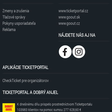
Zmeny a zrušenia
www.ticketportal.cz
Tlačové správy
www.goout.sk
Pokyny usporiadateľa
www.goout.cz
Reklama
NÁJDETE NÁS AJ NA
APLIKÁCIE TICKETPORTAL
CheckTicket pre organizátorov
TICKETPORTAL A DOBRÝ ANJEL
K dnešnému dňu prispelo prostredníctvom Ticketportalu
103983 klientov
na pomoc sumou
277 628,60 €