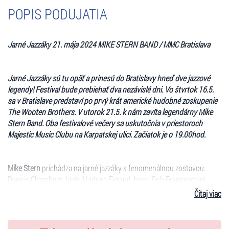
POPIS PODUJATIA
Jarn
é
Jazz
áky 21. má
ja 2024 MIKE STERN BAND / MMC Bratislava
Jarn
é
Jazz
áky sú tu opäť
a prines
ú do Bratislavy hneď dve jazzov
é
legendy! Festival bude prebiehať dva nezávisl
é
dni. Vo štvrtok 16.5.
sa v Bratislave predstaví po prvý krát americk
é
hudobn
é
zoskupenie
The Wooten Brothers. V utorok 21.5. k nám zavíta legendárny Mike
Stern Band. Oba festivalov
é
večery sa uskutočnia v priestoroch
Majestic Music Clubu na Karpatskej ulici. Začiatok je o 19.00hod.
Mike Stern
prichádza na jarné jazzáky s fenomenálnou zostavou:
Dennis Chambers, bicie, Hadrien Feraud, basa, Bob Franceschini,
saxofón a Leni Stern, ktorá okrem gitary hrá na n’goni, a spieva.
Čítaj viac
Mike Stern
je jedným z najlepších a najznámejších amerických