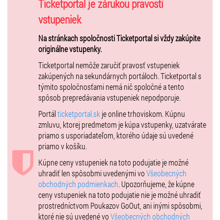
Ticketportal je zárukou pravosti
gitaristov, zvaný aj bebopový kúzelník. Začínal v Blood, Sweat and
Tears a u Billyho Cobhama. Od roku 1981 hral po boku Milesa Davisa.
vstupeniek
Ich spoločné hranie trvalo niekoľko rokov, prerušené bolo iba kôli
Na stránkach spoločnosti Ticketportal si vždy zakúpite
Sternovmu turné s geniálnym Jacom Pastoriousom.
originálne vstupenky.
Ticketportal nemôže zaručiť pravosť vstupeniek
Pod Davisovým vplyvom vznikol aj Sternov debutový album Neesh,
zakúpených na sekundárnych portáloch. Ticketportal s
ktorý odštaroval jeho kariéru ako sólistu a kapelníka. Odvtedy je
týmito spoločnosťami nemá nič spoločné a tento
jazzovou superhviezdou, na konte má množstvo nominácií na
spôsob prepredávania vstupeniek nepodporuje.
Grammy a úctihodný zoznam svetoznámych spoluhráčov - okrem už
Portál
ticketportal.sk
je online trhoviskom. Kúpnu
spomínaných aj mená ako David Sanborn, Steps Ahead, The Brecker
zmluvu, ktorej predmetom je kúpa vstupenky, uzatvárate
Brothers, Marcus Miller, Mino Cinelu, Richard Bona, Victor Wooten, či
priamo s usporiadateľom, ktorého údaje sú uvedené
Roy Hargrove.
priamo v košíku.
Kúpne ceny vstupeniek na toto podujatie je možné
Saxofonista
Bob Franceschin
i je známy predovšetkým ako dlhoročný
uhradiť len spôsobmi uvedenými vo
Všeobecných
spoluhráč Mike Sterna a od The Yellowjackets. Počas svojej kariéry
obchodných podmienkach
. Upozorňujeme, že kúpne
hrával aj so superhviezdami ako Tito Puente, Richard Bona, George
ceny vstupeniek na toto podujatie nie je možné uhradiť
Benson, Paul Simon, Eddie Palmieri, Lionel Richie, či Marcus Miller.
prostredníctvom Poukazov GoOut, ani inými spôsobmi,
Spolu s bubeníkom Dennisom Chambersom bol členom slávneho tria
ktoré nie sú uvedené vo
Všeobecných obchodných