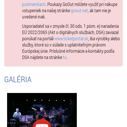
s Victorom Wootenom.
podmienkach
. Poukazy GoOut môžete využiť pri nákupe
vstupeniek na našej stránke
goout.net
, ak tam nie je
uvedené inak.
Sternov dhoročný spoluhráč, bubeník
Dennis Chambers
hrával aj s
Usporiadateľ sa v zmysle čl. 30 ods. 1 písm. e) nariadenia
ďalšími geniálnymi hudobníkmi ako John Scofield, George Duke,
EÚ 2022/2065 (Akt o digitálnych službách, DSA) zaviazal
Brecker Brothers, Santana, Parliament/Funkadelic, John McLaughlin,
ponúkať na portáli
www.ticketportal.sk
, iba výrobky alebo
a Maceo Parker. Jeho groove je nesmrteľný - vychádza z fusion jazz,
služby, ktoré sú v súlade s uplatniteľným právom
funku, a latino hudby.
Európskej únie. Príslušné informácie a kontakty podľa
DSA nájdete na stránke
tu
.
Francúzsky basgitarista
Hadrien Feraud
vystupuje od roku 2002,
koncertoval, nahrával a spolupracoval s velikánmi jazzu ako John
McLaughlin, Chick Corea, Bireli lagrene, Jean-Luc Ponty, Lee Ritenour,
GALÉRIA
Hiromi, Marcus Miller, Richard Bona, Kamasi Washington,
Thundercat, Billy Cobham a Dave Weckl.
Leni Stern
za posledné desaťročia spojila svoj dlhoročne
zdokonaľovaný jazzový zvuk s hlboko precíteným skúmaním
západoafrických štýlov. Veľa cestovala a študovala v Mali a Senegale,
kde vystupovala s ikonickým spevákom Salifom Keitom. Gitaristka a