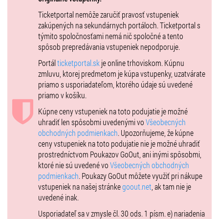
s čerstvým závanom súčasnosti. So svojou hudbou precestovali
Ticketportal nemôže zaručiť pravosť vstupeniek
svetové pódiá od Japonska po Európu a už sa nemôžu dočkať
zakúpených na sekundárnych portáloch. Ticketportal s
bratislavskej Jazz Night.
týmito spoločnosťami nemá nič spoločné a tento
Hot Pants Road Club / AT
spôsob prepredávania vstupeniek nepodporuje.
Poctivé dychy, chytľavé groovy a tanečné rytmy prinesie na pódium
Portál
ticketportal.sk
je online trhoviskom. Kúpnu
deviatej Jazz Night skupina Hot Pants Road Club. Zoskupenie, ktoré
zmluvu, ktorej predmetom je kúpa vstupenky, uzatvárate
od začiatku 90. rokov prináša na pódiá radosť z hudby a tanca.
priamo s usporiadateľom, ktorého údaje sú uvedené
Skladbou Move It Up posunuli svoju show na ďalšiu úroveň a zároveň
priamo v košíku.
myslia aj na naše postavy. Choreografické a tanečné prvky vás
Kúpne ceny vstupeniek na toto podujatie je možné
vyformujú do vášho letného ideálu. Postarajú sa o to emocionálne
uhradiť len spôsobmi uvedenými vo
Všeobecných
nabité vokály speváka Andieho Gabauera, virtuózne sóla jednotlivých
obchodných podmienkach
. Upozorňujeme, že kúpne
hudobníkov, ktorých súčasťou je aj Sebastian Grimus – saxofonista
ceny vstupeniek na toto podujatie nie je možné uhradiť
známy aj zo zoskupenia Parov Stelar.
prostredníctvom Poukazov GoOut, ani inými spôsobmi,
open air afterparty
ktoré nie sú uvedené vo
Všeobecných obchodných
DJ Farrapo / IT
podmienkach
. Poukazy GoOut môžete využiť pri nákupe
vstupeniek na našej stránke
goout.net
, ak tam nie je
Priamo zo slnečnej Bologne príde prevetrať svoje electro swingové,
uvedené inak.
funky groovy tracky DJ Farrapo. S radosťou a temperamentom jemu
Usporiadateľ sa v zmysle čl. 30 ods. 1 písm. e) nariadenia
vlastným vie rozpáliť tanečné parkety rytmami Balkánu, brazílskej a