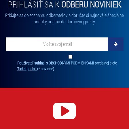
PRIHLÁSIŤ SA K
ODBERU NOVINIEK
zpracování upravíte zaškrtnutím příslušné varianty. Svoji
volbu můžete kdykoliv změnit v zápatí stránky v záložce
Pridajte sa do zoznamu odberateľov a doručte si najnovšie špeciálne
„Cookies a jejich nastavení“.
ponuky priamo do doručenej pošty.
Vložte svoj email
Zadajte svoju e-mailovú adresu, na ktorú vám budeme zasielať novinky.
Ten
Používateľ súhlasí s
OBCHODNÝMI PODMIENKAMI predajnej siete
Ticketportal.
(* povinné)