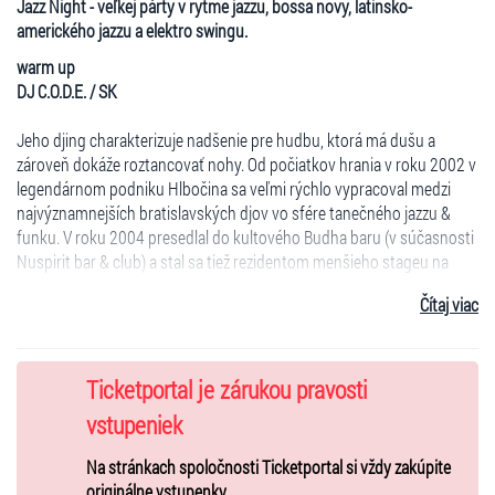
Jazz Night - veľkej párty v rytme jazzu, bossa novy, latinsko-
amerického jazzu a elektro swingu.
warm up
DJ C.O.D.E. / SK
Jeho djing charakterizuje nadšenie pre hudbu, ktorá má dušu a
zároveň dokáže roztancovať nohy. Od počiatkov hrania v roku 2002 v
legendárnom podniku Hlbočina sa veľmi rýchlo vypracoval medzi
najvýznamnejších bratislavských djov vo sfére tanečného jazzu &
funku. V roku 2004 presedlal do kultového Budha baru (v súčasnosti
Nuspirit bar & club) a stal sa tiež rezidentom menšieho stageu na
najstaršej houseovej party na Slovensku Music is everything.
Čítaj viac
Tristan / NL
Kapela piatich hudobníkov z Amsterdamu prinesie do design factory
energiu dobrého vintage acid jazzu v podaní špičky súčasných
Ticketportal je zárukou pravosti
pop/jazzových hudobníkov Európy. Funky rytmy gitár, Hammondu,
vstupeniek
Fender Rhodes klávesov a rytmickej sekcie, ktoré rokmi vyzreli do
jedinečných aranžmánov sa stali ich poznávacím znamením.
Na stránkach spoločnosti Ticketportal si vždy zakúpite
Speváčka Evelyn Kallansee nesie v hlase zvuk sedemdesiatych rokov
originálne vstupenky.