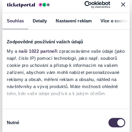
Souhlas
Detaily
Nastavení reklam
Více o cookies
Zodpovědné používání vašich údajů
My a
naši 1022 partneři
zpracováváme vaše údaje (jako
např. číslo IP) pomocí technologií, jako např. souborů
cookie pro uchování a přístup k informacím na vašem
zařízení, abychom vám mohli nabízet personalizované
reklamy a obsah, měření reklam a obsahu, náhled na
návštěvníky a vývoj produktů. Máte možnosti ohledně
toho, kdo vaše údaje používá a k jakým účelům.
Pokud to povolíte, rádi bychom také:
Shromažďovali informace o vaší geografické poloze,
Výběr
Nutné
které mohou být přesné na několik metrů
souhlasu
Identifikovali vaše zařízení pomocí aktivního