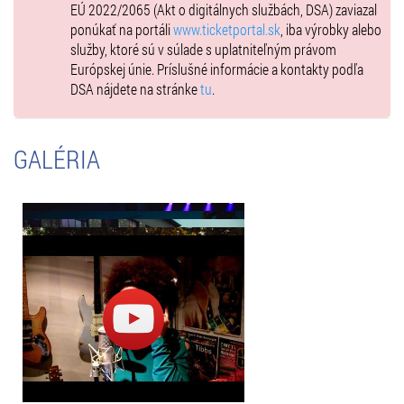
EÚ 2022/2065 (Akt o digitálnych službách, DSA) zaviazal
afro hudby zmiešanými so súčasnými dancefloorovými rytmami ako
ponúkať na portáli
www.ticketportal.sk
, iba výrobky alebo
drum´n bass, broken beat & break beat. Do jeho zbierky remixov
služby, ktoré sú v súlade s uplatniteľným právom
patria umelci ako The New Mastersound, Ojos De Brujos, Solo
Európskej únie. Príslušné informácie a kontakty podľa
Moderna, Janko Nilovic, Makala, či Municipale Balcanica. Pri jeho sete
DSA nájdete na stránke
tu
.
človek stratí pojem o čase a pretancuje sa až k svitaniu, ktoré so
sebou prinesie čerstvý croissant a teplé kakao.
Dátum/Date:
07.06.2019 o 20.00 h
GALÉRIA
Miesto konania/Place of event:
design factory, Bottova 2, Bratislava
Vstupné/Entry: 10,00 EUR
od 1. mája: 15,00 EUR
Zľavy/Discounts: bez nároku na zľavy/without any discounts.