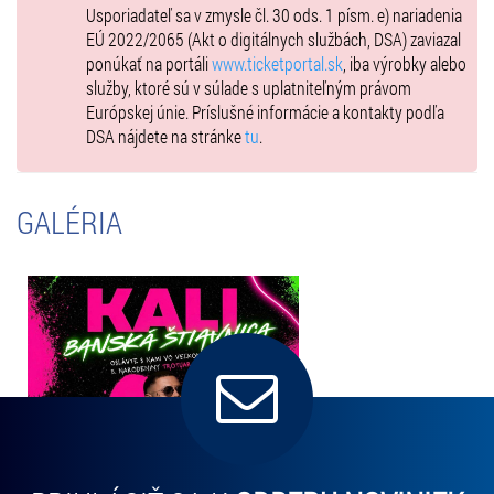
pásku. Po koncerte sa presunú k hlavnému pódiu, odkiaľ budú
Usporiadateľ sa v zmysle čl. 30 ods. 1 písm. e) nariadenia
organizovane odvedení do zákulisia na Meet & Greet.
EÚ 2022/2065 (Akt o digitálnych službách, DSA) zaviazal
ponúkať na portáli
www.ticketportal.sk
, iba výrobky alebo
Tešíme sa na vás! 🖤🎶
služby, ktoré sú v súlade s uplatniteľným právom
Lístky za 29€ vypredané! Pridali sme pre veľký záujem ešte jednu
Európskej únie. Príslušné informácie a kontakty podľa
vlnu!
DSA nájdete na stránke
tu
.
GALÉRIA