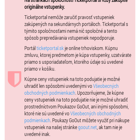
originálne vstupenky.
🎶 Čaká vás silná koncertná show, energia a Kaliho hity, ktoré
Ticketportal nemôže zaručiť pravosť vstupeniek
poznáte naspamäť.
zakúpených na sekundárnych portáloch. Ticketportal s
týmito spoločnosťami nemá nič spoločné a tento
spôsob prepredávania vstupeniek nepodporuje.
🔥 Po koncerte pokračujeme na AFTER PARTY priamo v Trotuar Cafe
Portál
ticketportal.sk
je online trhoviskom. Kúpnu
& bar, kde oslavy nekončia a noc plná hudby a skvelých drinkov sa
zmluvu, ktorej predmetom je kúpa vstupenky, uzatvárate
len začína.
priamo s usporiadateľom, ktorého údaje sú uvedené
priamo v košíku.
🎟 Cena lístka: 29 € (státie) VYPREDANÉ
Kúpne ceny vstupeniek na toto podujatie je možné
uhradiť len spôsobmi uvedenými vo
Všeobecných
Nová vlna v predaji!
obchodných podmienkach
. Upozorňujeme, že kúpne
ceny vstupeniek na toto podujatie nie je možné uhradiť
prostredníctvom Poukazov GoOut, ani inými spôsobmi,
Príďte s nami osláviť 5 rokov Trotuar Cafe & bar – s hudbou,
ktoré nie sú uvedené vo
Všeobecných obchodných
priateľmi a nezabudnuteľnou atmosférou Banskej Štiavnice.
podmienkach
. Poukazy GoOut môžete využiť pri nákupe
VIP Meet & Greet vstup
vstupeniek na našej stránke
goout.net
, ak tam nie je
uvedené inak.
Pri vstupe budú návštevníci osobitne registrovaní a dostanú VIP