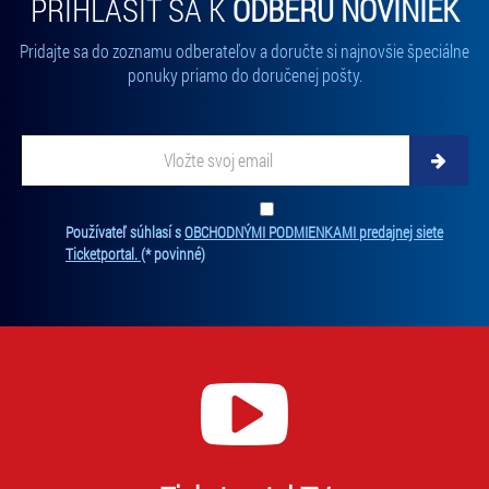
PRIHLÁSIŤ SA K
ODBERU NOVINIEK
Pridajte sa do zoznamu odberateľov a doručte si najnovšie špeciálne
ponuky priamo do doručenej pošty.
Vložte svoj email
Zadajte svoju e-mailovú adresu, na ktorú vám budeme zasielať novinky.
Ten
Používateľ súhlasí s
OBCHODNÝMI PODMIENKAMI predajnej siete
Ticketportal.
(* povinné)