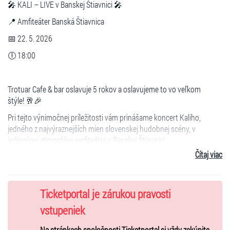
🎤
KALI – LIVE v Banskej Štiavnici 🎤
📍 Amfiteáter Banská Štiavnica
📅 22. 5. 2026
🕕 18:00
Trotuar Cafe & bar oslavuje 5 rokov a oslavujeme to vo veľkom
štýle! 🥂🎉
Pri tejto výnimočnej príležitosti vám prinášame koncert Kaliho,
jedného z najvýraznejších mien slovenskej hudobnej scény, v
jedinečnej atmosfére amfiteátra v Banskej Štiavnici.
Čítaj viac
Už 5 rokov sme tu pre vás – snažíme sa vám robiť radosť, vytvárame
priestor na stretnutia, vychutnávanie kávy, či jedinečné zážitky z
Ticketportal je zárukou pravosti
legendárnych akcií. Vy ste nás za ten čas podporovali, navštevovali a
dávali nám dôvod pokračovať. Tento večer je poďakovaním práve
vstupeniek
vám. ❤️
Na stránkach spoločnosti Ticketportal si vždy zakúpite