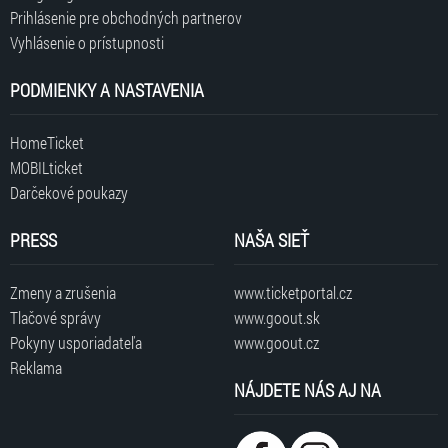
Prihlásenie pre obchodných partnerov
Vyhlásenie o prístupnosti
PODMIENKY A NASTAVENIA
HomeTicket
MOBILticket
Darčekové poukazy
PRESS
NAŠA SIEŤ
Zmeny a zrušenia
www.ticketportal.cz
Tlačové správy
www.goout.sk
Pokyny usporiadateľa
www.goout.cz
Reklama
NÁJDETE NÁS AJ NA