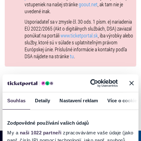
vstupeniek na našej stránke
goout.net
, ak tam nie je
uvedené inak.
Usporiadateľ sa v zmysle čl. 30 ods. 1 písm. e) nariadenia
EÚ 2022/2065 (Akt o digitálnych službách, DSA) zaviazal
ponúkať na portáli
www.ticketportal.sk
, iba výrobky alebo
služby, ktoré sú v súlade s uplatniteľným právom
Európskej únie. Príslušné informácie a kontakty podľa
DSA nájdete na stránke
tu
.
GALÉRIA
Souhlas
Detaily
Nastavení reklam
Více o cookies
Zodpovědné používání vašich údajů
My a
naši 1022 partneři
zpracováváme vaše údaje (jako
např. číslo IP) pomocí technologií, jako např. souborů