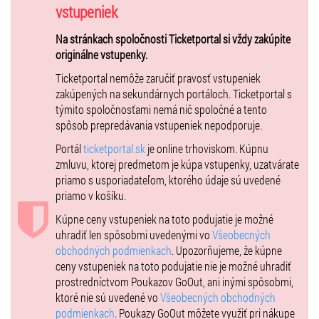
vstupeniek
Na stránkach spoločnosti Ticketportal si vždy zakúpite
originálne vstupenky.
Ticketportal nemôže zaručiť pravosť vstupeniek
zakúpených na sekundárnych portáloch. Ticketportal s
týmito spoločnosťami nemá nič spoločné a tento
spôsob prepredávania vstupeniek nepodporuje.
Portál
ticketportal.sk
je online trhoviskom. Kúpnu
zmluvu, ktorej predmetom je kúpa vstupenky, uzatvárate
priamo s usporiadateľom, ktorého údaje sú uvedené
priamo v košíku.
Kúpne ceny vstupeniek na toto podujatie je možné
uhradiť len spôsobmi uvedenými vo
Všeobecných
obchodných podmienkach
. Upozorňujeme, že kúpne
ceny vstupeniek na toto podujatie nie je možné uhradiť
prostredníctvom Poukazov GoOut, ani inými spôsobmi,
ktoré nie sú uvedené vo
Všeobecných obchodných
podmienkach
. Poukazy GoOut môžete využiť pri nákupe