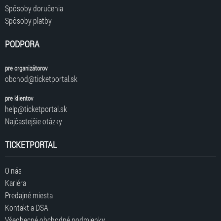
Spôsoby doručenia
Spôsoby platby
PODPORA
pre organizátorov
obchod@ticketportal.sk
pre klientov
help@ticketportal.sk
Najčastejšie otázky
TICKETPORTAL
O nás
Kariéra
Predajné miesta
Kontakt a DSA
Všeobecné obchodné podmienky