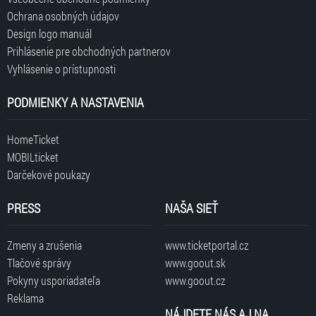
Ochrana osobných údajov
Design logo manuál
Prihlásenie pre obchodných partnerov
Vyhlásenie o prístupnosti
PODMIENKY A NASTAVENIA
HomeTicket
MOBILticket
Darčekové poukazy
PRESS
NAŠA SIEŤ
Zmeny a zrušenia
www.ticketportal.cz
Tlačové správy
www.goout.sk
Pokyny usporiadateľa
www.goout.cz
Reklama
NÁJDETE NÁS AJ NA