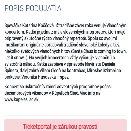
POPIS PODUJATIA
Speváčka Katarína Koščová už tradične záver roka venuje Vianočným
koncertom. Katka je jedna z mála slovenských interpretov, ktorí majú
pripravený skutočne rýdzo vianočný repertoár. Spolu so svojimi
muzikantmi originálne spracovali tradičné slovenské koledy a tiež
niekoľko svetových vianočných hitov (Santa Claus is coming to town,
Let it snow...). Na svojich koncertoch vždy vyčaruje vianočnú a
sviatočnú náladu. Katka zaspieva v sprievode klavíristu Daniela
Špinera, ďalej zahrá Viliam Cicoň na kontrabas, Miroslav Szirmai na
perkusie,
Veronika Husovská – spev.
Koncert sa uskutoční v rámci adventných programov počas
decembrových víkendov v Kúpeľoch Sliač. Viac info na
www.kupelesliac.sk.
Ticketportal je zárukou pravosti