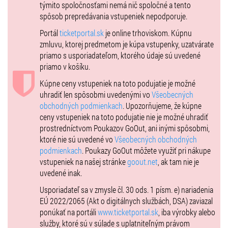
týmito spoločnosťami nemá nič spoločné a tento
spôsob prepredávania vstupeniek nepodporuje.
Portál
ticketportal.sk
je online trhoviskom. Kúpnu
zmluvu, ktorej predmetom je kúpa vstupenky, uzatvárate
priamo s usporiadateľom, ktorého údaje sú uvedené
priamo v košíku.
Kúpne ceny vstupeniek na toto podujatie je možné
uhradiť len spôsobmi uvedenými vo
Všeobecných
obchodných podmienkach
. Upozorňujeme, že kúpne
ceny vstupeniek na toto podujatie nie je možné uhradiť
prostredníctvom Poukazov GoOut, ani inými spôsobmi,
ktoré nie sú uvedené vo
Všeobecných obchodných
podmienkach
. Poukazy GoOut môžete využiť pri nákupe
vstupeniek na našej stránke
goout.net
, ak tam nie je
uvedené inak.
Usporiadateľ sa v zmysle čl. 30 ods. 1 písm. e) nariadenia
EÚ 2022/2065 (Akt o digitálnych službách, DSA) zaviazal
ponúkať na portáli
www.ticketportal.sk
, iba výrobky alebo
služby, ktoré sú v súlade s uplatniteľným právom