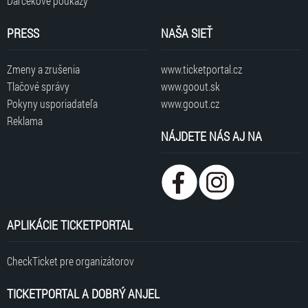
Darčekové poukazy
PRESS
NAŠA SIEŤ
Zmeny a zrušenia
www.ticketportal.cz
Tlačové správy
www.goout.sk
Pokyny usporiadateľa
www.goout.cz
Reklama
NÁJDETE NÁS AJ NA
APLIKÁCIE TICKETPORTAL
CheckTicket pre organizátorov
TICKETPORTAL A DOBRÝ ANJEL