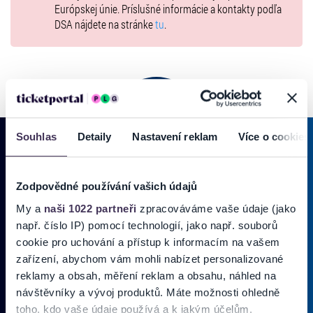
Európskej únie. Príslušné informácie a kontakty podľa
DSA nájdete na stránke
tu
.
Souhlas
Detaily
Nastavení reklam
Více o cookies
PRIHLÁSIŤ SA K
ODBERU NOVINIEK
Zodpovědné používání vašich údajů
My a
naši 1022 partneři
zpracováváme vaše údaje (jako
Pridajte sa do zoznamu odberateľov a doručte si najnovšie špeciálne
např. číslo IP) pomocí technologií, jako např. souborů
ponuky priamo do doručenej pošty.
cookie pro uchování a přístup k informacím na vašem
zařízení, abychom vám mohli nabízet personalizované
Vložte svoj email
reklamy a obsah, měření reklam a obsahu, náhled na
návštěvníky a vývoj produktů. Máte možnosti ohledně
Zadajte svoju e-mailovú adresu, na ktorú vám budeme zasielať novinky.
toho, kdo vaše údaje používá a k jakým účelům.