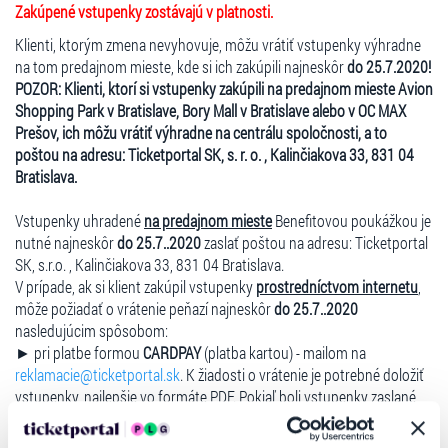
Zakúpené vstupenky zostávajú v platnosti.
Klienti, ktorým zmena nevyhovuje, môžu vrátiť vstupenky výhradne
na tom predajnom mieste, kde si ich zakúpili najneskôr
do 25.7.2020!
POZOR: Klienti, ktorí si vstupenky zakúpili na predajnom mieste Avion
Shopping Park v Bratislave, Bory Mall v Bratislave alebo v OC MAX
Prešov, ich môžu vrátiť výhradne na centrálu spoločnosti, a to
poštou na adresu: Ticketportal SK, s. r. o. , Kalinčiakova 33, 831 04
Bratislava.
Vstupenky uhradené
na predajnom mieste
Benefitovou poukážkou je
nutné najneskôr
do 25.7..2020
zaslať poštou na adresu: Ticketportal
SK, s.r.o. , Kalinčiakova 33, 831 04 Bratislava.
V prípade, ak si klient zakúpil vstupenky
prostredníctvom internetu
,
môže požiadať o vrátenie peňazí najneskôr
do 25.7..2020
nasledujúcim spôsobom:
► pri platbe formou
CARDPAY
(platba kartou) - mailom na
reklamacie@ticketportal.sk
. K žiadosti o vrátenie je potrebné doložiť
vstupenky, najlepšie vo formáte PDF. Pokiaľ boli vstupenky zaslané
kuriérom je nutné ich doručiť na adresu Ticketportal SK s.r.o.,
Kalinčiakova 33, 831 04 Bratislava. Platba bude vrátená priamo na