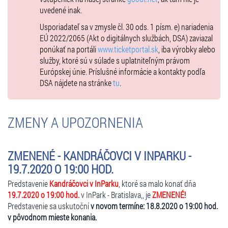
uvedené inak.
Usporiadateľ sa v zmysle čl. 30 ods. 1 písm. e) nariadenia
EÚ 2022/2065 (Akt o digitálnych službách, DSA) zaviazal
ponúkať na portáli
www.ticketportal.sk
, iba výrobky alebo
služby, ktoré sú v súlade s uplatniteľným právom
Európskej únie. Príslušné informácie a kontakty podľa
DSA nájdete na stránke
tu
.
ZMENY A UPOZORNENIA
ZMENENÉ - KANDRÁČOVCI V INPARKU -
19.7.2020 O 19:00 HOD.
Predstavenie
Kandráčovci v InParku
, ktoré sa malo konať dňa
19.7.2020 o 19:00 hod.
v InPark - Bratislava,, je
ZMENENÉ!
Predstavenie sa uskutoční
v novom termíne: 18.8.2020 o 19:00 hod.
v pôvodnom mieste konania.