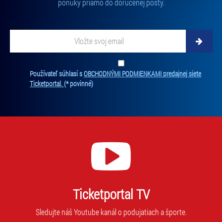
ponuky priamo do doručenej pošty.
„Cookies a jejich nastavení“.
Vložte svoj email
Zadajte svoju e-mailovú adresu, na ktorú vám budeme zasielať novinky.
Ten
Používateľ súhlasí s
OBCHODNÝMI PODMIENKAMI predajnej siete
Ticketportal.
(* povinné)
Ticketportal TV
Sledujte náš Youtube kanál o podujatiach a športe.