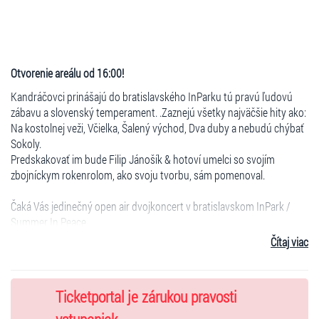
Otvorenie areálu od 16:00!
Kandráčovci
prinášajú do bratislavského InParku tú pravú ľudovú
zábavu a slovenský temperament. .Zaznejú všetky najväčšie hity ako:
Na kostolnej veži, Včielka, Šalený východ, Dva duby a nebudú chýbať
Sokoly.
Predskakovať im bude
Filip Jánošík & hotoví umelci
so svojím
zbojníckym rokenrolom, ako svoju tvorbu, sám pomenoval.
Čaká Vás jedinečný open air dvojkoncert v bratislavskom
InPark /
Summer In Peace
.
Obmedzená kapacita 1000 osôb.
Čítaj viac
Vstupné:
Voľné státie - 15eur
Ticketportal je zárukou pravosti
na mieste 25,00€