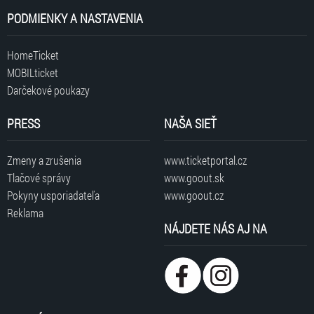
PODMIENKY A NASTAVENIA
HomeTicket
MOBILticket
Darčekové poukazy
PRESS
NAŠA SIEŤ
Zmeny a zrušenia
www.ticketportal.cz
Tlačové správy
www.goout.sk
Pokyny usporiadateľa
www.goout.cz
Reklama
NÁJDETE NÁS AJ NA