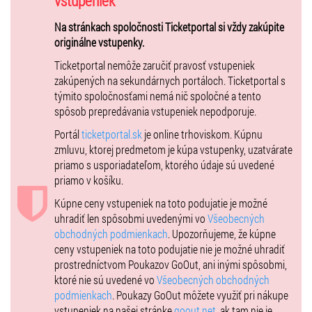
vstupeniek
Na stránkach spoločnosti Ticketportal si vždy zakúpite
originálne vstupenky.
Ticketportal nemôže zaručiť pravosť vstupeniek
zakúpených na sekundárnych portáloch. Ticketportal s
týmito spoločnosťami nemá nič spoločné a tento
spôsob prepredávania vstupeniek nepodporuje.
Portál
ticketportal.sk
je online trhoviskom. Kúpnu
zmluvu, ktorej predmetom je kúpa vstupenky, uzatvárate
priamo s usporiadateľom, ktorého údaje sú uvedené
priamo v košíku.
Kúpne ceny vstupeniek na toto podujatie je možné
uhradiť len spôsobmi uvedenými vo
Všeobecných
obchodných podmienkach
. Upozorňujeme, že kúpne
ceny vstupeniek na toto podujatie nie je možné uhradiť
prostredníctvom Poukazov GoOut, ani inými spôsobmi,
ktoré nie sú uvedené vo
Všeobecných obchodných
podmienkach
. Poukazy GoOut môžete využiť pri nákupe
vstupeniek na našej stránke
goout.net
, ak tam nie je