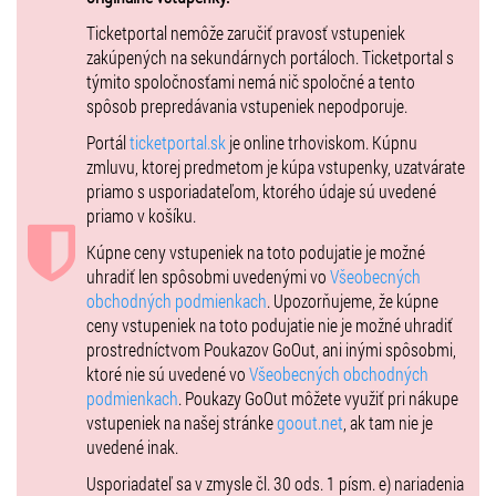
Organizátor si vyhradzuje právo nevrátiť vstupné za zakúpené
Ticketportal nemôže zaručiť pravosť vstupeniek
vstupenky bez ohľadu na okolnosti
zakúpených na sekundárnych portáloch. Ticketportal s
týmito spoločnosťami nemá nič spoločné a tento
spôsob prepredávania vstupeniek nepodporuje.
Portál
ticketportal.sk
je online trhoviskom. Kúpnu
zmluvu, ktorej predmetom je kúpa vstupenky, uzatvárate
priamo s usporiadateľom, ktorého údaje sú uvedené
priamo v košíku.
Kúpne ceny vstupeniek na toto podujatie je možné
uhradiť len spôsobmi uvedenými vo
Všeobecných
obchodných podmienkach
. Upozorňujeme, že kúpne
ceny vstupeniek na toto podujatie nie je možné uhradiť
prostredníctvom Poukazov GoOut, ani inými spôsobmi,
ktoré nie sú uvedené vo
Všeobecných obchodných
podmienkach
. Poukazy GoOut môžete využiť pri nákupe
vstupeniek na našej stránke
goout.net
, ak tam nie je
uvedené inak.
Usporiadateľ sa v zmysle čl. 30 ods. 1 písm. e) nariadenia