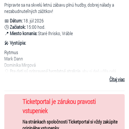
Pripravte sa na skvelú letnú zábavu plnú hudby, dobrej nálady a
nezabudnuteľných zážitkov!
📅
Dátum:
18. júl 2026
🕒
Začiatok:
15:00 hod.
📍
Miesto konania:
Staré Ihrisko, Vráble
🎤
Vystúpia:
Rytmus
Mark Dann
Dominika Mirgová
🎈
Pre deti sú pripravené bezplatné atrakcie
, aby si deň užila celá
rodina.
Čítaj viac
ℹ️
Dôležité informácie:
Deti do 6 rokov majú vstup zdarma.
Ticketportal je zárukou pravosti
Držitelia preukazu ZŤP majú vstup zdarma.
Príďte si užiť výbornú atmosféru, skvelú hudbu a deň plný zábavy na
vstupeniek
Lečo Feste 2026
vo Vrábľoch. Tešíme sa na vás!
Na stránkach spoločnosti Ticketportal si vždy zakúpite
originálne vstupenky.