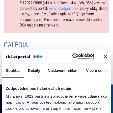
EÚ 2022/2065 (Akt o digitálnych službách, DSA) zaviazal
ponúkať na portáli
www.ticketportal.sk
, iba výrobky alebo
služby, ktoré sú v súlade s uplatniteľným právom
Európskej únie. Príslušné informácie a kontakty podľa
DSA nájdete na stránke
tu
.
GALÉRIA
Souhlas
Detaily
Nastavení reklam
Více o cookies
Zodpovědné používání vašich údajů
My a
naši 1022 partneři
zpracováváme vaše údaje (jako
např. číslo IP) pomocí technologií, jako např. souborů
PRIHLÁSIŤ SA K
ODBERU NOVINIEK
cookie pro uchování a přístup k informacím na vašem