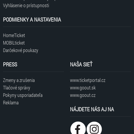
Vyhlásenie o prístupnosti
PODMIENKY A NASTAVENIA
HomeTicket
MOBILticket
Darčekové poukazy
PRESS
NAŠA SIEŤ
Zmeny a zrušenia
www.ticketportal.cz
Tlačové správy
www.goout.sk
Pokyny usporiadateľa
www.goout.cz
Reklama
NÁJDETE NÁS AJ NA