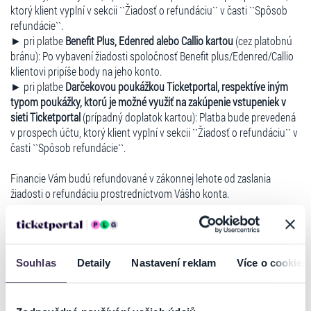
ktorý klient vyplní v sekcii ``Žiadosť o refundáciu`` v časti ``Spôsob
refundácie``.
► pri platbe
Benefit Plus, Edenred alebo Callio kartou
(cez platobnú
bránu): Po vybavení žiadosti spoločnosť Benefit plus/Edenred/Callio
klientovi pripíše body na jeho konto.
► pri platbe
Darčekovou poukážkou Ticketportal, respektíve iným
typom poukážky, ktorú je možné využiť na zakúpenie vstupeniek v
sieti Ticketportal
(prípadný doplatok kartou): Platba bude prevedená
v prospech účtu, ktorý klient vyplní v sekcii ``Žiadosť o refundáciu`` v
časti ``Spôsob refundácie``.
Financie Vám budú refundované v zákonnej lehote od zaslania
žiadosti o refundáciu prostredníctvom Vášho konta.
Ďalšie informácie na:
TLAČOVÉ SPRÁVY
ZMENY A ZRUŠENIA
Souhlas
Detaily
Nastavení reklam
Více o cookies
Vzniknutá situácia nás veľmi mrzí. Za pochopenie ďakujeme.