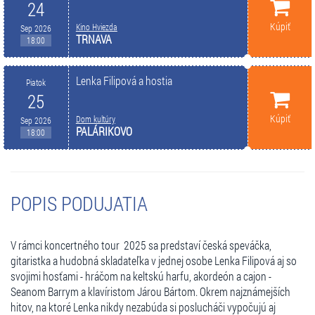
24
Kúpiť
Kino Hviezda
Sep 2026
TRNAVA
18:00
Lenka Filipová a hostia
Piatok
25
Kúpiť
Dom kultúry
Sep 2026
PALÁRIKOVO
18:00
POPIS PODUJATIA
V rámci koncertného tour 2025 sa predstaví česká speváčka,
gitaristka a hudobná skladateľka v jednej osobe Lenka Filipová aj so
svojimi hosťami - hráčom na keltskú harfu, akordeón a cajon -
Seanom Barrym a klavíristom Járou Bártom. Okrem najznámejších
hitov, na ktoré Lenka nikdy nezabúda si poslucháči vypočujú aj