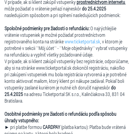
V prípade, ak si klient zakúpil vstupenky
prostredníctvom internetu
,
môže požiadať o vrátenie peňazí najneskôr
do 25.4.2025
nasledujúcim spôsobom a pri splnení nasledujúcich podmienok:
Spoločné podmienky pre žiadosti o refundáciu:
O najrýchlejšie
vrátenie vstupeniek je možné požiadať prostredníctvom
registrovaného konta na stránke
www.ticketportal.sk
, v ktorom je
potrebné v sekcii ``Môj účet`` - ``Moje objednávky`` vybrať vstupenky
na refundáciu a vyplniť všetky požadované údaje.
V prípade, ak si klient zakúpil vstupenky bez registrácie, odporúčame,
aby si na stránke www.ticketportal.sk dokončil registráciu, nakoľko
pri zakúpení vstupeniek mu bola registrácia vytvorená a je potrebné
konto aktivovať mailom, ktorý klient pri nákupe zadával. Pokiaľ boli
vstupenky zaslané kuriérom je nutné ich doručiť najneskôr
do
25.4.2025
na adresu Ticketportal SK s.r.o., Kalinčiakova 33, 831 04
Bratislava.
Osobitné podmienky pre žiadosti o refundáciu podľa spôsobu
úhrady vstupného:
► pri platbe formou
CARDPAY
(platba kartou): Platba bude vrátená
priamo na kartu, z ktorej bola hradená.