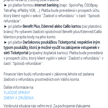
► pri platbe formou
internet banking
(napr.: SporoPay, ČSOBpay,
TatraPay, ePlatby VÚB, ...): Platba bude prevedená v prospech účtu,
ktorý klient vyplní v sekcii ``Žiadosť o refundáciu`` v časti ``Spôsob
refundácie``.
► pri platbe
Benefit Plus, Edenred alebo Callio kartou
(cez platobnú
bránu): Po vybavení žiadosti spoločnosť Benefit plus/Edenred/Callio
klientovi pripíše body na jeho konto.
► pri platbe
Darčekovou poukážkou Ticketportal, respektíve iným
typom poukážky, ktorú je možné využiť na zakúpenie vstupeniek v
sieti Ticketportal
(prípadný doplatok kartou): Platba bude prevedená
v prospech účtu, ktorý klient vyplní v sekcii ``Žiadosť o refundáciu`` v
časti ``Spôsob refundácie``.
Financie Vám budú refundované v zákonnej lehote od zaslania
žiadosti o refundáciu prostredníctvom Vášho konta.
Ďalšie informácie na:
TLAČOVÉ SPRÁVY
ZMENY A ZRUŠENIA
Vzniknutá situácia nás veľmi mrzí. Za pochopenie ďakujeme.