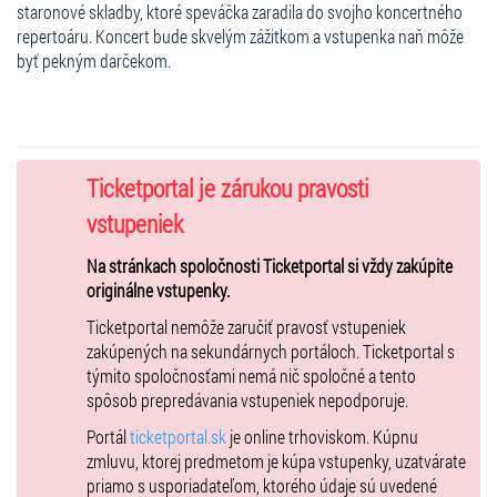
staronové skladby, ktoré speváčka zaradila do svojho koncertného
repertoáru. Koncert bude skvelým zážitkom a vstupenka naň môže
byť pekným darčekom.
Ticketportal je zárukou pravosti
vstupeniek
Na stránkach spoločnosti Ticketportal si vždy zakúpite
originálne vstupenky.
Ticketportal nemôže zaručiť pravosť vstupeniek
zakúpených na sekundárnych portáloch. Ticketportal s
týmito spoločnosťami nemá nič spoločné a tento
spôsob prepredávania vstupeniek nepodporuje.
Portál
ticketportal.sk
je online trhoviskom. Kúpnu
zmluvu, ktorej predmetom je kúpa vstupenky, uzatvárate
priamo s usporiadateľom, ktorého údaje sú uvedené