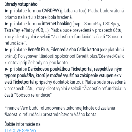
úhrady vstupného:
► pri platbe formou
CARDPAY
(platba kartou): Platba bude vrátená
priamo na kartu, z ktorej bola hradená.
► pri platbe formou
internet banking
(napr.: SporoPay, ČSOBpay,
TatraPay, ePlatby VÚB, ...): Platba bude prevedená v prospech účtu,
ktorý klient vyplní v sekcii ``Žiadosť o refundáciu`` v časti ``Spôsob
refundácie``.
► pri platbe
Benefit Plus, Edenred alebo Callio kartou
(cez platobnú
bránu): Po vybavení žiadosti spoločnosť Benefit plus/Edenred/Callio
klientovi pripíše body na jeho konto.
► pri platbe
Darčekovou poukážkou Ticketportal, respektíve iným
typom poukážky, ktorú je možné využiť na zakúpenie vstupeniek v
sieti Ticketportal
(prípadný doplatok kartou): Platba bude prevedená
v prospech účtu, ktorý klient vyplní v sekcii ``Žiadosť o refundáciu`` v
časti ``Spôsob refundácie``.
Financie Vám budú refundované v zákonnej lehote od zaslania
žiadosti o refundáciu prostredníctvom Vášho konta.
Ďalšie informácie na:
TLAČOVÉ SPRÁVY