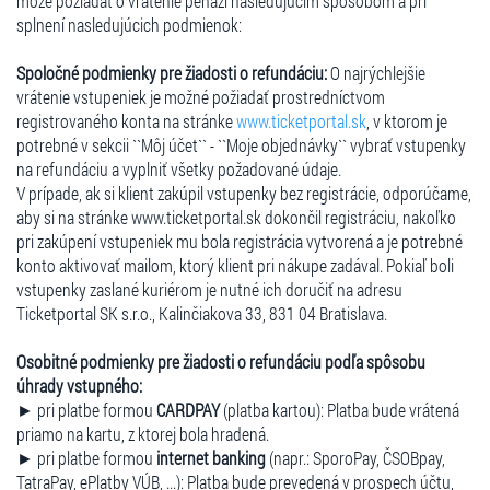
môže požiadať o vrátenie peňazí nasledujúcim spôsobom a pri
splnení nasledujúcich podmienok:
Spoločné podmienky pre žiadosti o refundáciu:
O najrýchlejšie
vrátenie vstupeniek je možné požiadať prostredníctvom
registrovaného konta na stránke
www.ticketportal.sk
, v ktorom je
potrebné v sekcii ``Môj účet`` - ``Moje objednávky`` vybrať vstupenky
na refundáciu a vyplniť všetky požadované údaje.
V prípade, ak si klient zakúpil vstupenky bez registrácie, odporúčame,
aby si na stránke www.ticketportal.sk dokončil registráciu, nakoľko
pri zakúpení vstupeniek mu bola registrácia vytvorená a je potrebné
konto aktivovať mailom, ktorý klient pri nákupe zadával. Pokiaľ boli
vstupenky zaslané kuriérom je nutné ich doručiť na adresu
Ticketportal SK s.r.o., Kalinčiakova 33, 831 04 Bratislava.
Osobitné podmienky pre žiadosti o refundáciu podľa spôsobu
úhrady vstupného:
► pri platbe formou
CARDPAY
(platba kartou): Platba bude vrátená
priamo na kartu, z ktorej bola hradená.
► pri platbe formou
internet banking
(napr.: SporoPay, ČSOBpay,
TatraPay, ePlatby VÚB, ...): Platba bude prevedená v prospech účtu,