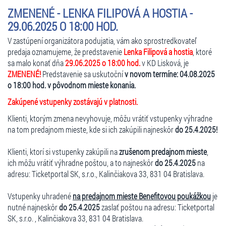
ZMENENÉ - LENKA FILIPOVÁ A HOSTIA -
29.06.2025 O 18:00 HOD.
V zastúpení organizátora podujatia, vám ako sprostredkovateľ
predaja oznamujeme, že predstavenie
Lenka Filipová a hostia
, ktoré
sa malo konať dňa
29.06.2025 o 18:00 hod.
v KD Lisková, je
ZMENENÉ!
Predstavenie sa uskutoční
v novom termíne: 04.08.2025
o 18:00 hod. v pôvodnom mieste konania.
Zakúpené vstupenky zostávajú v platnosti.
Klienti, ktorým zmena nevyhovuje, môžu vrátiť vstupenky výhradne
na tom predajnom mieste, kde si ich zakúpili najneskôr
do 25.4.2025!
Klienti, ktorí si vstupenky zakúpili na
zrušenom predajnom mieste
,
ich môžu vrátiť výhradne poštou, a to najneskôr
do 25.4.2025
na
adresu: Ticketportal SK, s.r.o., Kalinčiakova 33, 831 04 Bratislava.
Vstupenky uhradené
na predajnom mieste Benefitovou poukážkou
je
nutné najneskôr
do 25.4.2025
zaslať poštou na adresu: Ticketportal
SK, s.r.o. , Kalinčiakova 33, 831 04 Bratislava.