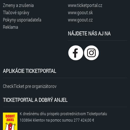
Zmeny a zrušenia
www.ticketportal.cz
Tlačové správy
www.goout.sk
Pokyny usporiadateľa
www.goout.cz
Reklama
NÁJDETE NÁS AJ NA
APLIKÁCIE TICKETPORTAL
CheckTicket pre organizátorov
TICKETPORTAL A DOBRÝ ANJEL
K dnešnému dňu prispelo prostredníctvom Ticketportalu
103894 klientov
na pomoc sumou
277 424,00 €