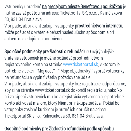
Vstupenky uhradené
na predajnom mieste Benefitovou poukážkou
je
nutné zaslať poštou na adresu: Ticketportal SK, s.r.o. , Kalinčiakova
33, 831 04 Bratislava.
V prípade, ak si klient zakúpil vstupenky
prostredníctvom internetu
,
môže požiadať o vrátenie peňazí nasledujúcim spôsobom a pri
splnení nasledujúcich podmienok:
Spoločné podmienky pre žiadosti o refundáciu:
O najrýchlejšie
vrátenie vstupeniek je možné požiadať prostredníctvom
registrovaného konta na stránke
www.ticketportal.sk
, v ktorom je
potrebné v sekcii ``Môj účet`` - ``Moje objednávky`` vybrať vstupenky
na refundáciu a vyplniť všetky požadované údaje.
V prípade, ak si klient zakúpil vstupenky bez registrácie, odporúčame,
aby si na stránke www.ticketportal.sk dokončil registráciu, nakoľko
pri zakúpení vstupeniek mu bola registrácia vytvorená a je potrebné
konto aktivovať mailom, ktorý klient pri nákupe zadával. Pokiaľ boli
vstupenky zaslané kuriérom je nutné ich doručiť na adresu
Ticketportal SK s.r.o., Kalinčiakova 33, 831 04 Bratislava.
Osobitné podmienky pre žiadosti o refundáciu podľa spôsobu