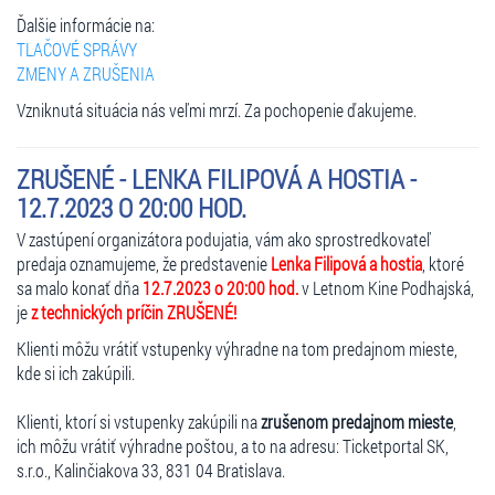
Ďalšie informácie na:
TLAČOVÉ SPRÁVY
ZMENY A ZRUŠENIA
Vzniknutá situácia nás veľmi mrzí. Za pochopenie ďakujeme.
ZRUŠENÉ - LENKA FILIPOVÁ A HOSTIA -
12.7.2023 O 20:00 HOD.
V zastúpení organizátora podujatia, vám ako sprostredkovateľ
predaja oznamujeme, že predstavenie
Lenka Filipová a hostia
, ktoré
sa malo konať dňa
12.7.2023 o 20:00 hod.
v Letnom Kine Podhajská,
je
z technických príčin ZRUŠENÉ!
Klienti môžu vrátiť vstupenky výhradne na tom predajnom mieste,
kde si ich zakúpili.
Klienti, ktorí si vstupenky zakúpili na
zrušenom predajnom mieste
,
ich môžu vrátiť výhradne poštou, a to na adresu: Ticketportal SK,
s.r.o., Kalinčiakova 33, 831 04 Bratislava.