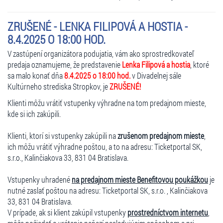
ZRUŠENÉ - LENKA FILIPOVÁ A HOSTIA -
8.4.2025 O 18:00 HOD.
V zastúpení organizátora podujatia, vám ako sprostredkovateľ
predaja oznamujeme, že predstavenie
Lenka Filipová a hostia
, ktoré
sa malo konať dňa
8.4.2025 o 18:00 hod.
v Divadelnej sále
Kultúrneho strediska Stropkov, je
ZRUŠENÉ!
Klienti môžu vrátiť vstupenky výhradne na tom predajnom mieste,
kde si ich zakúpili.
Klienti, ktorí si vstupenky zakúpili na
zrušenom predajnom mieste
,
ich môžu vrátiť výhradne poštou, a to na adresu: Ticketportal SK,
s.r.o., Kalinčiakova 33, 831 04 Bratislava.
Vstupenky uhradené
na predajnom mieste Benefitovou poukážkou
je
nutné zaslať poštou na adresu: Ticketportal SK, s.r.o. , Kalinčiakova
33, 831 04 Bratislava.
V prípade, ak si klient zakúpil vstupenky
prostredníctvom internetu
,