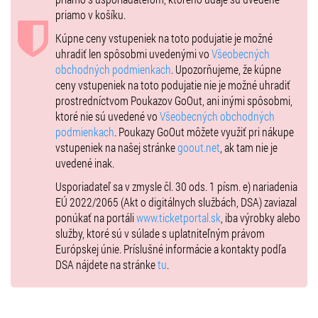
priamo v košíku.
Kúpne ceny vstupeniek na toto podujatie je možné
uhradiť len spôsobmi uvedenými vo
Všeobecných
obchodných podmienkach
. Upozorňujeme, že kúpne
ceny vstupeniek na toto podujatie nie je možné uhradiť
prostredníctvom Poukazov GoOut, ani inými spôsobmi,
ktoré nie sú uvedené vo
Všeobecných obchodných
podmienkach
. Poukazy GoOut môžete využiť pri nákupe
vstupeniek na našej stránke
goout.net
, ak tam nie je
uvedené inak.
Usporiadateľ sa v zmysle čl. 30 ods. 1 písm. e) nariadenia
EÚ 2022/2065 (Akt o digitálnych službách, DSA) zaviazal
ponúkať na portáli
www.ticketportal.sk
, iba výrobky alebo
služby, ktoré sú v súlade s uplatniteľným právom
Európskej únie. Príslušné informácie a kontakty podľa
DSA nájdete na stránke
tu
.