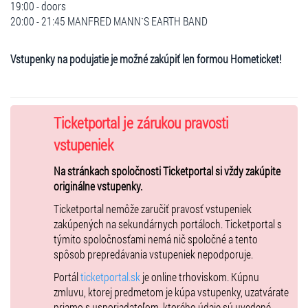
19:00 - doors
20:00 - 21:45 MANFRED MANN`S EARTH BAND
Vstupenky na podujatie je možné zakúpiť len formou Hometicket!
Ticketportal je zárukou pravosti
vstupeniek
Na stránkach spoločnosti Ticketportal si vždy zakúpite
originálne vstupenky.
Ticketportal nemôže zaručiť pravosť vstupeniek
zakúpených na sekundárnych portáloch. Ticketportal s
týmito spoločnosťami nemá nič spoločné a tento
spôsob prepredávania vstupeniek nepodporuje.
Portál
ticketportal.sk
je online trhoviskom. Kúpnu
zmluvu, ktorej predmetom je kúpa vstupenky, uzatvárate
priamo s usporiadateľom, ktorého údaje sú uvedené