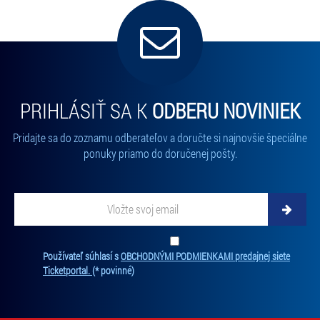
PRIHLÁSIŤ SA K
ODBERU NOVINIEK
Pridajte sa do zoznamu odberateľov a doručte si najnovšie špeciálne
ponuky priamo do doručenej pošty.
Vložte svoj email
Zadajte svoju e-mailovú adresu, na ktorú vám budeme zasielať novinky.
Ten
Používateľ súhlasí s
OBCHODNÝMI PODMIENKAMI predajnej siete
Ticketportal.
(* povinné)