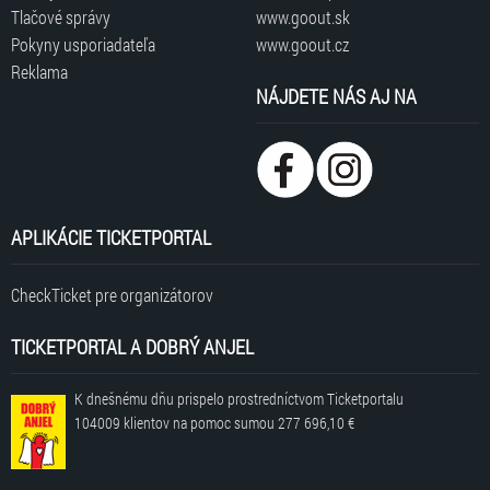
Tlačové správy
www.goout.sk
Pokyny usporiadateľa
www.goout.cz
Reklama
NÁJDETE NÁS AJ NA
APLIKÁCIE TICKETPORTAL
CheckTicket pre organizátorov
TICKETPORTAL A DOBRÝ ANJEL
K dnešnému dňu prispelo prostredníctvom Ticketportalu
104009 klientov
na pomoc sumou
277 696,10 €