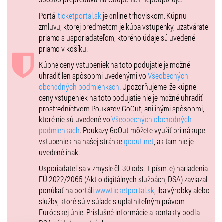
aby zodpovedala rozsahu tohto albumu.
Portál
ticketportal.sk
je online trhoviskom. Kúpnu
„Naša skupina Army Of Immortals na Slovensku disponuje čistým
zmluvu, ktorej predmetom je kúpa vstupenky, uzatvárate
bojovníckym duchom, ktorý bol preverený históriou a zostáva
priamo s usporiadateľom, ktorého údaje sú uvedené
nezlomený,“ povedal Joey DeMaio. „Priniesť kompletný album
priamo v košíku.
Fighting The World do Nitry, miesta, kde sa rodili legendy a kde sa
vzdorovalo impériám, je pre nás veľkou cťou. Pod slovenskou
Kúpne ceny vstupeniek na toto podujatie je možné
oblohou, obklopení starobylými kopcami, budeme stáť bok po boku
uhradiť len spôsobmi uvedenými vo
Všeobecných
s našimi Immortals, aby sme spustili nápor ocele, na ktorý Slovensko
obchodných podmienkach
. Upozorňujeme, že kúpne
nikdy nezabudne.“
ceny vstupeniek na toto podujatie nie je možné uhradiť
prostredníctvom Poukazov GoOut, ani inými spôsobmi,
Zobraziť podrobnosti:
ktoré nie sú uvedené vo
Všeobecných obchodných
Sobota 7. augusta 2027 - Amfiteáter Nitra, Nitra, Slovensko
podmienkach
. Poukazy GoOut môžete využiť pri nákupe
Predstavenie
Fighting The World
v plnom znení
a ďalšie epické
vstupeniek na našej stránke
goout.net
, ak tam nie je
metalové hymny.
uvedené inak.
Vstupenky na toto predstavenie sú v predaji UŽ TERAZ na
Usporiadateľ sa v zmysle čl. 30 ods. 1 písm. e) nariadenia
ticketportal.sk
EÚ 2022/2065 (Akt o digitálnych službách, DSA) zaviazal
Vstupenky a informácie na
manowar.com
ponúkať na portáli
www.ticketportal.sk
, iba výrobky alebo
Dokonalý zážitok
služby, ktoré sú v súlade s uplatniteľným právom
MANOWAR
tiež ponúka obmedzený počet
vylepšení
pre najosobnejší
Európskej únie. Príslušné informácie a kontakty podľa