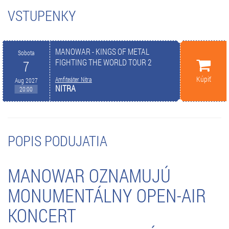
VSTUPENKY
MANOWAR - KINGS OF METAL
Sobota
FIGHTING THE WORLD TOUR 2
7
Kúpiť
Amfiteáter Nitra
Aug 2027
NITRA
20:00
POPIS PODUJATIA
MANOWAR OZNAMUJÚ
MONUMENTÁLNY OPEN-AIR
KONCERT