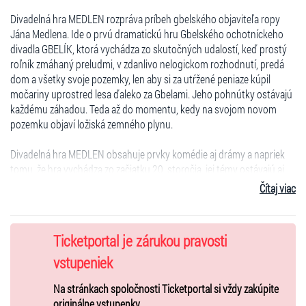
Divadelná hra MEDLEN rozpráva príbeh gbelského objaviteľa ropy
Jána Medlena. Ide o prvú dramatickú hru Gbelského ochotníckeho
divadla GBELÍK, ktorá vychádza zo skutočných udalostí, keď prostý
roľník zmáhaný preludmi, v zdanlivo nelogickom rozhodnutí, predá
dom a všetky svoje pozemky, len aby si za utŕžené peniaze kúpil
močariny uprostred lesa ďaleko za Gbelami. Jeho pohnútky ostávajú
každému záhadou. Teda až do momentu, kedy na svojom novom
pozemku objaví ložiská zemného plynu.
Divadelná hra MEDLEN obsahuje prvky komédie aj drámy a napriek
tomu, že hra vychádza zo začiatku 20. storočia, jej témy ostávajú aj
dnes stále aktuálne.
Čítaj viac
Predstavenie je vhodné od 12 rokov.
Ticketportal je zárukou pravosti
Obsadenie: 15.11. 19:00 (piatok)
Medlen: Igor Juriga
vstupeniek
Mefisto: Ján Hnátek
Na stránkach spoločnosti Ticketportal si vždy zakúpite
Katka: Katarína Bellayová
originálne vstupenky.
Joža / Policajt 1 : Vladimír Ružička