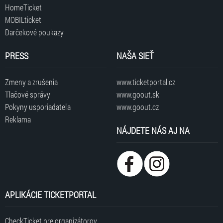
HomeTicket
MOBILticket
Darčekové poukazy
PRESS
NAŠA SIEŤ
Zmeny a zrušenia
www.ticketportal.cz
Tlačové správy
www.goout.sk
Pokyny usporiadateľa
www.goout.cz
Reklama
NÁJDETE NÁS AJ NA
APLIKÁCIE TICKETPORTAL
CheckTicket pre organizátorov