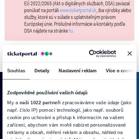
EÚ 2022/2065 (Akt o digitálnych službách, DSA) zaviazal
Štela / Policajt 2 : Peter Volek
ponúkať na portáli
www.ticketportal.sk
, iba výrobky alebo
Hedviga: Petra Volková
služby, ktoré sú v súlade s uplatniteľným právom
Gizela: Kristína Kurcová
Európskej únie. Príslušné informácie a kontakty podľa
Obsadenie 17.11. 17:00 (nedeľa)
DSA nájdete na stránke
tu
.
Medlen: Jozef Kurc
Mefisto: Ján Hnátek
Katka: Katarína Bellayová
Joža / Policajt 1 : Ondrej Chocholáček
Felina:Jana Masarová
Štela / Policajt 2: Radoslav Irša
Souhlas
Detaily
Nastavení reklam
Více o cookies
Hedviga: Katarína Pálenyiková
Gizela: Liliana Pálenyiková
Zmena obsadenia vyhradená.
Zodpovědné používání vašich údajů
PRIHLÁSIŤ SA K
ODBERU NOVINIEK
Vstupenky na podujatie je možné zakúpiť len formou Hometicket!
My a
naši 1022 partneři
zpracováváme vaše údaje (jako
např. číslo IP) pomocí technologií, jako např. souborů
Pridajte sa do zoznamu odberateľov a doručte si najnovšie špeciálne
cookie pro uchování a přístup k informacím na vašem
ponuky priamo do doručenej pošty.
zařízení, abychom vám mohli nabízet personalizované
reklamy a obsah, měření reklam a obsahu, náhled na