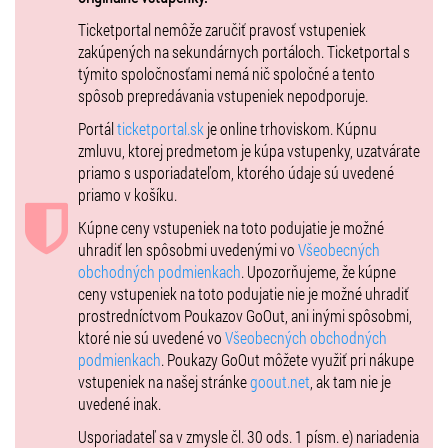
Felina: Martina Ružičková
Ticketportal nemôže zaručiť pravosť vstupeniek
Štela / Policajt 2: Peter Volek
zakúpených na sekundárnych portáloch. Ticketportal s
Hedviga: Katarína Pálenyiková
týmito spoločnosťami nemá nič spoločné a tento
Gizela: Liliana Pálenyiková
spôsob prepredávania vstupeniek nepodporuje.
Obsadenie: 16.11. 16:00 (sobota)
Portál
ticketportal.sk
je online trhoviskom. Kúpnu
Medlen: Jozef Kurc
zmluvu, ktorej predmetom je kúpa vstupenky, uzatvárate
Mefisto: Ján Hnátek
priamo s usporiadateľom, ktorého údaje sú uvedené
Katka: Martina Čárska
priamo v košíku.
Joža / Policajt 1: Vladimír Ružička
Kúpne ceny vstupeniek na toto podujatie je možné
Felina: Martina Ružičková
uhradiť len spôsobmi uvedenými vo
Všeobecných
Štela / Policajt 2: Radoslav Irša
obchodných podmienkach
. Upozorňujeme, že kúpne
Hedviga: Marcela Trubirohová
ceny vstupeniek na toto podujatie nie je možné uhradiť
Gizela: Kristína Kurcová
prostredníctvom Poukazov GoOut, ani inými spôsobmi,
Obsadenie 16.11. 19:00 (sobota)
ktoré nie sú uvedené vo
Všeobecných obchodných
Medlen: Igor Juriga
podmienkach
. Poukazy GoOut môžete využiť pri nákupe
Mefisto: Ján Hnátek
vstupeniek na našej stránke
goout.net
, ak tam nie je
Katka: Katarína Tomašovičová
uvedené inak.
Joža / Policajt 1 : Ondrej Chocholáček
Usporiadateľ sa v zmysle čl. 30 ods. 1 písm. e) nariadenia
Felina: Jana Masarová