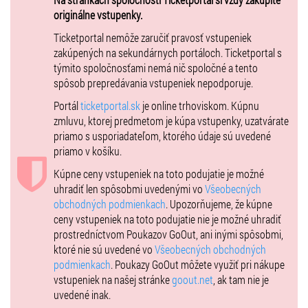
originálne vstupenky.
Ticketportal nemôže zaručiť pravosť vstupeniek
zakúpených na sekundárnych portáloch. Ticketportal s
týmito spoločnosťami nemá nič spoločné a tento
spôsob prepredávania vstupeniek nepodporuje.
Portál
ticketportal.sk
je online trhoviskom. Kúpnu
zmluvu, ktorej predmetom je kúpa vstupenky, uzatvárate
priamo s usporiadateľom, ktorého údaje sú uvedené
priamo v košíku.
Kúpne ceny vstupeniek na toto podujatie je možné
uhradiť len spôsobmi uvedenými vo
Všeobecných
obchodných podmienkach
. Upozorňujeme, že kúpne
ceny vstupeniek na toto podujatie nie je možné uhradiť
prostredníctvom Poukazov GoOut, ani inými spôsobmi,
ktoré nie sú uvedené vo
Všeobecných obchodných
podmienkach
. Poukazy GoOut môžete využiť pri nákupe
vstupeniek na našej stránke
goout.net
, ak tam nie je
uvedené inak.