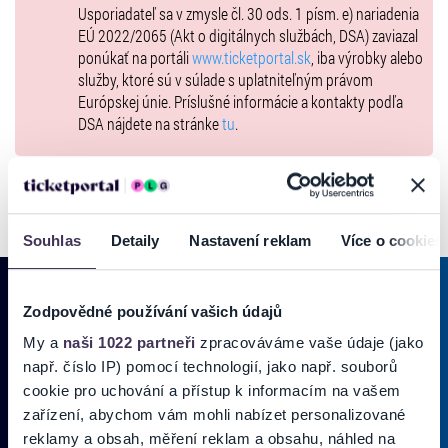
Usporiadateľ sa v zmysle čl. 30 ods. 1 písm. e) nariadenia
EÚ 2022/2065 (Akt o digitálnych službách, DSA) zaviazal
ponúkať na portáli
www.ticketportal.sk
, iba výrobky alebo
služby, ktoré sú v súlade s uplatniteľným právom
Európskej únie. Príslušné informácie a kontakty podľa
DSA nájdete na stránke
tu
.
Souhlas
Detaily
Nastavení reklam
Více o cookies
Zodpovědné používání vašich údajů
My a
naši 1022 partneři
zpracováváme vaše údaje (jako
PRIHLÁSIŤ SA K
ODBERU NOVINIEK
např. číslo IP) pomocí technologií, jako např. souborů
Pridajte sa do zoznamu odberateľov a doručte si najnovšie špeciálne
cookie pro uchování a přístup k informacím na vašem
ponuky priamo do doručenej pošty.
zařízení, abychom vám mohli nabízet personalizované
reklamy a obsah, měření reklam a obsahu, náhled na