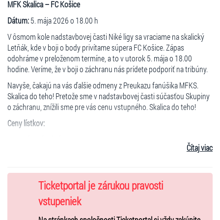
MFK Skalica – FC Košice
Dátum:
5. mája 2026 o 18.00 h
V ôsmom kole nadstavbovej časti Niké ligy sa vraciame na skalický
Letňák, kde v boji o body privítame súpera FC Košice. Zápas
odohráme v preloženom termíne, a to v utorok 5. mája o 18.00
hodine. Veríme, že v boji o záchranu nás prídete podporiť na tribúny.
Navyše, čakajú na vás ďalšie odmeny z Preukazu fanúšika MFKS.
Skalica do teho! Pretože sme v nadstavbovej časti súčasťou Skupiny
o záchranu, znížili sme pre vás cenu vstupného. Skalica do teho!
Ceny lístkov:
Vstup štandardný:
6 eur
Čítaj viac
Vstup zľavnený (seniori, deti do 15 rokov a ZŤP):
4 eurá
Ticketportal je zárukou pravosti
vstupeniek
Na stránkach spoločnosti Ticketportal si vždy zakúpite