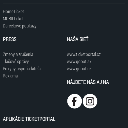
HomeTicket
MOBILticket
Darčekové poukazy
PRESS
NAŠA SIEŤ
Zmeny a zrušenia
www.ticketportal.cz
Tlačové správy
www.goout.sk
Pokyny usporiadateľa
www.goout.cz
Reklama
NÁJDETE NÁS AJ NA
APLIKÁCIE TICKETPORTAL