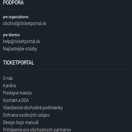
PODPORA
pre organizátorov
obchod@ticketportal.sk
pre klientov
help@ticketportal.sk
Najčastejšie otázky
TICKETPORTAL
O nás
Kariéra
Predajné miesta
Kontakt a DSA
Všeobecné obchodné podmienky
Ochrana osobných údajov
Design logo manuál
Prihlásenie pre obchodných partnerov