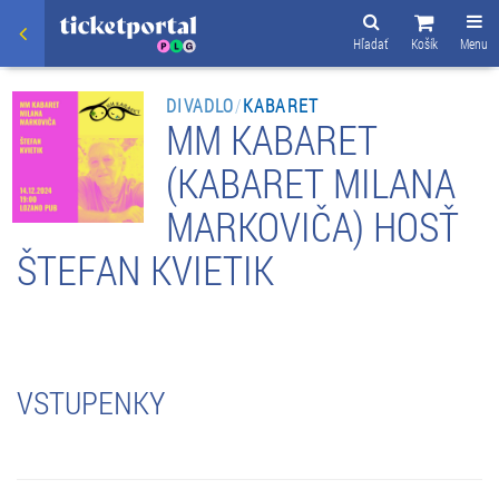
Hľadať
Košík
Menu
DIVADLO
/
KABARET
MM KABARET
(KABARET MILANA
MARKOVIČA) HOSŤ
ŠTEFAN KVIETIK
VSTUPENKY