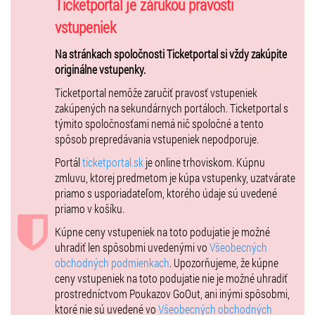
Ticketportal je zárukou pravosti
vstupeniek
Na stránkach spoločnosti Ticketportal si vždy zakúpite
originálne vstupenky.
Ticketportal nemôže zaručiť pravosť vstupeniek
zakúpených na sekundárnych portáloch. Ticketportal s
týmito spoločnosťami nemá nič spoločné a tento
spôsob prepredávania vstupeniek nepodporuje.
Portál
ticketportal.sk
je online trhoviskom. Kúpnu
zmluvu, ktorej predmetom je kúpa vstupenky, uzatvárate
priamo s usporiadateľom, ktorého údaje sú uvedené
priamo v košíku.
Kúpne ceny vstupeniek na toto podujatie je možné
uhradiť len spôsobmi uvedenými vo
Všeobecných
obchodných podmienkach
. Upozorňujeme, že kúpne
ceny vstupeniek na toto podujatie nie je možné uhradiť
prostredníctvom Poukazov GoOut, ani inými spôsobmi,
ktoré nie sú uvedené vo
Všeobecných obchodných