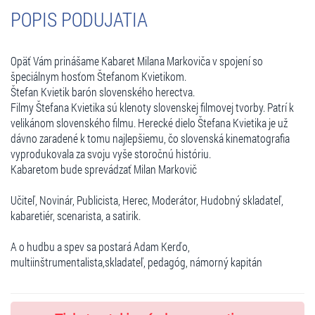
POPIS PODUJATIA
Opäť Vám prinášame Kabaret Milana Markoviča v spojení so
špeciálnym hosťom Štefanom Kvietikom.
Štefan Kvietik barón slovenského herectva.
Filmy Štefana Kvietika sú klenoty slovenskej filmovej tvorby. Patrí k
velikánom slovenského filmu. Herecké dielo Štefana Kvietika je už
dávno zaradené k tomu najlepšiemu, čo slovenská kinematografia
vyprodukovala za svoju vyše storočnú históriu.
Kabaretom bude sprevádzať Milan Markovič
Učiteľ, Novinár, Publicista, Herec, Moderátor, Hudobný skladateľ,
kabaretiér, scenarista, a satirik.
A o hudbu a spev sa postará Adam Kerďo,
multiinštrumentalista,skladateľ, pedagóg, námorný kapitán