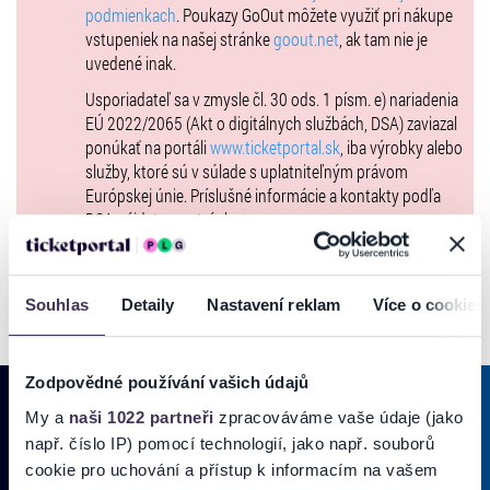
podmienkach
. Poukazy GoOut môžete využiť pri nákupe
vstupeniek na našej stránke
goout.net
, ak tam nie je
uvedené inak.
Usporiadateľ sa v zmysle čl. 30 ods. 1 písm. e) nariadenia
EÚ 2022/2065 (Akt o digitálnych službách, DSA) zaviazal
ponúkať na portáli
www.ticketportal.sk
, iba výrobky alebo
služby, ktoré sú v súlade s uplatniteľným právom
Európskej únie. Príslušné informácie a kontakty podľa
DSA nájdete na stránke
tu
.
Souhlas
Detaily
Nastavení reklam
Více o cookies
Zodpovědné používání vašich údajů
My a
naši 1022 partneři
zpracováváme vaše údaje (jako
např. číslo IP) pomocí technologií, jako např. souborů
PRIHLÁSIŤ SA K
ODBERU NOVINIEK
cookie pro uchování a přístup k informacím na vašem