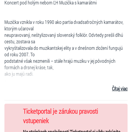
Koncert pod holým nebom ĽH Muzička s kamarátmi
Muzička vznikla v roku 1990 ako partia dvadsaťročných kamarátov,
ktorým učaroval
neupravovaný, neštylizovaný slovenský folklór. Odvtedy prešli dlhú
cestu, zostava sa
vykryštalizovala do muzikantskej elity a v dnešnom zložení fungujú
od roku 2007. To
podstatné však nezmenili – stále hrajú muziku v jej pôvodných
formách a drsnej kráse, tak,
ako ju majú radi.
Škála produkcií sa pohybuje od koncertov pre najnáročnejších
Čítaj viac
folklórnych fajnšmekrov, ako
aj na divokej ľudovej zábave, kde dokážu strhnúť dav. Sú to skrátka
muzikanti, ktorých
nesmierne baví baviť ľudí.
Ticketportal je zárukou pravosti
ZLOŽENIE KAPELY MUZIČKA:
vstupeniek
Tomáš Brunovský
- primáš
Na stránkach spoločnosti Ticketportal si vždy zakúpite