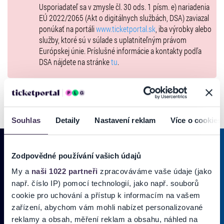
Usporiadateľ sa v zmysle čl. 30 ods. 1 písm. e) nariadenia
ĽH POKOŠOVCI
EÚ 2022/2065 (Akt o digitálnych službách, DSA) zaviazal
ponúkať na portáli
www.ticketportal.sk
, iba výrobky alebo
Ľudová hudba Pokošovci zo Šumiaca a širšieho Horehronia je
služby, ktoré sú v súlade s uplatniteľným právom
jedným z
Európskej únie. Príslušné informácie a kontakty podľa
najautentickejších nositeľov horehronskej a rómskej hudobnej
DSA nájdete na stránke
tu
.
tradície na Horehroní.
Ide o rodinnú kapelu, kde sa muzikantské remeslo dedí z generácie
na generáciu.
Základom ich identity je unikátny, archaický spôsob hry, ktorý je
zdrojom pre
Souhlas
Detaily
Nastavení reklam
Více o cookies
mnohých ďalších hudobníkov.
Dominantne interpretujú piesne z Horehronia (najmä Šumiac, Telgárt,
Vernár,
Zodpovědné používání vašich údajů
Pohorelá), no ich repertoár zahŕňa aj starodávne rómske piesne.
My a
naši 1022 partneři
zpracováváme vaše údaje (jako
PRIHLÁSIŤ SA K
ODBERU NOVINIEK
např. číslo IP) pomocí technologií, jako např. souborů
Gabriela Kováčiková
Pridajte sa do zoznamu odberateľov a doručte si najnovšie špeciálne
cookie pro uchování a přístup k informacím na vašem
ponuky priamo do doručenej pošty.
zařízení, abychom vám mohli nabízet personalizované
Mladá, talentovaná speváčka z Čierneho Balogu, ktorá je
reklamy a obsah, měření reklam a obsahu, náhled na
reprezentantkou