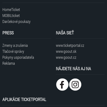
HomeTicket
MOBILticket
Darčekové poukazy
PRESS
NAŠA SIEŤ
Zmeny a zrušenia
www.ticketportal.cz
Tlačové správy
www.goout.sk
Pokyny usporiadateľa
www.goout.cz
Reklama
NÁJDETE NÁS AJ NA
APLIKÁCIE TICKETPORTAL