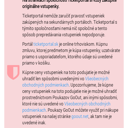
Laco Fekete
- husle
originálne vstupenky.
Ivan Hanula
– husle, violová kontra, kontrabas
Ticketportal nemôže zaručiť pravosť vstupeniek
Michal Brdársky
- violová kontra, príležitostne akordeón
zakúpených na sekundárnych portáloch. Ticketportal s
Martin Brunovský
– husľová kontra
týmito spoločnosťami nemá nič spoločné a tento
Peter Obuch –
kontrabas, husle, husľová kontra
spôsob prepredávania vstupeniek nepodporuje.
Portál
ticketportal.sk
je online trhoviskom. Kúpnu
KAMARÁTI:
zmluvu, ktorej predmetom je kúpa vstupenky, uzatvárate
priamo s usporiadateľom, ktorého údaje sú uvedené
TRNKI
priamo v košíku.
Ženská spevácka skupina je jednou z najvýraznejších skupín na
Kúpne ceny vstupeniek na toto podujatie je možné
slovenskej folkórnej
uhradiť len spôsobmi uvedenými vo
Všeobecných
scéne. Ich doménou je horehronský viachlasný spev, ktorý je
obchodných podmienkach
. Upozorňujeme, že kúpne
zapísaný v
ceny vstupeniek na toto podujatie nie je možné uhradiť
reprezentatívnom zozname nehmotného kultúrneho dedičstva
prostredníctvom Poukazov GoOut, ani inými spôsobmi,
ľudstva UNESCO. Trnki
ktoré nie sú uvedené vo
Všeobecných obchodných
sú známe svojím autentickým prejavom, kladú dôraz na lokálne
podmienkach
. Poukazy GoOut môžete využiť pri nákupe
dialekty, štýlové
vstupeniek na našej stránke
goout.net
, ak tam nie je
nuansy, typickú farbu hlasu a tradičné spevné techniky.
uvedené inak.