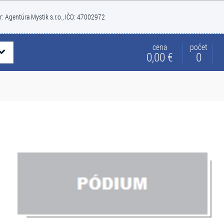
r: Agentúra Mystik s.r.o., IČO: 47002972
cena
počet
0,00 €
0
DIVADLO
MUZIKÁL HORÚČKA SOBOT
20. septembra - 30. decembra 2026
Dátum:
Trenčín, Trnava, Žilina, Bratislava 5 - P
Miesto:
VSTUPENKY
Muzikál Horúčka Sobotňajšej noci
Nedeľa