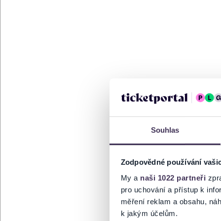
Souhlas
Zodpovědné používání vaši
My a
naši 1022 partneři
zpra
pro uchování a přístup k in
měření reklam a obsahu, náh
k jakým účelům.