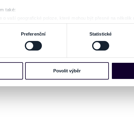
29.12.2026 a 30.12.2026
om také:
VIP vstupenka zahŕňa : welcome drink, Tričko HSN - dva l
 o vaší geografické poloze, které mohou být přesné na několik
ení pomocí aktivního skenování pro konkrétní charakteristiky (oti
ZOBRAZ
acováváme vaše osobní údaje, a nastavte si předvolby v
části s
Preferenční
Statistické
odvolat v části Prohlášení o souborech cookie.
e soubory cookies a další obdobné technologie (dále jen „cooki
nebo vaší aktivitě na našich webových stránkách. Tyto informa
mace používáme např. k analýze návštěvnosti webu nebo k perso
Povolit výběr
dílet se svými partnery pro sociální média, inzerci a analýzy. 
cemi, které jste jim poskytli nebo které získali v důsledku toho,
 naleznete níže. Možnosti zpracování upravíte zaškrtnutím přís
ZMENY A UPOZORNENIA
atí stránky v záložce „Cookies a jejich nastavení“.
ZMENENÉ - MUZIKÁL HORÚČKA SOBOTŇAJŠE
V zastúpení organizátora podujatia, vám ako sprostred