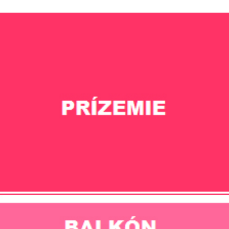
20
Sep 2026
Posádkový klub - ODA Trenčín
19:00
TRENČÍN
Muzikál Horúčka Sobotňajšej noci
Pondelok
21
Sep 2026
Dom kultúry Trnava
19:00
TRNAVA
Muzikál Horúčka Sobotňajšej noci
Utorok
22
Sep 2026
Veľká scéna Domu odborov Žilina
19:00
ŽILINA
Muzikál Horúčka Sobotňajšej noci
Utorok
29
Dec 2026
SUD - Slovenský umelecký dvor, Bratisla
19:00