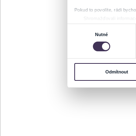
Pokud to povolíte, rádi bych
Shromažďovali informace
Identifikovali vaše zaříz
Výběr
Zjistěte více o tom, jak zpr
Nutné
souhlasu
můžete kdykoliv změnit nebo 
Na těchto stránkách využívám
informace o vašem zařízení 
osobní údaje. Získané infor
Odmítnout
Tyto informace můžeme také s
zkombinovat s dalšími informa
Jaké typy cookies používáme,
můžete kdykoliv změnit v záp