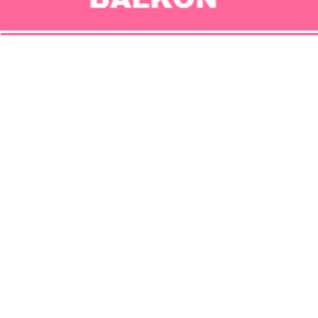
BRATISLAVA 5 - PETRŽALKA
Muzikál Horúčka Sobotňajšej noci
Streda
30
Dec 2026
SUD - Slovenský umelecký dvor, Bratisla
19:00
BRATISLAVA 5 - PETRŽALKA
POPIS PODUJATIA
Gallissas Theaterverlag un
The M
Robert Stigwood & Bi
a
Divadlo Mystik