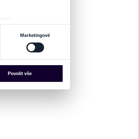
ístky / 1 tričko
 metrů
sk prstu)
IŤ MAPU
 podrobnostmi
. Svůj souhlas
Marketingové
es“), které mohou sbírat
ce mohou představovat
nalizaci obsahu a reklam.
Povolit vše
Partneři tyto údaje mohou
 že používáte jejich služby.
lušné varianty. Svoji volbu
J NOCI - 19.9.2026 O 19:00 HOD.
kovateľ predaja oznamujeme, že predstavenie
Muzikál