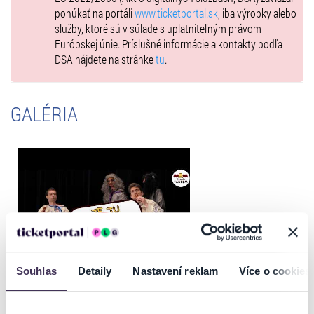
ponúkať na portáli
www.ticketportal.sk
, iba výrobky alebo
služby, ktoré sú v súlade s uplatniteľným právom
Európskej únie. Príslušné informácie a kontakty podľa
DSA nájdete na stránke
tu
.
GALÉRIA
Souhlas
Detaily
Nastavení reklam
Více o cookies