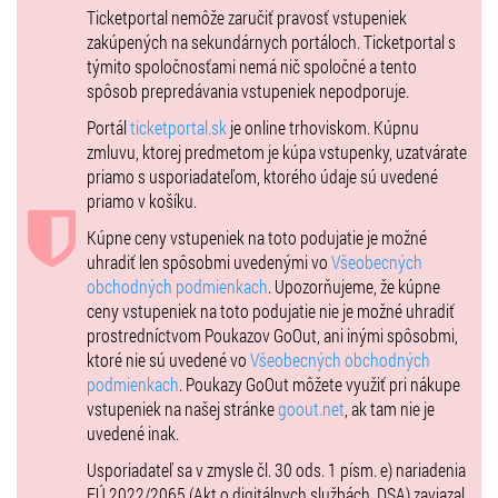
Ticketportal nemôže zaručiť pravosť vstupeniek
zakúpených na sekundárnych portáloch. Ticketportal s
týmito spoločnosťami nemá nič spoločné a tento
spôsob prepredávania vstupeniek nepodporuje.
Portál
ticketportal.sk
je online trhoviskom. Kúpnu
zmluvu, ktorej predmetom je kúpa vstupenky, uzatvárate
priamo s usporiadateľom, ktorého údaje sú uvedené
priamo v košíku.
Kúpne ceny vstupeniek na toto podujatie je možné
uhradiť len spôsobmi uvedenými vo
Všeobecných
obchodných podmienkach
. Upozorňujeme, že kúpne
ceny vstupeniek na toto podujatie nie je možné uhradiť
prostredníctvom Poukazov GoOut, ani inými spôsobmi,
ktoré nie sú uvedené vo
Všeobecných obchodných
podmienkach
. Poukazy GoOut môžete využiť pri nákupe
vstupeniek na našej stránke
goout.net
, ak tam nie je
uvedené inak.
Usporiadateľ sa v zmysle čl. 30 ods. 1 písm. e) nariadenia
EÚ 2022/2065 (Akt o digitálnych službách, DSA) zaviazal