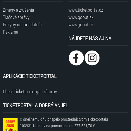
Zmeny a zrušenia
www.ticketportal.cz
Tlačové správy
www.goout.sk
Pokyny usporiadateľa
www.goout.cz
Reklama
NÁJDETE NÁS AJ NA
APLIKÁCIE TICKETPORTAL
CheckTicket pre organizátorov
TICKETPORTAL A DOBRÝ ANJEL
K dnešnému dňu prispelo prostredníctvom Ticketportalu
103931 klientov
na pomoc sumou
277 521,70 €