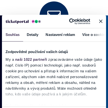
Souhlas
Detaily
Nastavení reklam
Více o cookies
PRIHLÁSIŤ SA K
ODBERU NOVINIEK
Pridajte sa do zoznamu odberateľov a doručte si najnovšie špeciálne
Zodpovědné používání vašich údajů
ponuky priamo do doručenej pošty.
My a
naši 1022 partneři
zpracováváme vaše údaje (jako
např. číslo IP) pomocí technologií, jako např. souborů
Vložte svoj email
cookie pro uchování a přístup k informacím na vašem
zařízení, abychom vám mohli nabízet personalizované
Zadajte svoju e-mailovú adresu, na ktorú vám budeme zasielať novinky.
reklamy a obsah, měření reklam a obsahu, náhled na
Ten
Používateľ súhlasí s
OBCHODNÝMI PODMIENKAMI predajnej siete
návštěvníky a vývoj produktů. Máte možnosti ohledně
Ticketportal.
(* povinné)
toho, kdo vaše údaje používá a k jakým účelům.
Pokud to povolíte, rádi bychom také: