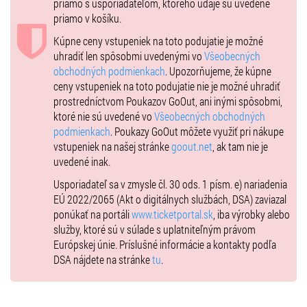
priamo s usporiadateľom, ktorého údaje sú uvedené
priamo v košíku.
Kúpne ceny vstupeniek na toto podujatie je možné
uhradiť len spôsobmi uvedenými vo
Všeobecných
obchodných podmienkach
. Upozorňujeme, že kúpne
ceny vstupeniek na toto podujatie nie je možné uhradiť
prostredníctvom Poukazov GoOut, ani inými spôsobmi,
ktoré nie sú uvedené vo
Všeobecných obchodných
podmienkach
. Poukazy GoOut môžete využiť pri nákupe
vstupeniek na našej stránke
goout.net
, ak tam nie je
uvedené inak.
Usporiadateľ sa v zmysle čl. 30 ods. 1 písm. e) nariadenia
EÚ 2022/2065 (Akt o digitálnych službách, DSA) zaviazal
ponúkať na portáli
www.ticketportal.sk
, iba výrobky alebo
služby, ktoré sú v súlade s uplatniteľným právom
Európskej únie. Príslušné informácie a kontakty podľa
DSA nájdete na stránke
tu
.