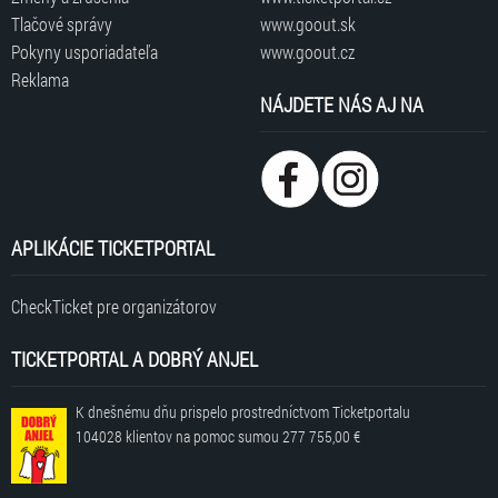
Tlačové správy
www.goout.sk
Pokyny usporiadateľa
www.goout.cz
Reklama
NÁJDETE NÁS AJ NA
APLIKÁCIE TICKETPORTAL
CheckTicket pre organizátorov
TICKETPORTAL A DOBRÝ ANJEL
K dnešnému dňu prispelo prostredníctvom Ticketportalu
104028 klientov
na pomoc sumou
277 755,00 €