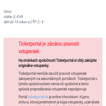
Cena:
státie: 5,-EUR
deti do 15 rokov a ZŤP: 2,- €
Ticketportal je zárukou pravosti
vstupeniek
Na stránkach spoločnosti Ticketportal si vždy zakúpite
originálne vstupenky.
Ticketportal nemôže zaručiť pravosť vstupeniek
zakúpených na sekundárnych portáloch. Ticketportal s
týmito spoločnosťami nemá nič spoločné a tento
spôsob prepredávania vstupeniek nepodporuje.
Portál
ticketportal.sk
je online trhoviskom. Kúpnu
zmluvu, ktorej predmetom je kúpa vstupenky, uzatvárate