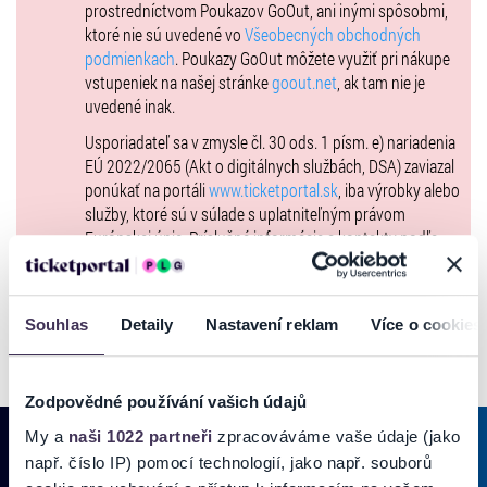
prostredníctvom Poukazov GoOut, ani inými spôsobmi,
pobreží Škótska.
ktoré nie sú uvedené vo
Všeobecných obchodných
podmienkach
. Poukazy GoOut môžete využiť pri nákupe
https://www.youtube.com/watch?v=kYpd2RqJX6M...
vstupeniek na našej stránke
goout.net
, ak tam nie je
uvedené inak.
Denisa ´Denny´ Gajarská – spev
Ľuboš Šoltés – akustická gitara
Usporiadateľ sa v zmysle čl. 30 ods. 1 písm. e) nariadenia
EÚ 2022/2065 (Akt o digitálnych službách, DSA) zaviazal
https://www.dennyiah.com/
ponúkať na portáli
www.ticketportal.sk
, iba výrobky alebo
služby, ktoré sú v súlade s uplatniteľným právom
Z verejných zdrojov podporil Fond na podporu umenia, ktorý je
Európskej únie. Príslušné informácie a kontakty podľa
hlavným partnerom festivalu.
DSA nájdete na stránke
tu
.
Podujatie je možné realizovať aj vďaka finančnej podpore Tipos.
Souhlas
Detaily
Nastavení reklam
Více o cookies
Zodpovědné používání vašich údajů
My a
naši 1022 partneři
zpracováváme vaše údaje (jako
např. číslo IP) pomocí technologií, jako např. souborů