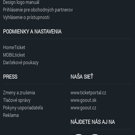
Design logo manuál
Prihlásenie pre obchodných partnerov
Vyhlásenie o prístupnosti
PODMIENKY A NASTAVENIA
HomeTicket
MOBILticket
Darčekové poukazy
PRESS
NAŠA SIEŤ
Zmeny a zrušenia
www.ticketportal.cz
Tlačové správy
www.goout.sk
Pokyny usporiadateľa
www.goout.cz
Reklama
NÁJDETE NÁS AJ NA