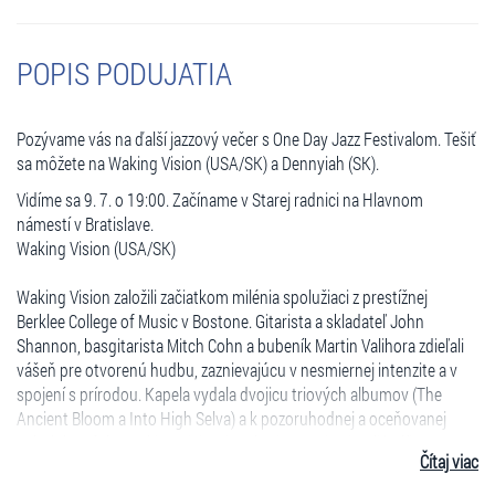
POPIS PODUJATIA
Pozývame vás na ďalší jazzový večer s One Day Jazz Festivalom. Tešiť
sa môžete na Waking Vision (USA/SK) a Dennyiah (SK).
Vidíme sa 9. 7. o 19:00. Začíname v Starej radnici na Hlavnom
námestí v Bratislave.
Waking Vision (USA/SK)
Waking Vision založili začiatkom milénia spolužiaci z prestížnej
Berklee College of Music v Bostone. Gitarista a skladateľ John
Shannon, basgitarista Mitch Cohn a bubeník Martin Valihora zdieľali
vášeň pre otvorenú hudbu, zaznievajúcu v nesmiernej intenzite a v
spojení s prírodou. Kapela vydala dvojicu triových albumov (The
Ancient Bloom a Into High Selva) a k pozoruhodnej a oceňovanej
nahrávke Of the Waking Vision (Hevhetia 2006) prizvali hráča na
Čítaj viac
analógových syntetizátoroch Petra Stolzmana. Waking Vision
odohrali série koncertov vo viacerých krajinách a získali si množstvo