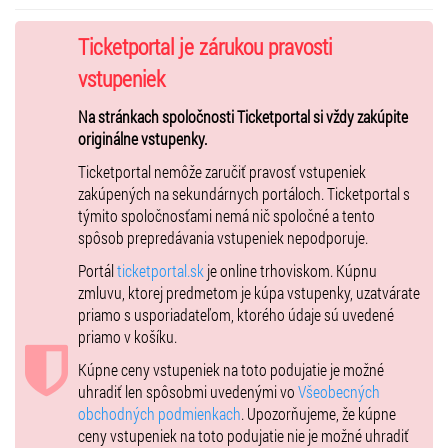
priaznivcov. Aktuálnym členom tria je newyorský kontrabasista Peter
Slavov a táto zostava momentálne pracuje na svojom štvrtom
Ticketportal je zárukou pravosti
albume.
vstupeniek
https://www.youtube.com/watch?v=Xiqe9w7yztk...
Na stránkach spoločnosti Ticketportal si vždy zakúpite
originálne vstupenky.
John Shannon – gitara
Ticketportal nemôže zaručiť pravosť vstupeniek
Peter Slavov – kontrabas
zakúpených na sekundárnych portáloch. Ticketportal s
Martin Valihora – bicie nástroje
týmito spoločnosťami nemá nič spoločné a tento
spôsob prepredávania vstupeniek nepodporuje.
Dennyiah (SK)
Portál
ticketportal.sk
je online trhoviskom. Kúpnu
Dennyiah je slovenské multižánrové duo, ktoré sa vo svojej tvorbe
zmluvu, ktorej predmetom je kúpa vstupenky, uzatvárate
necháva inšpirovať indie-popom, country, soulom a blues. Košický
priamo s usporiadateľom, ktorého údaje sú uvedené
tandem tvorí speváčka Denisa ´Denny´ Gajarská a gitarista Ľuboš
priamo v košíku.
Šoltés. Poznávacím znamením dvojice sú nielen kučeravé ryšavé
Kúpne ceny vstupeniek na toto podujatie je možné
vlasy Denisy Gajarskej, ale predovšetkým intenzita jej hlasu a
uhradiť len spôsobmi uvedenými vo
Všeobecných
presvedčivosť. Zoskupenie vydalo v roku 2020 svoj debutový album
obchodných podmienkach
. Upozorňujeme, že kúpne
Human Aspect a predstavilo sa na viacerých domácich podujatiach.
ceny vstupeniek na toto podujatie nie je možné uhradiť
Popularitu si získala ich skladba Kingdom, ktorej videoklip vznikal na