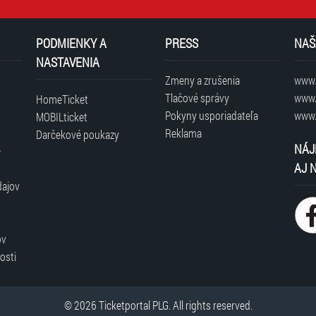
PODMIENKY A
PRESS
NAŠ
NASTAVENIA
Zmeny a zrušenia
www.t
Tlačové správy
www.
HomeTicket
Pokyny usporiadateľa
www.
MOBILticket
Reklama
Darčekové poukazy
NÁJ
é
AJ 
dajov
ov
osti
© 2026 Ticketportal PLG. All rights reserved.