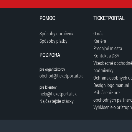
POMOC
TICKETPORTAL
Spôsoby doručenia
O nás
Spôsoby platby
Kariéra
Predajné miesta
PODPORA
Kontakt a DSA
Všeobecné obchodn
pre organizátorov
podmienky
obchod@ticketportal.sk
Ochrana osobných ú
Design logo manuál
pre klientov
Prihlásenie pre
help@ticketportal.sk
obchodných partner
Najčastejšie otázky
Vyhlásenie o prístupn