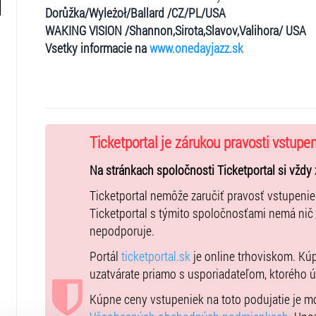
Dorůžka/Wyleżoł/Ballard /CZ/PL/USA
WAKING VISION /Shannon,Sirota,Slavov,
Valihora/ USA
Vsetky informacie na
www.onedayjazz.sk
Ticketportal je zárukou pravosti vstupe
Na stránkach spoločnosti Ticketportal si vždy 
Ticketportal nemôže zaručiť pravosť vstupeni
Ticketportal s týmito spoločnosťami nemá nič
nepodporuje.
Portál
ticketportal.sk
je online trhoviskom. Kú
uzatvárate priamo s usporiadateľom, ktorého 
Kúpne ceny vstupeniek na toto podujatie je 