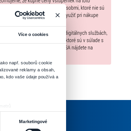
zorňujeme, že kúpne ceny vstupeniek na toto
m Poukazov GoOut, ani inými spôsobmi, ktoré nie sú
enkach
. Poukazy GoOut môžete využiť pri nákupe
 nie je uvedené inak.
) nariadenia EÚ 2022/2065 (Akt o digitálnych službách,
Více o cookies
tal.sk
, iba výrobky alebo služby, ktoré sú v súlade s
né informácie a kontakty podľa DSA nájdete na
jako např. souborů cookie
alizované reklamy a obsah,
ho, kdo vaše údaje používá a
 metrů
sk prstu)
 podrobnostmi
. Svůj souhlas
Marketingové