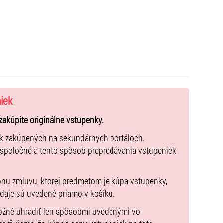
niek
zakúpite originálne vstupenky.
ek zakúpených na sekundárnych portáloch.
 spoločné a tento spôsob prepredávania vstupeniek
pnu zmluvu, ktorej predmetom je kúpa vstupenky,
údaje sú uvedené priamo v košíku.
možné uhradiť len spôsobmi uvedenými vo