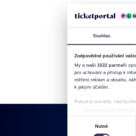
Souhlas
Zodpovědné používání vaši
My a
naši 1022 partneři
zpra
pro uchování a přístup k in
měření reklam a obsahu, náh
k jakým účelům.
Pokud to povolíte, rádi bych
Shromažďovali informace
Identifikovali vaše zaříz
Výběr
Zjistěte více o tom, jak zpr
Nutné
souhlasu
můžete kdykoliv změnit nebo 