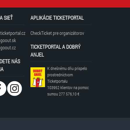
A SIEŤ
APLIKÁCIE TICKETPORTAL
icketportal.cz
CheckTicket pre organizátorov
goout.sk
TICKETPORTAL A DOBRÝ
goout.cz
ANJEL
DETE NÁS
NA
K dnešnému dňu prispelo
prostredníctvom
Ticketportalu
103952 klientov
na pomoc
sumou
277 576,10 €