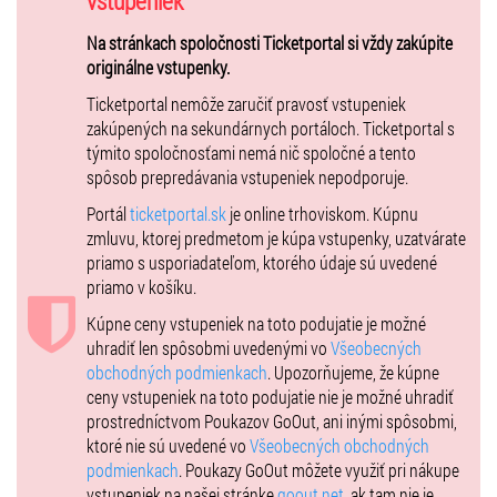
vstupeniek
Na stránkach spoločnosti Ticketportal si vždy zakúpite
MUSICA AETERNA
originálne vstupenky.
dirigent a umelecký vedúci Peter Zajíček
Ticketportal nemôže zaručiť pravosť vstupeniek
Arsenia: Lenka Máčiková, soprán
zakúpených na sekundárnych portáloch. Ticketportal s
Giambarone: Matúš Šimko, tenor
týmito spoločnosťami nemá nič spoločné a tento
Don Trastullo: Martin Babjak, barytón
spôsob prepredávania vstupeniek nepodporuje.
Slúžka, nemá postava: Renáta Ptačin
Portál
ticketportal.sk
je online trhoviskom. Kúpnu
zmluvu, ktorej predmetom je kúpa vstupenky, uzatvárate
réžia: Mariana Luteránová
priamo s usporiadateľom, ktorého údaje sú uvedené
scéna a kostýmy: Eva Kudláčová Rácová
priamo v košíku.
pohybová spolupráca: Renáta Ptačin
Kúpne ceny vstupeniek na toto podujatie je možné
Technické zabezpečenie: Vladimír Slaninka
uhradiť len spôsobmi uvedenými vo
Všeobecných
obchodných podmienkach
. Upozorňujeme, že kúpne
ceny vstupeniek na toto podujatie nie je možné uhradiť
Obsadenie orchestra:
prostredníctvom Poukazov GoOut, ani inými spôsobmi,
flauta:
Martina Mestická
ktoré nie sú uvedené vo
Všeobecných obchodných
1. roh:
Juraj Ofúkaný
podmienkach
. Poukazy GoOut môžete využiť pri nákupe
2 roh:
Tomáš Horkavý
vstupeniek na našej stránke
goout.net
, ak tam nie je