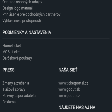
Ochrana osobných údajov
Design logo manuál
Prihlásenie pre obchodných partnerov
Vyhlásenie o prístupnosti
PODMIENKY A NASTAVENIA
HomeTicket
MOBILticket
Darčekové poukazy
PRESS
NAŠA SIEŤ
Zmeny a zrušenia
www.ticketportal.cz
Tlačové správy
www.goout.sk
Pokyny usporiadateľa
www.goout.cz
Reklama
NÁJDETE NÁS AJ NA