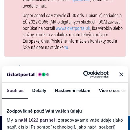
1. husle:
Peter Zajíček, Adam Szendrei, Michal Klas
uvedené inak.
2. husle:
Gabriel Szathmáry, Peter Zelenka
Usporiadateľ sa v zmysle čl. 30 ods. 1 písm. e) nariadenia
viola:
Ján Gréner
EÚ 2022/2065 (Akt o digitálnych službách, DSA) zaviazal
violončelo:
Michaela Čibová
ponúkať na portáli
www.ticketportal.sk
, iba výrobky alebo
violone:
Kristína Uhlíková
služby, ktoré sú v súlade s uplatniteľným právom
čembalo:
Peter Guľas
Európskej únie. Príslušné informácie a kontakty podľa
chitarrone a baroková gitara:
Jakub Mitrík
DSA nájdete na stránke
tu
.
Vstupenky:
www.ticketportal.sk
alebo hodinu pred vystúpením,
pokiaľ nebude vypredané.
GALÉRIA
Podujatie z verejných zdrojov podporil Fond na podporu umenia,
hlavný partner, Bratislavský samosprávny kraj a Nadácia mesta
Bratislavy.
Souhlas
Detaily
Nastavení reklam
Více o cookies
Zodpovědné používání vašich údajů
My a
naši 1022 partneři
zpracováváme vaše údaje (jako
např. číslo IP) pomocí technologií, jako např. souborů