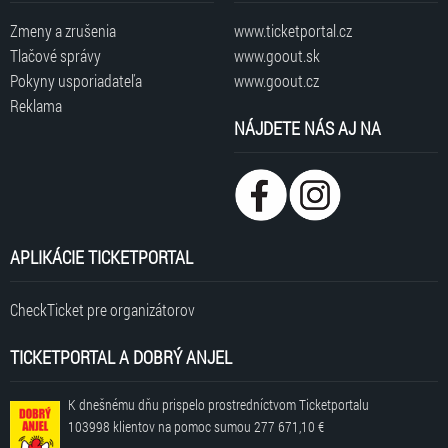
Zmeny a zrušenia
www.ticketportal.cz
Tlačové správy
www.goout.sk
Pokyny usporiadateľa
www.goout.cz
Reklama
NÁJDETE NÁS AJ NA
APLIKÁCIE TICKETPORTAL
CheckTicket pre organizátorov
TICKETPORTAL A DOBRÝ ANJEL
K dnešnému dňu prispelo prostredníctvom Ticketportalu
103998 klientov
na pomoc sumou
277 671,10 €