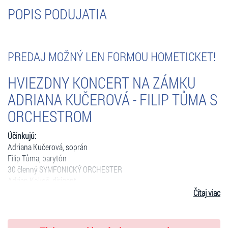
POPIS PODUJATIA
PREDAJ MOŽNÝ LEN FORMOU HOMETICKET!
HVIEZDNY KONCERT NA ZÁMKU
ADRIANA KUČEROVÁ - FILIP TŮMA S
ORCHESTROM
Účinkujú:
Adriana Kučerová, soprán
Filip Tůma, barytón
30 členný SYMFONICKÝ ORCHESTER
Adrian Kokoš, dirigent
Čítaj viac
Na historickom nádvorí zámku Šimák vystúpi slovenská operná diva
Adriana Kučerová, ktorej vokálne umenie je celosvetové!