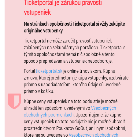
Ticketportal je zárukou pravosti
Svetová operná diva Adriana Kučerová spievala napr. v milánskej La
Scale, Viedenskej štátnej opere, opera v Tel Avive, The Dallas opera,
vstupeniek
Staatsoper Berlin, Opéra National de Paris, Houston Grand Opera,
hosťovala na najprestížnejších operných festivaloch ako sú
Na stránkach spoločnosti Ticketportal si vždy zakúpite
Glyndebourne Festival v Anglicku, BBC PROMS v Londýne, Salzburger
originálne vstupenky.
Festspiele, Pražské jaro, BHS, jej speváckymi partnermi boli
Ticketportal nemôže zaručiť pravosť vstupeniek
svetoznámi operní speváci ako Juan Diego Flórez, či náš slovenský
zakúpených na sekundárnych portáloch. Ticketportal s
tenorista Pavol Bršlík. Spievala pod taktovkou tých najväčších
týmito spoločnosťami nemá nič spoločné a tento
svetových dirigentov - R. Muttiho, D. Barenboima, J. Bělohlávka, N.
spôsob prepredávania vstupeniek nepodporuje.
Harnocourta, K. Nagana, G. Dudamela a mnohých ďalších.
Portál
ticketportal.sk
je online trhoviskom. Kúpnu
zmluvu, ktorej predmetom je kúpa vstupenky, uzatvárate
Je pokračovateľkou slávnej tradície slovenských sopranistiek ako
priamo s usporiadateľom, ktorého údaje sú uvedené
Lucia Popp, Edita Gruberová alebo Ľubica Vargicová a v súčasnosti
priamo v košíku.
patrí k absolútnej slovenskej opernej špičke. Často hosťuje v
prestížnych operných domoch ako napríklad Teatro alla Scala v
Kúpne ceny vstupeniek na toto podujatie je možné
Miláne, Bavorská štátna opera v Mníchove, Berlínska štátna opera,
uhradiť len spôsobmi uvedenými vo
Všeobecných
Štátna opera vo Viedni, parížska Opera de Bastille, Theater an der
obchodných podmienkach
. Upozorňujeme, že kúpne
Wien, Houston Grand Opera, Dallas Opera, či Teatro Colon v Buenos
ceny vstupeniek na toto podujatie nie je možné uhradiť
Aires a je hosťujúcou sólistkou aj Slovenského národného divadla.
prostredníctvom Poukazov GoOut, ani inými spôsobmi,
Vystúpila tiež v rámci festivalov Glyndebourne Festival & Touring
ktoré nie sú uvedené vo
Všeobecných obchodných