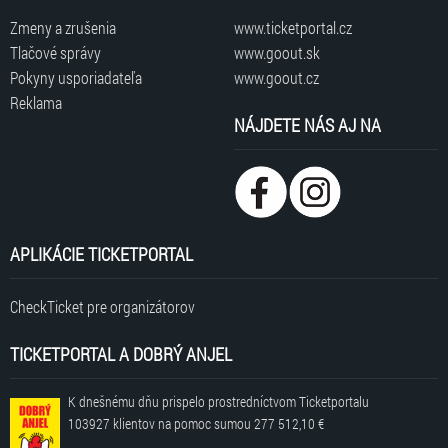
Zmeny a zrušenia
www.ticketportal.cz
Tlačové správy
www.goout.sk
Pokyny usporiadateľa
www.goout.cz
Reklama
NÁJDETE NÁS AJ NA
APLIKÁCIE TICKETPORTAL
CheckTicket pre organizátorov
TICKETPORTAL A DOBRÝ ANJEL
K dnešnému dňu prispelo prostredníctvom Ticketportalu
103927 klientov
na pomoc sumou
277 512,10 €