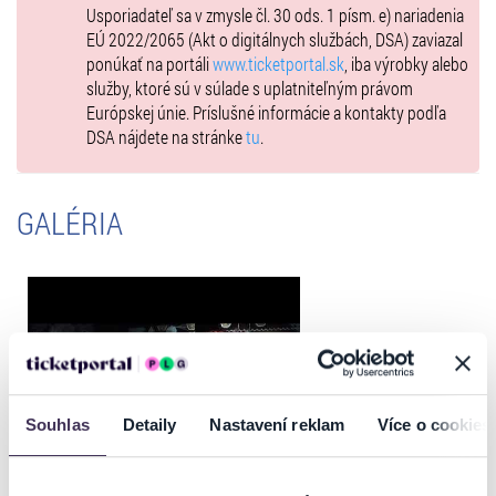
Usporiadateľ sa v zmysle čl. 30 ods. 1 písm. e) nariadenia
EÚ 2022/2065 (Akt o digitálnych službách, DSA) zaviazal
ponúkať na portáli
www.ticketportal.sk
, iba výrobky alebo
služby, ktoré sú v súlade s uplatniteľným právom
Európskej únie. Príslušné informácie a kontakty podľa
DSA nájdete na stránke
tu
.
GALÉRIA
Souhlas
Detaily
Nastavení reklam
Více o cookies