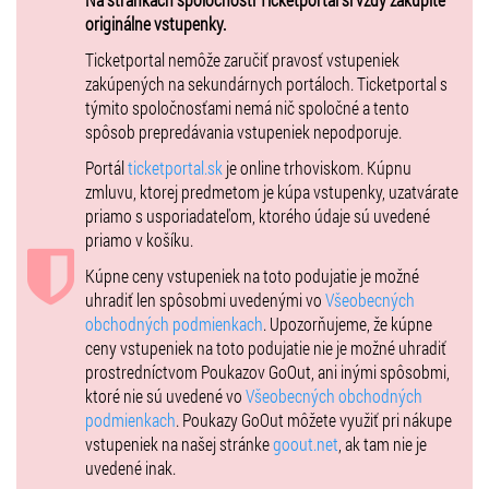
zrkadlo, perníky
originálne vstupenky.
účinkujú:
Alica Bukovčanová, Somon Fico
Ticketportal nemôže zaručiť pravosť vstupeniek
scenár:
Magdaléna Glasnerová,
dramaturgia:
Alžbeta Skalová,
texty
zakúpených na sekundárnych portáloch. Ticketportal s
piesní
: Dušan Brindza,
hudba:
Mikuláš Škuta,
scéna a animácie:
Peter
týmito spoločnosťami nemá nič spoločné a tento
Skala,
bábky a kostýmy
: Lucia Lasičková,
hudobná
spolupráca:
Pavol
spôsob prepredávania vstupeniek nepodporuje.
Klimašovský,
programovanie:
Boris Vitázek,
zvuková réžia:
Ján
Portál
ticketportal.sk
je online trhoviskom. Kúpnu
Machút, Rastislav Martinický,
technická spolupráca:
Jakub Martinický
zmluvu, ktorej predmetom je kúpa vstupenky, uzatvárate
réžia:
Michal Jurík
priamo s usporiadateľom, ktorého údaje sú uvedené
priamo v košíku.
producent:
A.L.I. Production s.r.o.
Kúpne ceny vstupeniek na toto podujatie je možné
dĺžka predstavenia:
55 min.
uhradiť len spôsobmi uvedenými vo
Všeobecných
Jedinečný zážitok pre deti aj dospelých
.
obchodných podmienkach
. Upozorňujeme, že kúpne
ceny vstupeniek na toto podujatie nie je možné uhradiť
Vhodné pre deti od 3 rokov
prostredníctvom Poukazov GoOut, ani inými spôsobmi,
ktoré nie sú uvedené vo
Všeobecných obchodných
podmienkach
. Poukazy GoOut môžete využiť pri nákupe
vstupeniek na našej stránke
goout.net
, ak tam nie je
uvedené inak.