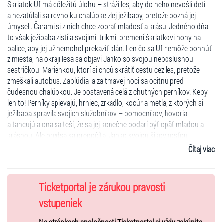
Škriatok Uf má dôležitú úlohu – stráži les, aby do neho nevošli deti
a nezatúlali sa rovno ku chalúpke zlej ježibaby, pretože pozná jej
úmysel . Čarami si z nich chce zobrať mladosť a krásu. Jedného dňa
to však ježibaba zistí a svojimi trikmi premení škriatkovi nohy na
palice, aby jej už nemohol prekaziť plán. Len čo sa Uf nemôže pohnúť
z miesta, na okraji lesa sa objaví Janko so svojou neposlušnou
sestričkou Marienkou, ktorí si chcú skrátiť cestu cez les, pretože
zmeškali autobus. Zablúdia a za tmavej noci sa ocitnú pred
čudesnou chalúpkou. Je postavená celá z chutných perníkov. Keby
len to! Perníky spievajú, hrniec, zrkadlo, kocúr a metla, z ktorých si
ježibaba spravila svojich služobníkov – pomocníkov, hovoria
a tancujú a ona sa teší, že sa jej konečne podarí býť opäť mladou a
krásnou. Ale predsa sa prepočíta. Janko svojou šikovnosťou
a odvahou s pomocou detí a škriatka Ufa jej prekazí plány, zlo
Čítaj viac
potrestá a všetkých zo zakliatia vyslobodí.
Divadelné predstavenie je kombináciou činoherného a bábkového
divadla, interaktívnych filmových animácií, počítačovej grafiky,
Ticketportal je zárukou pravosti
videoprojekcií scén, hudby, krásnych pesničiek a zvukových efektov.
vstupeniek
postavy:
Janko, Marienka, škriatok Uf, ježibaba, kocúr, metla, hrniec,
Na stránkach spoločnosti Ticketportal si vždy zakúpite