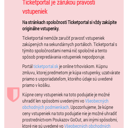
narodeninový balíček Petr Spálený 80.
Ticketportal je zárukou pravosti
vstupeniek
Na stránkach spoločnosti Ticketportal si vždy zakúpite
originálne vstupenky.
Ticketportal nemôže zaručiť pravosť vstupeniek
zakúpených na sekundárnych portáloch. Ticketportal s
týmito spoločnosťami nemá nič spoločné a tento
spôsob prepredávania vstupeniek nepodporuje.
Portál
ticketportal.sk
je online trhoviskom. Kúpnu
zmluvu, ktorej predmetom je kúpa vstupenky, uzatvárate
priamo s usporiadateľom, ktorého údaje sú uvedené
priamo v košíku.
Kúpne ceny vstupeniek na toto podujatie je možné
uhradiť len spôsobmi uvedenými vo
Všeobecných
obchodných podmienkach
. Upozorňujeme, že kúpne
ceny vstupeniek na toto podujatie nie je možné uhradiť
prostredníctvom Poukazov GoOut, ani inými spôsobmi,
ktoré nie sú uvedené vo
Všeobecných obchodných