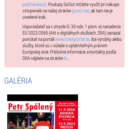
podmienkach
. Poukazy GoOut môžete využiť pri nákupe
vstupeniek na našej stránke
goout.net
, ak tam nie je
uvedené inak.
Usporiadateľ sa v zmysle čl. 30 ods. 1 písm. e) nariadenia
EÚ 2022/2065 (Akt o digitálnych službách, DSA) zaviazal
ponúkať na portáli
www.ticketportal.sk
, iba výrobky alebo
služby, ktoré sú v súlade s uplatniteľným právom
Európskej únie. Príslušné informácie a kontakty podľa
DSA nájdete na stránke
tu
.
GALÉRIA