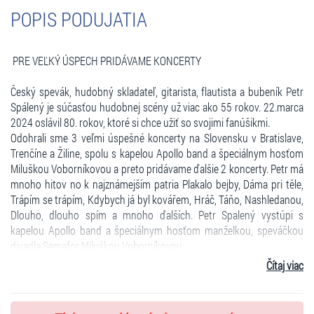
POPIS PODUJATIA
PRE VEĽKÝ ÚSPECH PRIDÁVAME KONCERTY
Český spevák, hudobný skladateľ, gitarista, flautista a bubeník Petr
Spálený je súčasťou hudobnej scény už viac ako 55 rokov. 22.marca
2024 oslávil 80. rokov, ktoré si chce užiť so svojimi fanúšikmi.
Odohrali sme 3 veľmi úspešné koncerty na Slovensku v Bratislave,
Trenčíne a Žiline, spolu s kapelou Apollo band a špeciálnym hosťom
Miluškou Voborníkovou a preto pridávame ďalšie 2 koncerty. Petr má
mnoho hitov no k najznámejším patria Plakalo bejby, Dáma pri těle,
Trápím se trápím, Kdybych já byl kovářem, Hráč, Táňo, Nashledanou,
Dlouho, dlouho spím a mnoho ďalších. Petr Spalený vystúpi s
kapelou Apollo band a špeciálnym hosťom manželkou, speváčkou
divadla Semafor Miluškou Voborníkovou.
Príďte si zaspomínať spolu s nimi. Tešíme sa na vás.
Čítaj viac
Open door V.I.P. 18:00 hod. kďé V.I.P. lístok dostane po príchode