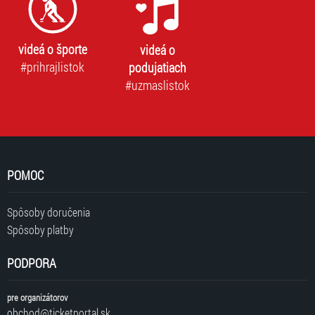
videá o športe
videá o
#prihrajlistok
podujatiach
#uzmaslistok
POMOC
Spôsoby doručenia
Spôsoby platby
PODPORA
pre organizátorov
obchod@ticketportal.sk