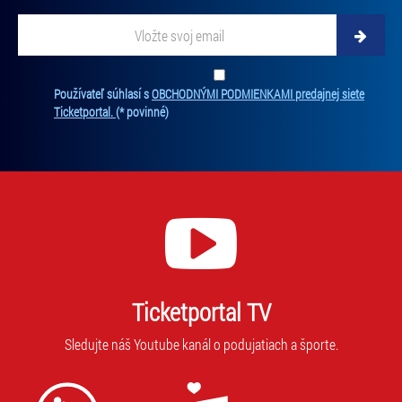
Vložte svoj email
Zadajte svoju e-mailovú adresu, na ktorú vám budeme zasielať novinky.
Ten
Používateľ súhlasí s
OBCHODNÝMI PODMIENKAMI predajnej siete
Ticketportal.
(* povinné)
Ticketportal TV
Sledujte náš Youtube kanál o podujatiach a športe.