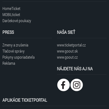
HomeTicket
MOBILticket
Darčekové poukazy
PRESS
NAŠA SIEŤ
Zmeny a zrušenia
www.ticketportal.cz
Tlačové správy
www.goout.sk
Pokyny usporiadateľa
www.goout.cz
Reklama
NÁJDETE NÁS AJ NA
APLIKÁCIE TICKETPORTAL