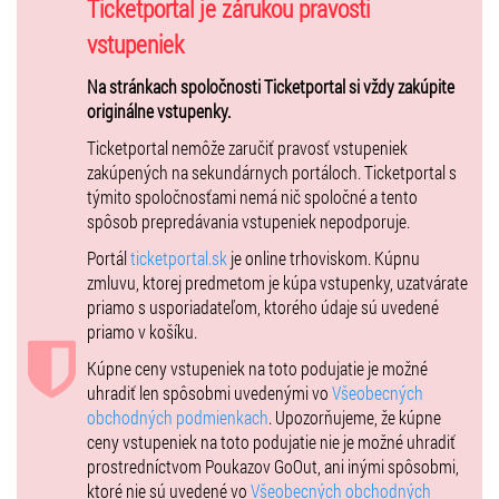
Ticketportal je zárukou pravosti
môžete prezrieť kabínu nášho národného tímu, podať si ruku
s trénerom Vladimírom Országhom, ťuknúť si s hráčmi pred
vstupeniek
nástupom na ľad a vychutnať si duel z VIP priestorov zimného
Na stránkach spoločnosti Ticketportal si vždy zakúpite
štadióna!
originálne vstupenky.
Zlatý Bažant Tour zahŕňa:•
Ticketportal nemôže zaručiť pravosť vstupeniek
• komentovaná prehliadka z priestorov, v ktorých sa reprezentanti
zakúpených na sekundárnych portáloch. Ticketportal s
pripravujú na zápas
týmito spoločnosťami nemá nič spoločné a tento
• prehliadku šatne a sprievodných priestorov
spôsob prepredávania vstupeniek nepodporuje.
• prehliadku pripravenej striedačky na zápas
• stretnutie s trénerom Vladimírom Országhom v predzápasovej
Portál
ticketportal.sk
je online trhoviskom. Kúpnu
atmosfére
zmluvu, ktorej predmetom je kúpa vstupenky, uzatvárate
• slovenský dres podpísaný aktuálnym reprezentačným výberom
priamo s usporiadateľom, ktorého údaje sú uvedené
• možnosť „ťuknúť“ si s hráčmi pred nástupom na ľad
priamo v košíku.
• VIP vstupenku na zápas s neobmedzenou konzumáciou
Kúpne ceny vstupeniek na toto podujatie je možné
a výnimočnou príležitosťou pohybovať sa medzi slovenskými
uhradiť len spôsobmi uvedenými vo
Všeobecných
hokejovými osobnosťami
obchodných podmienkach
. Upozorňujeme, že kúpne
• sledovanie duelu v rámci VIP tribúny
ceny vstupeniek na toto podujatie nie je možné uhradiť
• darček od nášho partnera Heineken Slovensko
prostredníctvom Poukazov GoOut, ani inými spôsobmi,
• spomienkové fotografie
ktoré nie sú uvedené vo
Všeobecných obchodných