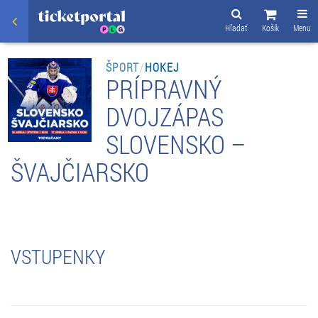
Hľadať
Košík
Menu
ŠPORT
/
HOKEJ
PRÍPRAVNÝ
DVOJZÁPAS
SLOVENSKO –
ŠVAJČIARSKO
VSTUPENKY