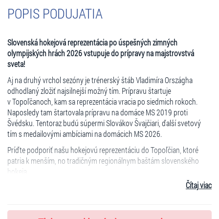
POPIS PODUJATIA
Slovenská hokejová reprezentácia po úspešných zimných
olympijských hrách 2026 vstupuje do prípravy na majstrovstvá
sveta!
Aj na druhý vrchol sezóny je trénerský štáb Vladimíra Országha
odhodlaný zložiť najsilnejší možný tím. Prípravu štartuje
v Topoľčanoch, kam sa reprezentácia vracia po siedmich rokoch.
Naposledy tam štartovala prípravu na domáce MS 2019 proti
Švédsku. Tentoraz budú súpermi Slovákov Švajčiari, ďalší svetový
tím s medailovými ambíciami na domácich MS 2026.
Príďte podporiť našu hokejovú reprezentáciu do Topoľčian, ktoré
patria k menším, no tradičným regionálnym baštám slovenského
hokeja.
Čítaj viac
Doprajte exkluzívny zážitok
Aj v Topoľčanoch máme pre vás pripravenú exkluzívnu možnosť
vstupenky Zlatý Bažant Tour. Pred začiatkom hokejového zápasu si