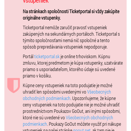
vstupeniek
metalových šialencov, pretože 5 kamiónov plných zvukovej a
Na stránkach spoločnosti Ticketportal si vždy zakúpite
svetelnej techniky a rekvizít už pomaly vyráža smerom k vám!
originálne vstupenky.
Ticketportal nemôže zaručiť pravosť vstupeniek
Berte prosím na vedomie, že koncert bude na sedení. Hoci
zakúpených na sekundárnych portáloch. Ticketportal s
nemôžeme zodpovedať za správanie návštevníkov, zdvorilo vás
týmito spoločnosťami nemá nič spoločné a tento
žiadame, aby ste toto rešpektovali a nebránili ostatným vo výhľade.
spôsob prepredávania vstupeniek nepodporuje.
Portál
ticketportal.sk
je online trhoviskom. Kúpnu
zmluvu, ktorej predmetom je kúpa vstupenky, uzatvárate
priamo s usporiadateľom, ktorého údaje sú uvedené
priamo v košíku.
Kúpne ceny vstupeniek na toto podujatie je možné
uhradiť len spôsobmi uvedenými vo
Všeobecných
obchodných podmienkach
. Upozorňujeme, že kúpne
ceny vstupeniek na toto podujatie nie je možné uhradiť
prostredníctvom Poukazov GoOut, ani inými spôsobmi,
ktoré nie sú uvedené vo
Všeobecných obchodných
podmienkach
. Poukazy GoOut môžete využiť pri nákupe
vstupeniek na našej stránke
goout.net
, ak tam nie je