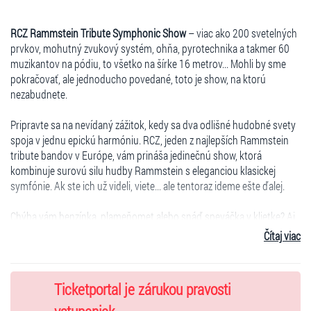
RCZ Rammstein Tribute Symphonic Show
– viac ako 200 svetelných
prvkov, mohutný zvukový systém, ohňa, pyrotechnika a takmer 60
muzikantov na pódiu, to všetko na šírke 16 metrov... Mohli by sme
pokračovať, ale jednoducho povedané, toto je show, na ktorú
nezabudnete.
Pripravte sa na nevídaný zážitok, kedy sa dva odlišné hudobné svety
spoja v jednu epickú harmóniu. RCZ, jeden z najlepších Rammstein
tribute bandov v Európe, vám prináša jedinečnú show, ktorá
kombinuje surovú silu hudby Rammstein s eleganciou klasickej
symfónie. Ak ste ich už videli, viete... ale tentoraz ideme ešte ďalej.
Chýba vám benzínka, plameňomet alebo snáď speváčka v klietke? Aj
to máme! Proste show, ktorá obsahuje všetko, čo k tomu patrí.
Čítaj viac
Samozrejme sme to postavili na najväčších hitoch Rammstein, ale v
novom kabáte, obohatenom o bohatý, živý zvuk orchestra. Mein Herz
brennt, Ohne Dich, Du Hast? To tiež zaznie!
Ticketportal je zárukou pravosti
Toto je povinná udalosť pre všetkých pravoverných fanúšikov týchto