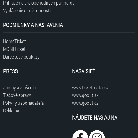
Prihlásenie pre obchodných partnerov
Vyhlásenie o prístupnosti
PODMIENKY A NASTAVENIA
HomeTicket
MOBILticket
Darčekové poukazy
PRESS
NAŠA SIEŤ
Zmeny a zrušenia
www.ticketportal.cz
Tlačové správy
www.goout.sk
Pokyny usporiadateľa
www.goout.cz
Reklama
NÁJDETE NÁS AJ NA