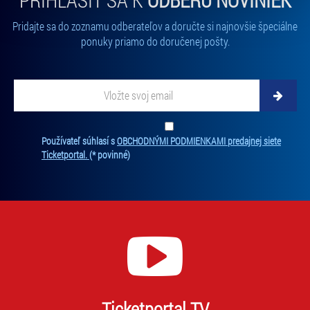
volbu můžete kdykoliv změnit v zápatí stránky v záložce
Pridajte sa do zoznamu odberateľov a doručte si najnovšie špeciálne
„Cookies a jejich nastavení“.
ponuky priamo do doručenej pošty.
Vložte svoj email
Zadajte svoju e-mailovú adresu, na ktorú vám budeme zasielať novinky.
Ten
Používateľ súhlasí s
OBCHODNÝMI PODMIENKAMI predajnej siete
Ticketportal.
(* povinné)
Ticketportal TV