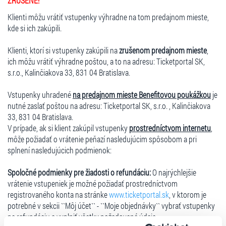
ZRUŠENÉ!
Klienti môžu vrátiť vstupenky výhradne na tom predajnom mieste,
kde si ich zakúpili.
Klienti, ktorí si vstupenky zakúpili na
zrušenom predajnom mieste
,
ich môžu vrátiť výhradne poštou, a to na adresu: Ticketportal SK,
s.r.o., Kalinčiakova 33, 831 04 Bratislava.
Vstupenky uhradené
na predajnom mieste Benefitovou poukážkou
je
nutné zaslať poštou na adresu: Ticketportal SK, s.r.o. , Kalinčiakova
33, 831 04 Bratislava.
V prípade, ak si klient zakúpil vstupenky
prostredníctvom internetu
,
môže požiadať o vrátenie peňazí nasledujúcim spôsobom a pri
splnení nasledujúcich podmienok:
Spoločné podmienky pre žiadosti o refundáciu:
O najrýchlejšie
vrátenie vstupeniek je možné požiadať prostredníctvom
registrovaného konta na stránke
www.ticketportal.sk
, v ktorom je
potrebné v sekcii ``Môj účet`` - ``Moje objednávky`` vybrať vstupenky
na refundáciu a vyplniť všetky požadované údaje.