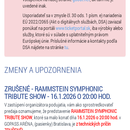
uvedené inak.
Usporiadateľ sa v zmysle čl. 30 ods. 1 písm. e) nariadenia
EÚ 2022/2065 (Akt o digitálnych službách, DSA) zaviazal
ponúkať na portáli
www.ticketportal.sk
, iba výrobky alebo
služby, ktoré sú v súlade s uplatniteľným právom
Európskej únie. Príslušné informácie a kontakty podľa
DSA nájdete na stránke
tu
.
ZMENY A UPOZORNENIA
ZRUŠENÉ - RAMMSTEIN SYMPHONIC
TRIBUTE SHOW - 16.1.2026 O 20:00 HOD.
V zastúpení organizátora podujatia, vám ako sprostredkovateľ
predaja oznamujeme, že predstavenie
RAMMSTEIN SYMPHONIC
TRIBUTE SHOW
, ktoré sa malo konať dňa
16.1.2026 o 20:00 hod.
v
GOPASS ARÉNA, (pasienky) Bratislava, je
z technických príčin