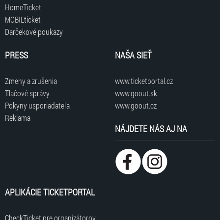
HomeTicket
MOBILticket
Darčekové poukazy
PRESS
NAŠA SIEŤ
Zmeny a zrušenia
www.ticketportal.cz
Tlačové správy
www.goout.sk
Pokyny usporiadateľa
www.goout.cz
Reklama
NÁJDETE NÁS AJ NA
APLIKÁCIE TICKETPORTAL
CheckTicket pre organizátorov