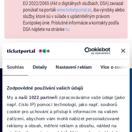
EÚ 2022/2065 (Akt o digitálnych službách, DSA) zaviazal
--
ponúkať na portáli
www.ticketportal.sk
, iba výrobky alebo
služby, ktoré sú v súlade s uplatniteľným právom
Európskej únie. Príslušné informácie a kontakty podľa
DSA nájdete na stránke
tu
.
Souhlas
Detaily
Nastavení reklam
Více o cookies
Zodpovědné používání vašich údajů
PRIHLÁSIŤ SA K
ODBERU NOVINIEK
My a
naši 1022 partneři
zpracováváme vaše údaje (jako
např. číslo IP) pomocí technologií, jako např. souborů
Pridajte sa do zoznamu odberateľov a doručte si najnovšie špeciálne
cookie pro uchování a přístup k informacím na vašem
ponuky priamo do doručenej pošty.
zařízení, abychom vám mohli nabízet personalizované
reklamy a obsah, měření reklam a obsahu, náhled na