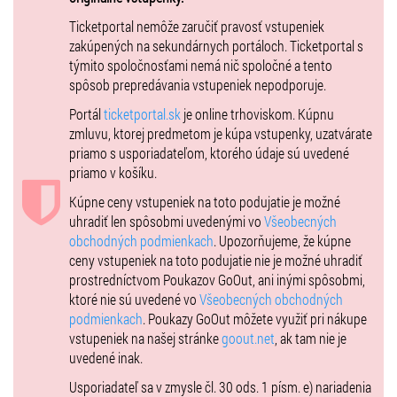
príprave nič nepodcenil a urobí všetko pre to, aby sa pred vlastnými
Ticketportal nemôže zaručiť pravosť vstupeniek
divákmi vrátil na víťaznú vlnu.
zakúpených na sekundárnych portáloch. Ticketportal s
týmito spoločnosťami nemá nič spoločné a tento
Fantastickým knokautom na RFA 12 sa zaskvela nádej slovenského
spôsob prepredávania vstupeniek nepodporuje.
MMA Dávid Šajben. Po výstavnom finishi Arnolda Nagya sa majster
Slovenska v Muay Thai o niečo podobné pokúsi aj tentokrát.
Portál
ticketportal.sk
je online trhoviskom. Kúpnu
zmluvu, ktorej predmetom je kúpa vstupenky, uzatvárate
Budú napokon slovenskí bojovníci úspešní alebo si ich súperi pre
priamo s usporiadateľom, ktorého údaje sú uvedené
nich pripravia nepríjemné prekvapenie? Nenechaj si ujsť skvelý
priamo v košíku.
zážitok a buď súčasťou RFA 15!
Kúpne ceny vstupeniek na toto podujatie je možné
18.20 – brány sa otvárajú o 17:30
uhradiť len spôsobmi uvedenými vo
Všeobecných
VIP stôl:
obchodných podmienkach
. Upozorňujeme, že kúpne
Táto možnosť obsahuje:
ceny vstupeniek na toto podujatie nie je možné uhradiť
⁃ VIP vstupenku pre 6 osôb (aj vstup cez VIP vchod) - možnosť
prostredníctvom Poukazov GoOut, ani inými spôsobmi,
zakúpiť len celý stôl!
ktoré nie sú uvedené vo
Všeobecných obchodných
⁃ VIP catering (pivo, víno, nealko, studený a teplý bufet)
podmienkach
. Poukazy GoOut môžete využiť pri nákupe
⁃ Vstup do VIP zóny
vstupeniek na našej stránke
goout.net
, ak tam nie je
⁃ Ten najlepší výhľad na klietku
uvedené inak.
⁃ Byť v tesnej blízkosti nastupujúcich zápasníkov
Usporiadateľ sa v zmysle čl. 30 ods. 1 písm. e) nariadenia
⁃ Osobne stretnúť svojich obľúbených zápasník