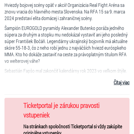
Hviezdy bojovej scény opäť v akcii! Organizácia Real Fight Aréna sa
znovu vracia do hlavného mesta Slovenska. Na RFA 15 sa 9. marca
2024 predstaví elita domácej i zahraničnej scény.
Šampión EUROGOLD pyramídy Alexander Butenko poráža jedného
súpera za druhým a stopku mu nedokázal vystaviť ani jeho posledný
súper František Bočáň. Legendárny ukrajinský bojovník má aktuálne
skóre 55-18-3, čo z neho robí jednu z najväčších hviezd euróspkeho
MMA. Kto ho dokáže zastaviť na ceste za právoplatným titulom RFA
vo welterovej váhe?
Sebastián Fapšo mal zakončiť kalendárny rok 2023 vo veľkom štýle.
Odveta legendárneho zápasu s Matějom Kozubovským sa ale musela
Čítaj viac
odložiť, keďže Fapšo bol nútený odstúpiť. Nahecovaný
považskobystrický Tank je späť v príprave a odhodlaný vydlaždiť si
cestu k šampiónovi Lutterbachovi. Aby sa však k nemu prepracoval,
musí na RFA 15 bezpodmienečne zvíťaziť.
Ticketportal je zárukou pravosti
Jeden z najlepších slovenských wrestlerov Jozef Jaloviar stál
vstupeniek
naposledy v klietke RFA v decembri 2022. Po výstavnej submisii za
Na stránkach spoločnosti Ticketportal si vždy zakúpite
35 sekúnd v Prievidzi sa o niečo podobné pokúsi aj na jeho domácej
originálne vstupenky.
pôde v Bratislave. Reprezentant Octagon Fighting Academy v