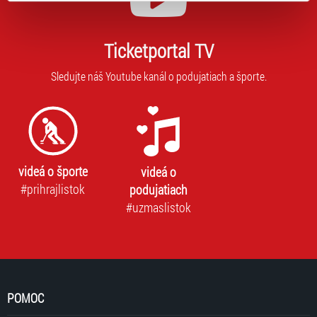
typy cookies používáme, naleznete níže. Možnosti
zpracování upravíte zaškrtnutím příslušné varianty. Svoji
volbu můžete kdykoliv změnit v zápatí stránky v záložce
Ticketportal TV
„Cookies a jejich nastavení“.
Sledujte náš Youtube kanál o podujatiach a športe.
videá o športe
videá o
#prihrajlistok
podujatiach
#uzmaslistok
POMOC