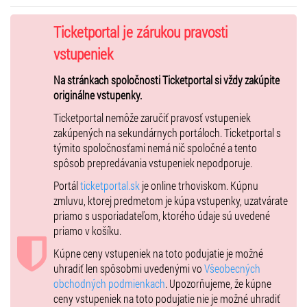
Richard Bona - bass/vocal
Ticketportal je zárukou pravosti
Ciro Manna - guitar
vstupeniek
Michael Leqoc - keyboards
Na stránkach spoločnosti Ticketportal si vždy zakúpite
Nicolas Viccaro - drums
originálne vstupenky.
Alexandre Herichon - trumpet
Ticketportal nemôže zaručiť pravosť vstupeniek
zakúpených na sekundárnych portáloch. Ticketportal s
týmito spoločnosťami nemá nič spoločné a tento
🏆 HLAVNÉ HUDOBNÉ CENY
spôsob prepredávania vstupeniek nepodporuje.
RICHARDA BONA
Portál
ticketportal.sk
je online trhoviskom. Kúpnu
zmluvu, ktorej predmetom je kúpa vstupenky, uzatvárate
Grammy Award (2002)
priamo s usporiadateľom, ktorého údaje sú uvedené
Ocenený za album
“Speaking of Now”
(spolupráca s Pat Metheny
priamo v košíku.
Group) v kategórii
Best Contemporary Jazz Album
Kúpne ceny vstupeniek na toto podujatie je možné
Grammyové nominácie
uhradiť len spôsobmi uvedenými vo
Všeobecných
2002
:
Best Pop Instrumental Performance
(„As It Is“)
obchodných podmienkach
. Upozorňujeme, že kúpne
2006
:
Best Contemporary World Music Album
za album
Tiki
ceny vstupeniek na toto podujatie nie je možné uhradiť
Victoires du Jazz (2004)
– výhra v kategórii
Best International Artist