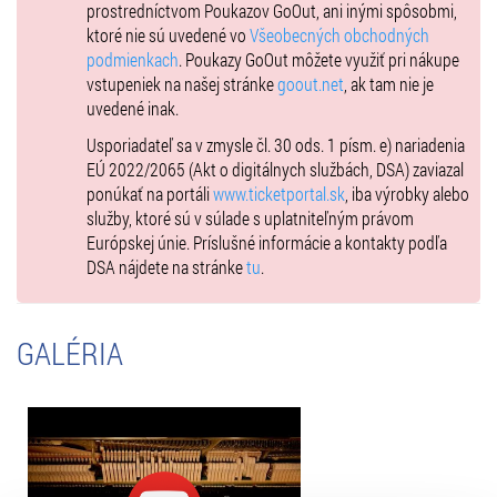
prostredníctvom Poukazov GoOut, ani inými spôsobmi,
vo Francúzsku
ktoré nie sú uvedené vo
Všeobecných obchodných
Antonio Carlos Jobim Award (2010)
– od Montrealského
podmienkach
. Poukazy GoOut môžete využiť pri nákupe
medzinárodného jazzového festivalu, za prínos k svetovej hudbe
vstupeniek na našej stránke
goout.net
, ak tam nie je
SACEM Grand Prix du Jazz (2012)
– hlavná jazzová cena francúzskej
uvedené inak.
autorskej spoločnosti SACEM
Golden Melody Award (2017)
– ocenenie v Číne v kategórii
Best
Usporiadateľ sa v zmysle čl. 30 ods. 1 písm. e) nariadenia
Instrumental Recording Album
za album
Sedar
EÚ 2022/2065 (Akt o digitálnych službách, DSA) zaviazal
Zlatý album „Bonafied“ (2013, Poľsko)
– dosiahol zlatú certifikáciu za
ponúkať na portáli
www.ticketportal.sk
, iba výrobky alebo
predajnosti v Poľsku
služby, ktoré sú v súlade s uplatniteľným právom
Európskej únie. Príslušné informácie a kontakty podľa
DSA nájdete na stránke
tu
.
EXTERIÉR - zámocké nádvorie
Koncert sa uskutoční na historickom nádvorí zámku z 13.storočia v
Pezinku a naše zámocké brány na koncert sa otvárajú 18:30hod.
GALÉRIA
Začiatok: 20:00 hod.
Miesto: Nádvorie pod holým nebom, Šimák Zámok Pezinok
Info: +421 33 79 89 000 /
hotel@zamokpezinok.sk
www.zamokpezinok.sk