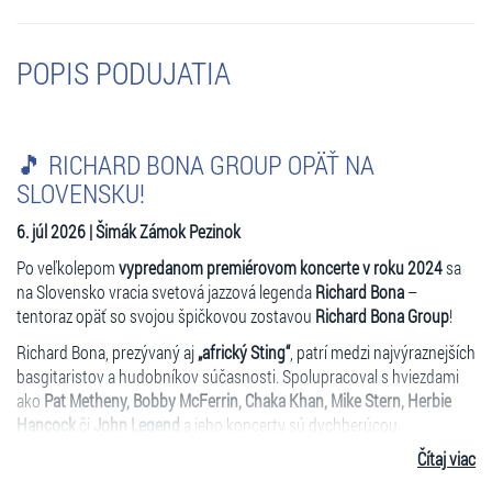
POPIS PODUJATIA
🎵 RICHARD BONA GROUP OPÄŤ NA
SLOVENSKU!
6. júl 2026 | Šimák Zámok Pezinok
Po veľkolepom
vypredanom premiérovom koncerte v roku 2024
sa
na Slovensko vracia svetová jazzová legenda
Richard Bona
–
tentoraz opäť so svojou špičkovou zostavou
Richard Bona Group
!
Richard Bona, prezývaný aj
„africký Sting“
, patrí medzi najvýraznejších
basgitaristov a hudobníkov súčasnosti. Spolupracoval s hviezdami
ako
Pat Metheny, Bobby McFerrin, Chaka Khan, Mike Stern, Herbie
Hancock
či
John Legend
a jeho koncerty sú dychberúcou
kombináciou jazzu, afrických rytmov, world music a virtuóznej hry.
Čítaj viac
Hviezdna zostava :