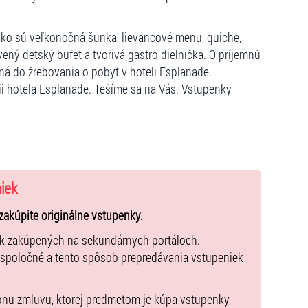
 ako sú veľkonočná šunka, lievancové menu, quiche,
ený detský bufet a tvorivá gastro dielnička. O príjemnú
á do žrebovania o pobyt v hoteli Esplanade.
ii hotela Esplanade. Tešíme sa na Vás. Vstupenky
niek
zakúpite originálne vstupenky.
ek zakúpených na sekundárnych portáloch.
 spoločné a tento spôsob prepredávania vstupeniek
pnu zmluvu, ktorej predmetom je kúpa vstupenky,