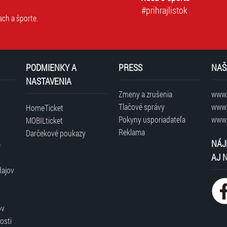
#prihrajlistok
ach a športe.
PODMIENKY A
PRESS
NAŠ
NASTAVENIA
Zmeny a zrušenia
www.t
Tlačové správy
www.
HomeTicket
Pokyny usporiadateľa
www.
MOBILticket
Reklama
Darčekové poukazy
NÁJ
é
AJ 
dajov
ov
osti