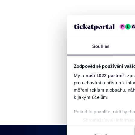
Souhlas
Zodpovědné používání vaši
My a
naši 1022 partneři
zpra
pro uchování a přístup k in
měření reklam a obsahu, náh
k jakým účelům.
Pokud to povolíte, rádi bych
Shromažďovali informace
Identifikovali vaše zaříz
Výběr