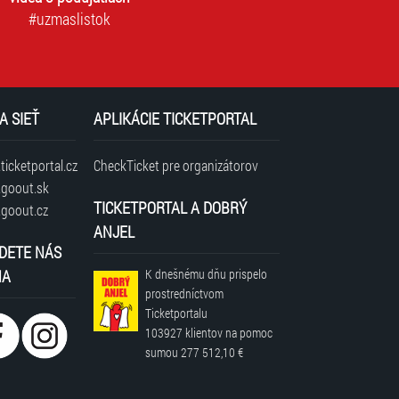
#uzmaslistok
A SIEŤ
APLIKÁCIE TICKETPORTAL
icketportal.cz
CheckTicket pre organizátorov
goout.sk
TICKETPORTAL A DOBRÝ
goout.cz
ANJEL
DETE NÁS
NA
K dnešnému dňu prispelo
prostredníctvom
Ticketportalu
103927 klientov
na pomoc
sumou
277 512,10 €