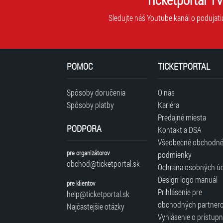
Sledujte náš Youtube kanál o podujati
POMOC
TICKETPORTAL
Spôsoby doručenia
O nás
Spôsoby platby
Kariéra
Predajné miesta
PODPORA
Kontakt a DSA
Všeobecné obchodn
pre organizátorov
podmienky
obchod@ticketportal.sk
Ochrana osobných ú
Design logo manuál
pre klientov
Prihlásenie pre
help@ticketportal.sk
obchodných partner
Najčastejšie otázky
Vyhlásenie o prístupn