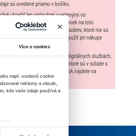
údaje sú uvedené priamo v košíku.
možné uhradiť len spôsobmi uvedenými vo
zorňujeme, že kúpne ceny vstupeniek na toto
m Poukazov GoOut, ani inými spôsobmi, ktoré nie sú
enkach
. Poukazy GoOut môžete využiť pri nákupe
 nie je uvedené inak.
Více o cookies
) nariadenia EÚ 2022/2065 (Akt o digitálnych službách,
tal.sk
, iba výrobky alebo služby, ktoré sú v súlade s
né informácie a kontakty podľa DSA nájdete na
jako např. souborů cookie
alizované reklamy a obsah,
ho, kdo vaše údaje používá a
 metrů
sk prstu)