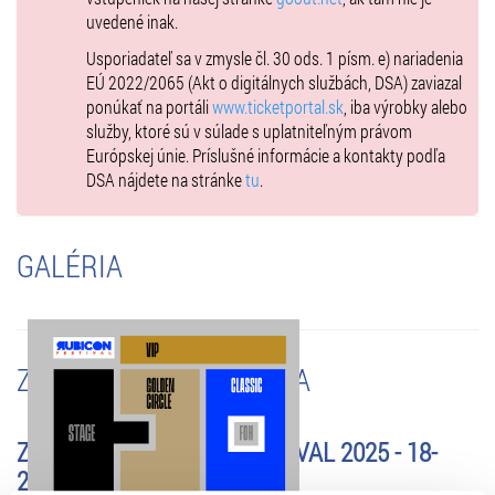
ďalšie mená už čoskoro
uvedené inak.
Usporiadateľ sa v zmysle čl. 30 ods. 1 písm. e) nariadenia
EÚ 2022/2065 (Akt o digitálnych službách, DSA) zaviazal
ponúkať na portáli
www.ticketportal.sk
, iba výrobky alebo
🎟️ VSTUPENKY:
služby, ktoré sú v súlade s uplatniteľným právom
Európskej únie. Príslušné informácie a kontakty podľa
Informácie o jednotlivých kategóriách a spustení predaja budú
DSA nájdete na stránke
tu
.
zverejnené
čoskoro
.
Klasická vstupenka:
GALÉRIA
Zaručuje prístup do štandardnej festivalovej zóny cez bežný vstup.
Užijete si autentickú atmosféru podujatia s jednoduchým a rýchlym
vstupom.
ZMENY A UPOZORNENIA
Zlatá vstupenka:
Umožňuje vstup do exkluzívnej zóny priamo pod pódiom a poskytuje
skorší vstup do areálu, aby ste si zabezpečili najlepšie miesto.
ZMENENÉ - RUBICON FESTIVAL 2025 - 18-
20.07.2025
VIP vstupenka: