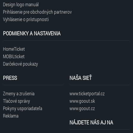
Design logo manuál
Prihlásenie pre obchodných partnerov
Vyhlásenie o prístupnosti
PODMIENKY A NASTAVENIA
HomeTicket
MOBILticket
Darčekové poukazy
PRESS
NAŠA SIEŤ
Zmeny a zrušenia
www.ticketportal.cz
Tlačové správy
www.goout.sk
Pokyny usporiadateľa
www.goout.cz
Reklama
NÁJDETE NÁS AJ NA