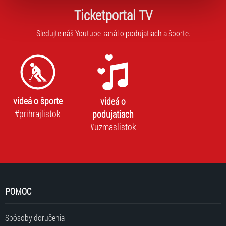
zpracování upravíte zaškrtnutím příslušné varianty. Svoji
Ticketportal TV
volbu můžete kdykoliv změnit v zápatí stránky v záložce
„Cookies a jejich nastavení“.
Sledujte náš Youtube kanál o podujatiach a športe.
videá o športe
videá o
#prihrajlistok
podujatiach
#uzmaslistok
POMOC
Spôsoby doručenia