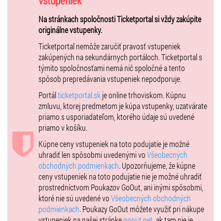
vstupeniek
🎤 LINE UP 2025:
Na stránkach spoločnosti Ticketportal si vždy zakúpite
YE
originálne vstupenky.
Ken Carson
Offset
Ticketportal nemôže zaručiť pravosť vstupeniek
Sheck Wes
zakúpených na sekundárnych portáloch. Ticketportal s
DJ Spade
týmito spoločnosťami nemá nič spoločné a tento
GZUZ
spôsob prepredávania vstupeniek nepodporuje.
UFO361
Portál
ticketportal.sk
je online trhoviskom. Kúpnu
Voyage
zmluvu, ktorej predmetom je kúpa vstupenky, uzatvárate
Kontrafakt
priamo s usporiadateľom, ktorého údaje sú uvedené
Zayo
priamo v košíku.
Astralkid22
Dollar Prync
Kúpne ceny vstupeniek na toto podujatie je možné
Raphael
uhradiť len spôsobmi uvedenými vo
Všeobecných
Patrik Rivier
obchodných podmienkach
. Upozorňujeme, že kúpne
Momo
ceny vstupeniek na toto podujatie nie je možné uhradiť
Erik Tresor
prostredníctvom Poukazov GoOut, ani inými spôsobmi,
Diana
ktoré nie sú uvedené vo
Všeobecných obchodných
Laris Diam
podmienkach
. Poukazy GoOut môžete využiť pri nákupe
vstupeniek na našej stránke
goout.net
, ak tam nie je