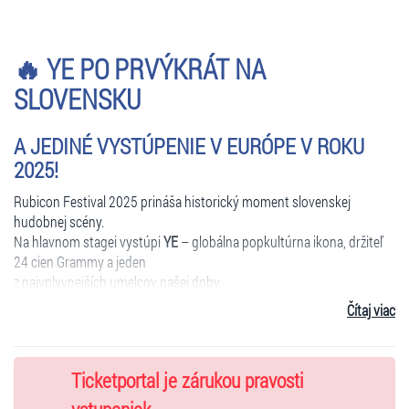
🔥 YE PO PRVÝKRÁT NA
SLOVENSKU
A JEDINÉ VYSTÚPENIE V EURÓPE V ROKU
2025!
Rubicon Festival 2025 prináša historický moment slovenskej
hudobnej scény.
Na hlavnom stagei vystúpi
YE
– globálna popkultúrna ikona, držiteľ
24 cien Grammy a jeden
z najvplyvnejších umelcov našej doby.
Pôjde o
jeho vôbec prvý koncert na Slovensku
a zároveň
jediné
Čítaj viac
potvrdené vystúpenie
v Európe v roku 2025
.
Ticketportal je zárukou pravosti