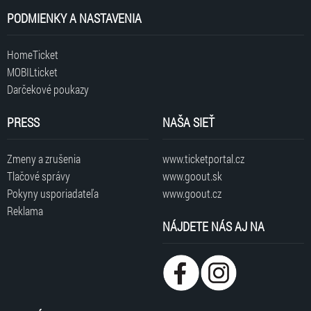
PODMIENKY A NASTAVENIA
HomeTicket
MOBILticket
Darčekové poukazy
PRESS
NAŠA SIEŤ
Zmeny a zrušenia
www.ticketportal.cz
Tlačové správy
www.goout.sk
Pokyny usporiadateľa
www.goout.cz
Reklama
NÁJDETE NÁS AJ NA