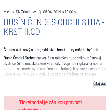
Miesto : DK Zrkadlový háj , 05.04. 2019 o 19:00 h.
RUSÍN ČENDEŠ ORCHESTRA -
KRST II.CD
Čendeš krstí nový album, exkluzívni hostia...a vy môžete byť pri tom!
Rusín Čendeš Orchestra
tvorí šesť mladých hudobníkov z Banskej
Bystrice. Silné mužské a ženské vokály, dvojo huslí, gitara, cimbal a
kontrabas v moderných aranžmánoch ľudových piesní z východného
Slovenska.V roku 2015 vydali svoj debutový album paradoxne
nazvaný „Best Of“, ktorý bol kritikmi kladne prijatý a nominovaný v
Čítaj viac
súťaži Radio_Head Awards 2015.
videoukážka
:
https://www.youtube.com/watch?v=2_8d8iEhanU
Hostia koncertu:
Ticketportal je zárukou pravosti
Fínska speváčka Maija Kauhanen - charizmatická fínska speváčka a
hráčka na tradičný nástroj kantele je medzinárodnou hviezdou už od