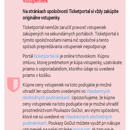
vstupeniek
vydania svojho debutu, ktorým uchvátila medzinárodnú scénu world
Na stránkach spoločnosti Ticketportal si vždy zakúpite
music v roku 2017.
originálne vstupenky.
Maija účinkovala na prestížnom festivale WOMEX 2017, má za sebou
turné v Číne, Japonsku, USA, Južnej Kórei a vystúpila aj na
Ticketportal nemôže zaručiť pravosť vstupeniek
významných európskych festivaloch.
zakúpených na sekundárnych portáloch. Ticketportal s
videoukážka :
https://www.youtube.com/watch?v=zeroQxfiA2w
týmito spoločnosťami nemá nič spoločné a tento
Filip Jánošík & hotoví umelci
spôsob prepredávania vstupeniek nepodporuje.
- to je cimbalový punk, zbojnícky rock 'n roll a poriadna tancovačka.
Portál
ticketportal.sk
je online trhoviskom. Kúpnu
videoukážka :
https://www.youtube.com/watch?v=2wa84zhgfYg
zmluvu, ktorej predmetom je kúpa vstupenky, uzatvárate
priamo s usporiadateľom, ktorého údaje sú uvedené
priamo v košíku.
Kúpne ceny vstupeniek na toto podujatie je možné
uhradiť len spôsobmi uvedenými vo
Všeobecných
obchodných podmienkach
. Upozorňujeme, že kúpne
ceny vstupeniek na toto podujatie nie je možné uhradiť
prostredníctvom Poukazov GoOut, ani inými spôsobmi,
ktoré nie sú uvedené vo
Všeobecných obchodných
podmienkach
. Poukazy GoOut môžete využiť pri nákupe
vstupeniek na našej stránke
goout.net
, ak tam nie je