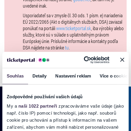
uvedené inak.
Usporiadateľ sa v zmysle čl. 30 ods. 1 písm. e) nariadenia
EÚ 2022/2065 (Akt o digitálnych službách, DSA) zaviazal
ponúkať na portáli
www.ticketportal.sk
, iba výrobky alebo
služby, ktoré sú v súlade s uplatniteľným právom
Európskej únie. Príslušné informácie a kontakty podľa
DSA nájdete na stránke
tu
.
Souhlas
Detaily
Nastavení reklam
Více o cookies
Zodpovědné používání vašich údajů
My a
naši 1022 partneři
zpracováváme vaše údaje (jako
PRIHLÁSIŤ SA K
ODBERU NOVINIEK
např. číslo IP) pomocí technologií, jako např. souborů
cookie pro uchování a přístup k informacím na vašem
Pridajte sa do zoznamu odberateľov a doručte si najnovšie špeciálne
zařízení, abychom vám mohli nabízet personalizované