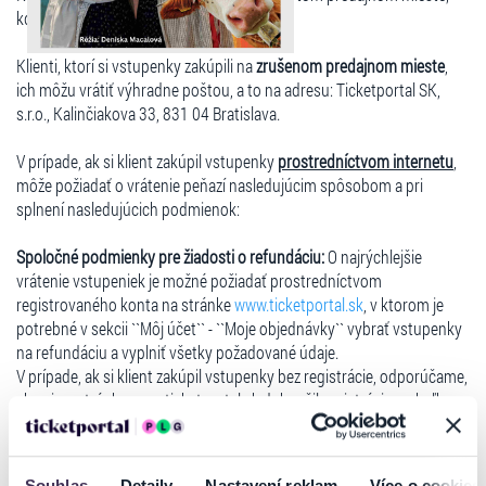
kde si ich zakúpili.
Klienti, ktorí si vstupenky zakúpili na
zrušenom predajnom mieste
,
ich môžu vrátiť výhradne poštou, a to na adresu: Ticketportal SK,
s.r.o., Kalinčiakova 33, 831 04 Bratislava.
V prípade, ak si klient zakúpil vstupenky
prostredníctvom internetu
,
môže požiadať o vrátenie peňazí nasledujúcim spôsobom a pri
splnení nasledujúcich podmienok:
Spoločné podmienky pre žiadosti o refundáciu:
O najrýchlejšie
vrátenie vstupeniek je možné požiadať prostredníctvom
registrovaného konta na stránke
www.ticketportal.sk
, v ktorom je
potrebné v sekcii ``Môj účet`` - ``Moje objednávky`` vybrať vstupenky
na refundáciu a vyplniť všetky požadované údaje.
V prípade, ak si klient zakúpil vstupenky bez registrácie, odporúčame,
aby si na stránke www.ticketportal.sk dokončil registráciu, nakoľko
pri zakúpení vstupeniek mu bola registrácia vytvorená a je potrebné
konto aktivovať mailom, ktorý klient pri nákupe zadával. Pokiaľ boli
vstupenky zaslané kuriérom je nutné ich doručiť na adresu
Souhlas
Detaily
Nastavení reklam
Více o cookies