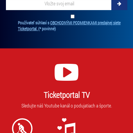
Zadajte svoju e-mailovú adresu, na ktorú vám budeme zasielať novinky.
Ten
Používateľ súhlasí s
OBCHODNÝMI PODMIENKAMI predajnej siete
Ticketportal.
(* povinné)
Ticketportal TV
Sledujte náš Youtube kanál o podujatiach a športe.