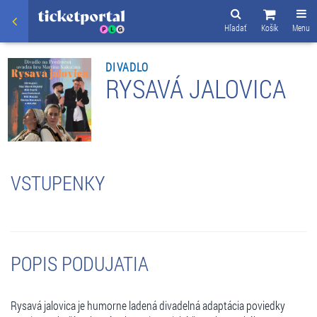
Hľadať
Košík
Menu
DIVADLO
RYSAVÁ JALOVICA
VSTUPENKY
POPIS PODUJATIA
Rysavá jalovica je humorne ladená divadelná adaptácia poviedky