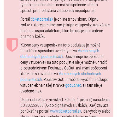
týmito spoločnosťami nemá nič spoločné a tento
spôsob prepredávania vstupeniek nepodporuje.
Portál
ticketportal.sk
je online trhoviskom. Kúpnu
zmluvu, ktorej predmetom je kúpa vstupenky, uzatvárate
priamo s usporiadateľom, ktorého údaje sú uvedené
priamo v košíku.
Kúpne ceny vstupeniek na toto podujatie je možné
uhradiť len spôsobmi uvedenými vo
Všeobecných
obchodných podmienkach
. Upozorňujeme, že kúpne
ceny vstupeniek na toto podujatie nie je možné uhradiť
prostredníctvom Poukazov GoOut, ani inými spôsobmi,
ktoré nie sú uvedené vo
Všeobecných obchodných
podmienkach
. Poukazy GoOut môžete využiť pri nákupe
vstupeniek na našej stránke
goout.net
, ak tam nie je
uvedené inak.
Usporiadateľ sa v zmysle čl. 30 ods. 1 písm. e) nariadenia
EÚ 2022/2065 (Akt o digitálnych službách, DSA) zaviazal
ponúkať na portáli
www.ticketportal.sk
, iba výrobky alebo
služby, ktoré sú v súlade s uplatniteľným právom