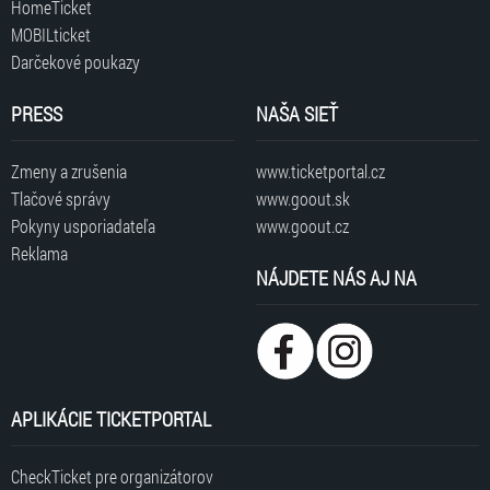
HomeTicket
MOBILticket
Darčekové poukazy
PRESS
NAŠA SIEŤ
Zmeny a zrušenia
www.ticketportal.cz
Tlačové správy
www.goout.sk
Pokyny usporiadateľa
www.goout.cz
Reklama
NÁJDETE NÁS AJ NA
APLIKÁCIE TICKETPORTAL
CheckTicket pre organizátorov