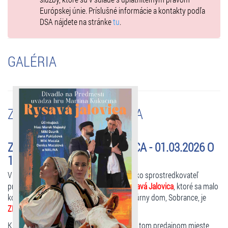
Európskej únie. Príslušné informácie a kontakty podľa
DSA nájdete na stránke
tu
.
GALÉRIA
ZMENY A UPOZORNENIA
ZRUŠENÉ - RYSAVÁ JALOVICA - 01.03.2026 O
15:00 HOD.
V zastúpení organizátora podujatia, vám ako sprostredkovateľ
predaja oznamujeme, že predstavenie
Rysavá Jalovica
, ktoré sa malo
konať dňa
01.03.2026 o 15:00 hod.
v Kultúrny dom, Sobrance, je
ZRUŠENÉ!
Klienti môžu vrátiť vstupenky výhradne na tom predajnom mieste,