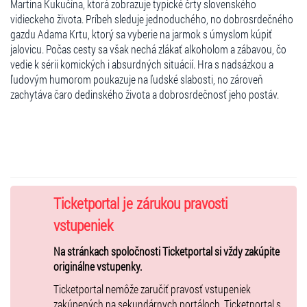
Martina Kukučína, ktorá zobrazuje typické črty slovenského
vidieckeho života. Príbeh sleduje jednoduchého, no dobrosrdečného
gazdu Adama Krtu, ktorý sa vyberie na jarmok s úmyslom kúpiť
jalovicu. Počas cesty sa však nechá zlákať alkoholom a zábavou, čo
vedie k sérii komických i absurdných situácií. Hra s nadsázkou a
ľudovým humorom poukazuje na ľudské slabosti, no zároveň
zachytáva čaro dedinského života a dobrosrdečnosť jeho postáv.
Ticketportal je zárukou pravosti
vstupeniek
Na stránkach spoločnosti Ticketportal si vždy zakúpite
originálne vstupenky.
Ticketportal nemôže zaručiť pravosť vstupeniek
zakúpených na sekundárnych portáloch. Ticketportal s