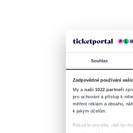
Souhlas
Zodpovědné používání vaši
My a
naši 1022 partneři
zpra
pro uchování a přístup k in
měření reklam a obsahu, náh
k jakým účelům.
Pokud to povolíte, rádi bych