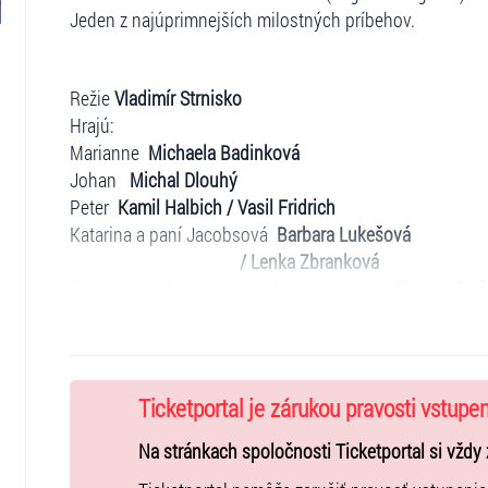
Jeden z najúprimnejších milostných príbehov.
Režie
Vladimír Strnisko
Hrajú:
Marianne
Michaela Badinková
Johan
Michal Dlouhý
Peter
Kamil Halbich / Vasil Fridrich
Katarina a paní Jacobsová
Barbara Lukešová
/ Lenka Zbranková
Pani Palmová, novinárka (hlas zo záznamu
Simona Staš
SCÉNY Z MANŽELSKÉHO ŽIVOTA
činohra, ktorá približ
po brutálnu bitku.
Vyjadruje však tiež nádej, že Tí čo spolu prežili život 
Ticketportal je zárukou pravosti vstupe
nemôžu stať cudzincami.
Dĺžka predstavenia : 130 minút vrátane prestávky.
Na stránkach spoločnosti Ticketportal si vždy 