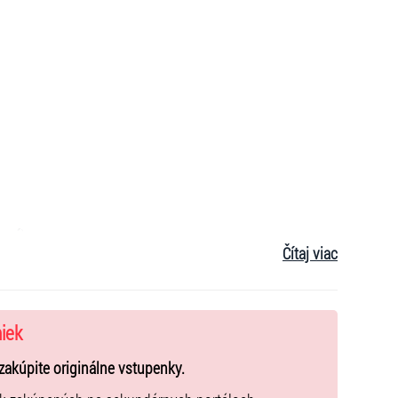
ová
)
Čítaj viac
uje všetky polohy milostného vzťahu, od okúzlenia až
sú zviazaní nežným putom a jeden pre druhého sa nikdy
niek
zakúpite originálne vstupenky.