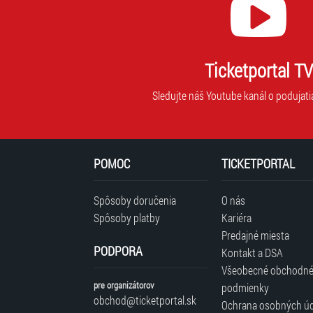
Ticketportal TV
Sledujte náš Youtube kanál o podujati
POMOC
TICKETPORTAL
Spôsoby doručenia
O nás
Spôsoby platby
Kariéra
Predajné miesta
PODPORA
Kontakt a DSA
Všeobecné obchodn
pre organizátorov
podmienky
obchod@ticketportal.sk
Ochrana osobných ú