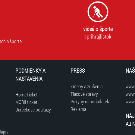
videá o športe
#prihrajlistok
ach a športe.
PODMIENKY A
PRESS
NAŠ
NASTAVENIA
Zmeny a zrušenia
www.t
Tlačové správy
www.
HomeTicket
Pokyny usporiadateľa
www.
MOBILticket
Reklama
Darčekové poukazy
NÁJ
é
AJ 
dajov