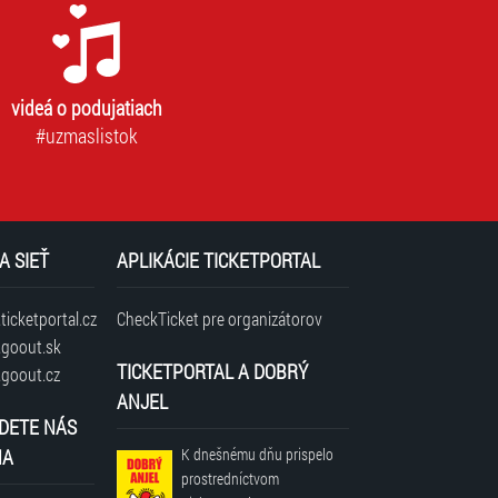
videá o podujatiach
#uzmaslistok
A SIEŤ
APLIKÁCIE TICKETPORTAL
icketportal.cz
CheckTicket pre organizátorov
goout.sk
TICKETPORTAL A DOBRÝ
goout.cz
ANJEL
DETE NÁS
NA
K dnešnému dňu prispelo
prostredníctvom