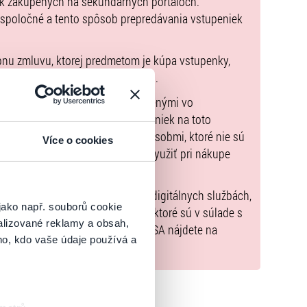
ek zakúpených na sekundárnych portáloch.
 spoločné a tento spôsob prepredávania vstupeniek
pnu zmluvu, ktorej predmetom je kúpa vstupenky,
údaje sú uvedené priamo v košíku.
možné uhradiť len spôsobmi uvedenými vo
zorňujeme, že kúpne ceny vstupeniek na toto
m Poukazov GoOut, ani inými spôsobmi, ktoré nie sú
Více o cookies
enkach
. Poukazy GoOut môžete využiť pri nákupe
 nie je uvedené inak.
) nariadenia EÚ 2022/2065 (Akt o digitálnych službách,
jako např. souborů cookie
tal.sk
, iba výrobky alebo služby, ktoré sú v súlade s
alizované reklamy a obsah,
né informácie a kontakty podľa DSA nájdete na
ho, kdo vaše údaje používá a