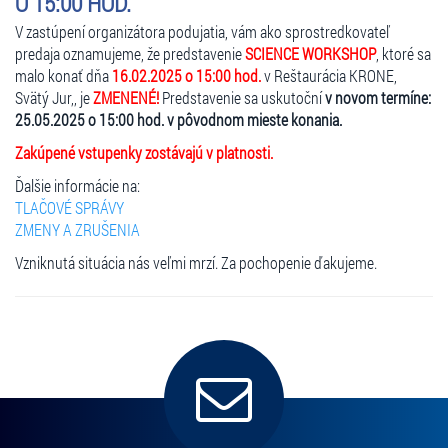
O 15:00 HOD.
V zastúpení organizátora podujatia, vám ako sprostredkovateľ
predaja oznamujeme, že predstavenie
SCIENCE WORKSHOP
, ktoré sa
malo konať dňa
16.02.2025 o 15:00 hod.
v Reštaurácia KRONE,
Svätý Jur,, je
ZMENENÉ!
Predstavenie sa uskutoční
v novom termíne:
25.05.2025 o 15:00 hod. v pôvodnom mieste konania.
Zakúpené vstupenky zostávajú v platnosti.
Ďalšie informácie na:
TLAČOVÉ SPRÁVY
ZMENY A ZRUŠENIA
Vzniknutá situácia nás veľmi mrzí. Za pochopenie ďakujeme.