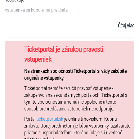
Vstupenka sa kupuje iba pre dieťa.
V prípade výberu miesta do ZCV Aurelium - 1 sprievodná osoba vstup
Čítaj viac
do ZCV Aurelium neplatí. Workshopu sa zúčastňuje iba dieťa.
Sprievodná osoba sa môže zdržiavať v ZCV Aurelium.
Ticketportal je zárukou pravosti
Vstupenky na podujatie je možné zakúpiť len formou
vstupeniek
Hometicket!
Na stránkach spoločnosti Ticketportal si vždy zakúpite
DARČEKOVÁ POUKÁŽKA 2026 - Nutnosť rezervácie termínu min. 72
originálne vstupenky.
h pred začiatkom sms alebo whatsApp 0908 646 750.
Ticketportal nemôže zaručiť pravosť vstupeniek
Kapacita miesť je obmedzená.
zakúpených na sekundárnych portáloch. Ticketportal s
týmito spoločnosťami nemá nič spoločné a tento
spôsob prepredávania vstupeniek nepodporuje.
DARČEKOVÁ POUKÁŽKA, SCIENCE WORKSHOP 2026 FLEXI
Portál
ticketportal.sk
je online trhoviskom. Kúpnu
PLATNOSŤ - BEZ NUTNOSTI REZERVÁCIE + DETSKÝ LABORATÓRNY
zmluvu, ktorej predmetom je kúpa vstupenky, uzatvárate
PLÁŠŤ PRE MALÉHO VEDÁTORA
priamo s usporiadateľom, ktorého údaje sú uvedené