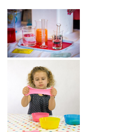
19.9.2026
17.10.2026
21.11.2026
12.12.2026
Cena: 55€
Miesto konania: Bojnická 3, Bratislava (ZCV Aurelium)
Výhody:
Bez nutnosti rezervácie, môžte prísť na ktorýkoľvek termín.
Témy workshopov sa neopakujú.
Bohatý program pre deti
Vstup do Zážitkového centra vedy počas celého dňa zadarmo (1
dieťa + 1 sprievodná osoba)
Detský laboratórny plášť dostanete pred začiatkom podujatia. Nutné
je preukázať sa vstupenkou.