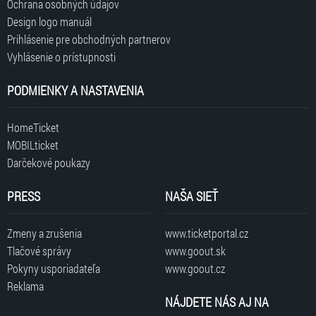
Ochrana osobných údajov
Design logo manuál
Prihlásenie pre obchodných partnerov
Vyhlásenie o prístupnosti
PODMIENKY A NASTAVENIA
HomeTicket
MOBILticket
Darčekové poukazy
PRESS
NAŠA SIEŤ
Zmeny a zrušenia
www.ticketportal.cz
Tlačové správy
www.goout.sk
Pokyny usporiadateľa
www.goout.cz
Reklama
NÁJDETE NÁS AJ NA