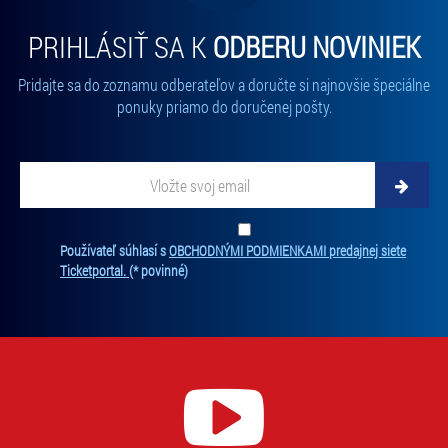
PRIHLÁSIŤ SA K
ODBERU NOVINIEK
Pridajte sa do zoznamu odberateľov a doručte si najnovšie špeciálne
ponuky priamo do doručenej pošty.
Vložte svoj email
Zadajte svoju e-mailovú adresu, na ktorú vám budeme zasielať novinky.
Ten
Používateľ súhlasí s
OBCHODNÝMI PODMIENKAMI predajnej siete
Ticketportal.
(* povinné)