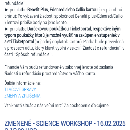
refundácie``.
► pri platbe
Benefit Plus, Edenred alebo Callio kartou
(cez platobnú
bránu): Po vybavení žiadosti spoločnosť Benefit plus/Edenred/Callio
klientovi pripíše body na jeho konto.
► pri platbe
Darčekovou poukážkou Ticketportal, respektíve iným
typom poukážky, ktorú je možné využiť na zakúpenie vstupeniek v
sieti Ticketportal
(prípadný doplatok kartou): Platba bude prevedená
v prospech účtu, ktorý klient vyplní v sekcii ``Žiadosť o refundáciu`` v
časti ``Spôsob refundácie``.
Financie Vám budú refundované v zákonnej lehote od zaslania
žiadosti o refundáciu prostredníctvom Vášho konta.
Ďalšie informácie na:
TLAČOVÉ SPRÁVY
ZMENY A ZRUŠENIA
Vzniknutá situácia nás veľmi mrzí. Za pochopenie ďakujeme.
ZMENENÉ - SCIENCE WORKSHOP - 16.02.2025