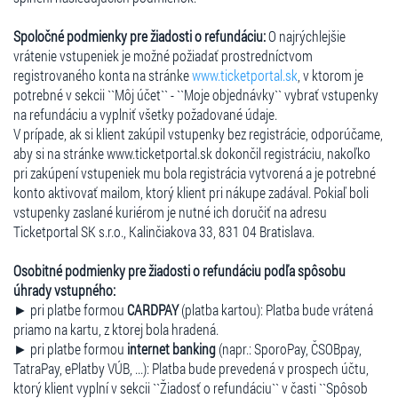
Spoločné podmienky pre žiadosti o refundáciu:
O najrýchlejšie
vrátenie vstupeniek je možné požiadať prostredníctvom
registrovaného konta na stránke
www.ticketportal.sk
, v ktorom je
potrebné v sekcii ``Môj účet`` - ``Moje objednávky`` vybrať vstupenky
na refundáciu a vyplniť všetky požadované údaje.
V prípade, ak si klient zakúpil vstupenky bez registrácie, odporúčame,
aby si na stránke www.ticketportal.sk dokončil registráciu, nakoľko
pri zakúpení vstupeniek mu bola registrácia vytvorená a je potrebné
konto aktivovať mailom, ktorý klient pri nákupe zadával. Pokiaľ boli
vstupenky zaslané kuriérom je nutné ich doručiť na adresu
Ticketportal SK s.r.o., Kalinčiakova 33, 831 04 Bratislava.
Osobitné podmienky pre žiadosti o refundáciu podľa spôsobu
úhrady vstupného:
► pri platbe formou
CARDPAY
(platba kartou): Platba bude vrátená
priamo na kartu, z ktorej bola hradená.
► pri platbe formou
internet banking
(napr.: SporoPay, ČSOBpay,
TatraPay, ePlatby VÚB, ...): Platba bude prevedená v prospech účtu,
ktorý klient vyplní v sekcii ``Žiadosť o refundáciu`` v časti ``Spôsob