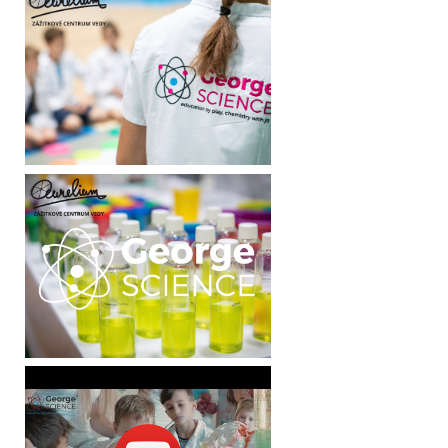
Termíny:
17.1.2026
14.2.2026
21.3.2026
18.4.2026
9.5.2026
13.6.2026
19.9.2026
17.10.2026
21.11.2026
12.12.2026
Pri väčšom záujme budú termíny doplnené.
SCIENCE WORKSHOP je zážitkový program pre deti vo veku 5 – 12
rokov plný zábavných vedeckých experimentov a edukačných hier.