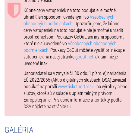
priamo v košíku.
SCIENCE WORKSHOP je zážitkový program pre deti vo veku 5 – 12
rokov plný zábavných vedeckých experimentov a edukačných hier.
Kúpne ceny vstupeniek na toto podujatie je možné
Deti si samy vyskúšajú bezpečné pokusy a hravou formou objavia
uhradiť len spôsobmi uvedenými vo
Všeobecných
fascinujúci svet chémie, fyziky, matematiky a prírodných vied.
obchodných podmienkach
. Upozorňujeme, že kúpne
Program je navrhnutý tak, aby rozvíjal tvorivosť, zvedavosť aj tímovú
ceny vstupeniek na toto podujatie nie je možné uhradiť
spoluprácu. Pri variante konanom v ZCV Aurelium má 1 sprievodná
prostredníctvom Poukazov GoOut, ani inými spôsobmi,
osoba vstup do centra zdarma (workshopu sa však zúčastňuje iba
ktoré nie sú uvedené vo
Všeobecných obchodných
dieťa).
podmienkach
. Poukazy GoOut môžete využiť pri nákupe
vstupeniek na našej stránke
goout.net
, ak tam nie je
uvedené inak.
Darčeková poukážka s FLEXI platnosťou je ideálnym prekvapením
Usporiadateľ sa v zmysle čl. 30 ods. 1 písm. e) nariadenia
pre malých vedátorov na celý rok 2026.
EÚ 2022/2065 (Akt o digitálnych službách, DSA) zaviazal
ponúkať na portáli
www.ticketportal.sk
, iba výrobky alebo
služby, ktoré sú v súlade s uplatniteľným právom
Termíny:
Európskej únie. Príslušné informácie a kontakty podľa
17.1.2026
DSA nájdete na stránke
tu
.
14.2.2026
21.3.2026
18.4.2026
GALÉRIA
9.5.2026
13.6.2026