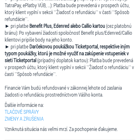
TatraPay, ePlatby VÚB, ...): Platba bude prevedená v prospech účtu,
ktorý klient vyplní v sekcii ``Žiadosť o refundáciu`` v časti ``Spôsob
refundácie``.
► pri platbe
Benefit Plus, Edenred alebo Callio kartou
(cez platobnú
bránu): Po vybavení žiadosti spoločnosť Benefit plus/Edenred/Callio
klientovi pripíše body na jeho konto.
► pri platbe
Darčekovou poukážkou Ticketportal, respektíve iným
typom poukážky, ktorú je možné využiť na zakúpenie vstupeniek v
sieti Ticketportal
(prípadný doplatok kartou): Platba bude prevedená
v prospech účtu, ktorý klient vyplní v sekcii ``Žiadosť o refundáciu`` v
časti ``Spôsob refundácie``.
Financie Vám budú refundované v zákonnej lehote od zaslania
žiadosti o refundáciu prostredníctvom Vášho konta.
Ďalšie informácie na:
TLAČOVÉ SPRÁVY
ZMENY A ZRUŠENIA
Vzniknutá situácia nás veľmi mrzí. Za pochopenie ďakujeme.