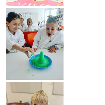
WOUCHER SCIENCE B-DAY PARTY 2026 - Limitovaná ponuka -
Platnosť predaja od 12.12.2025 do 15.2.2026
Rezervácia termínu (0908 646 750//sms/whatsApp/call) - kedykoľvek
počas roka 2026
SCIENCE B-DAY PARTY je mimoriadne obľúbený, netradičný typ
narodeninovej oslavy pre deti od 5 do 12 rokov, ktorý spája zábavu s
objavovaním tajomstiev vedy. Oslávenci si môžu vybrať z viac než 20
originálnych tém plných pokusov, animačného programu,
aktivizačných hier a vedeckej výzdoby. Súčasťou balíka je bohatý
program s vyškolenými lektormi, vedecké experimenty na želanie,
laboratórne plášte pre všetkých, materiál pre každé dieťa a priestor
pre vlastné občerstvenie. Oslava je určená pre skupiny do 20 detí a
zahŕňa aj neobmedzený vstup do Zážitkového centra vedy pre dieťa a
1 sprievodnú osobu počas celého dňa. WOUCHER SCIENCE B-DAY
PARTY 2026 je limitovaná ponuka dostupná len od 12. 12. 2025 do
15. 2. 2026. Termín je možné rezervovať kedykoľvek v roku 2026
na 0908 646 750 (telefonicky / SMS / WhatsApp).
Cena: 399€