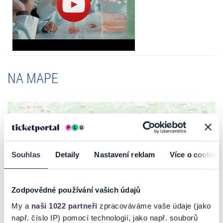
Deti si samy vyskúšajú bezpečné pokusy a hravou formou objavia
fascinujúci svet chémie, fyziky, matematiky a prírodných vied.
Program je navrhnutý tak, aby rozvíjal tvorivosť, zvedavosť aj tímovú
spoluprácu.
Pri variante konanom v ZCV Aurelium má 1 sprievodná osoba vstup
do centra zdarma (workshopu sa však zúčastňuje iba dieťa).
Darčeková poukážka s FLEXI platnosťou je ideálnym prekvapením
NA MAPE
pre malých vedátorov na celý rok 2026.
Vstupenky na podujatie je možné zakúpiť len formou Hometicket!
Souhlas
Detaily
Nastavení reklam
Více o cookies
ZOBRAZIŤ MAPU
Zodpovědné používání vašich údajů
My a
naši 1022 partneři
zpracováváme vaše údaje (jako
např. číslo IP) pomocí technologií, jako např. souborů