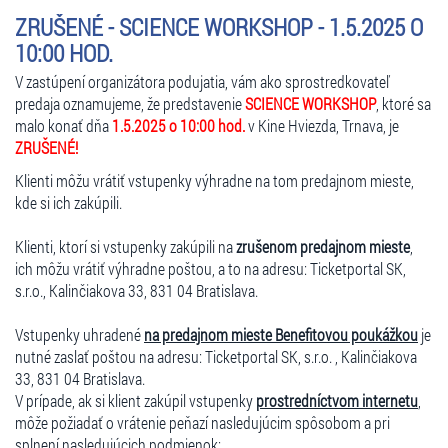
ZRUŠENÉ - SCIENCE WORKSHOP - 1.5.2025 O
10:00 HOD.
V zastúpení organizátora podujatia, vám ako sprostredkovateľ
predaja oznamujeme, že predstavenie
SCIENCE WORKSHOP
, ktoré sa
malo konať dňa
1.5.2025 o 10:00 hod.
v Kine Hviezda, Trnava, je
ZRUŠENÉ!
Klienti môžu vrátiť vstupenky výhradne na tom predajnom mieste,
kde si ich zakúpili.
Klienti, ktorí si vstupenky zakúpili na
zrušenom predajnom mieste
,
ich môžu vrátiť výhradne poštou, a to na adresu: Ticketportal SK,
s.r.o., Kalinčiakova 33, 831 04 Bratislava.
Vstupenky uhradené
na predajnom mieste Benefitovou poukážkou
je
nutné zaslať poštou na adresu: Ticketportal SK, s.r.o. , Kalinčiakova
33, 831 04 Bratislava.
V prípade, ak si klient zakúpil vstupenky
prostredníctvom internetu
,
môže požiadať o vrátenie peňazí nasledujúcim spôsobom a pri
splnení nasledujúcich podmienok: