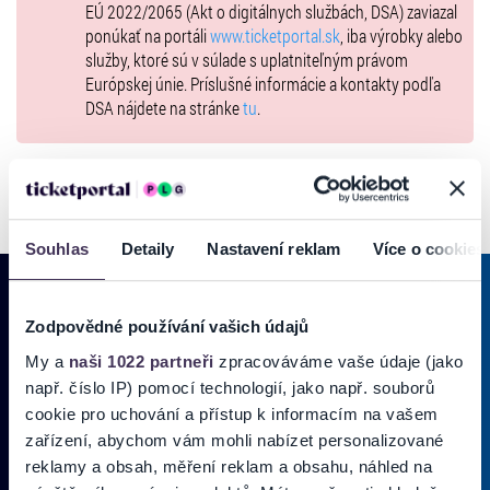
ocenia ich výborné výkony a ženú svojich obľúbencov vpred
EÚ 2022/2065 (Akt o digitálnych službách, DSA) zaviazal
k vytúženému víťazstvu.
ponúkať na portáli
www.ticketportal.sk
, iba výrobky alebo
služby, ktoré sú v súlade s uplatniteľným právom
Cena vstupeniek:
pondelok – sobota po 3 €, nedeľa po 5 €.
Európskej únie. Príslušné informácie a kontakty podľa
DSA nájdete na stránke
tu
.
Souhlas
Detaily
Nastavení reklam
Více o cookies
Zodpovědné používání vašich údajů
PRIHLÁSIŤ SA K
ODBERU NOVINIEK
My a
naši 1022 partneři
zpracováváme vaše údaje (jako
např. číslo IP) pomocí technologií, jako např. souborů
Pridajte sa do zoznamu odberateľov a doručte si najnovšie špeciálne
cookie pro uchování a přístup k informacím na vašem
ponuky priamo do doručenej pošty.
zařízení, abychom vám mohli nabízet personalizované
reklamy a obsah, měření reklam a obsahu, náhled na