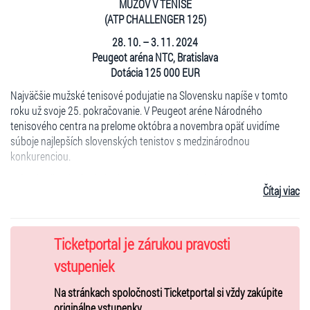
MUŽOV V TENISE
(ATP CHALLENGER 125)
28. 10. – 3. 11. 2024
Peugeot aréna NTC, Bratislava
Dotácia 125 000 EUR
Najväčšie mužské tenisové podujatie na Slovensku napíše v tomto
roku už svoje 25. pokračovanie. V Peugeot aréne Národného
tenisového centra na prelome októbra a novembra opäť uvidíme
súboje najlepších slovenských tenistov s medzinárodnou
konkurenciou.
V dvadsaťštyriročnej histórii turnaja ho dokázali vyhrať viacerí
Čítaj viac
poprední slovenskí tenisti od Karola Kučeru cez Dominika Hrbatého,
Michala Mertiňáka, Martina Kližana, Lukáša Lacka až po Norberta
Gombosa. Aj napriek každoročne silnej konkurencii dostávajú
v Bratislave vždy šancu aj mladí domáci hráči z nastupujúcej
Ticketportal je zárukou pravosti
generácie. Príkladom je Lukáš Lacko, ktorý na bratislavskom
vstupeniek
challengeri začínal v roku 2004 ako 17-ročný a dodnes je jediným
hráčom, ktorý podujatie v Bratislave dokázal vyhrať viac ako jeden
Na stránkach spoločnosti Ticketportal si vždy zakúpite
raz, triumfoval hneď trikrát (v roku 2011, 2013, 2017).
originálne vstupenky.