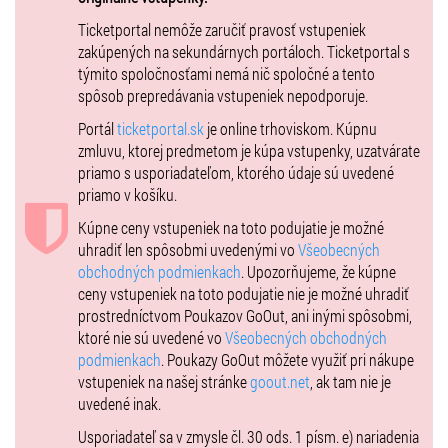
Na bratislavskom challengeri Slovak Open štartovali doposiaľ tenisti
Ticketportal nemôže zaručiť pravosť vstupeniek
takmer 70 krajín sveta, pričom zastúpenie mali Európa, Ázia, Afrika,
zakúpených na sekundárnych portáloch. Ticketportal s
Severná a Južná Amerika aj Austrália. V minulosti sa na ňom
týmito spoločnosťami nemá nič spoločné a tento
zúčastnili mnohí slávni tenisti. Z neskorších svetových jednotiek tu
spôsob prepredávania vstupeniek nepodporuje.
štartovali Srb Novak Djokovič a Rus Daniil Medvedev, z
Portál
ticketportal.sk
je online trhoviskom. Kúpnu
grandslamových víťazov zasa Argentínčan Juan Martin Del Potro a
zmluvu, ktorej predmetom je kúpa vstupenky, uzatvárate
Rakúšan Dominic Thiem. Diváci mali možnosť vidieť aj Kanaďana
priamo s usporiadateľom, ktorého údaje sú uvedené
Félixa Augera-Aliasimma. Zo svetových hviezd zdvihli v minulosti
priamo v košíku.
víťaznú trofej nad hlavu napríklad švajčiarsky olympijský víťaz Marc
Rosset, člen víťazného daviscupového tímu Česka Lukáš Rosol, či
Kúpne ceny vstupeniek na toto podujatie je možné
cyperská hviezda, finalista Australian Open, Marcos Baghdatis. Minulý
uhradiť len spôsobmi uvedenými vo
Všeobecných
rok vo finále zvíťazil mladý talentovaný Kanaďan Gabriel Diallo.
obchodných podmienkach
. Upozorňujeme, že kúpne
ceny vstupeniek na toto podujatie nie je možné uhradiť
Rovnako ako vlani, aj tento rok bude mať turnaj vysokú dotáciu –
prostredníctvom Poukazov GoOut, ani inými spôsobmi,
125 000 EUR. Vysoká kvalita organizácie a celého zabezpečenia láka
ktoré nie sú uvedené vo
Všeobecných obchodných
každoročne mnohých tenistov, ktorí sa na turnaj radi vracajú.
podmienkach
. Poukazy GoOut môžete využiť pri nákupe
Rovnako tak pre fanúšikov je podujatie každoročne skvelou
vstupeniek na našej stránke
goout.net
, ak tam nie je
príležitosťou vidieť naživo nielen svetových hráčov, ale aj popredných
uvedené inak.
domácich tenistov, daviscupových reprezentantov, ktorých počas
roka nemajú možnosť sledovať na vlastné oči. Diváci vždy vďačne
Usporiadateľ sa v zmysle čl. 30 ods. 1 písm. e) nariadenia