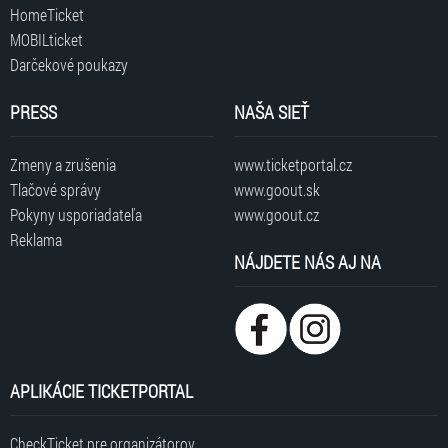
HomeTicket
MOBILticket
Darčekové poukazy
PRESS
NAŠA SIEŤ
Zmeny a zrušenia
www.ticketportal.cz
Tlačové správy
www.goout.sk
Pokyny usporiadateľa
www.goout.cz
Reklama
NÁJDETE NÁS AJ NA
APLIKÁCIE TICKETPORTAL
CheckTicket pre organizátorov