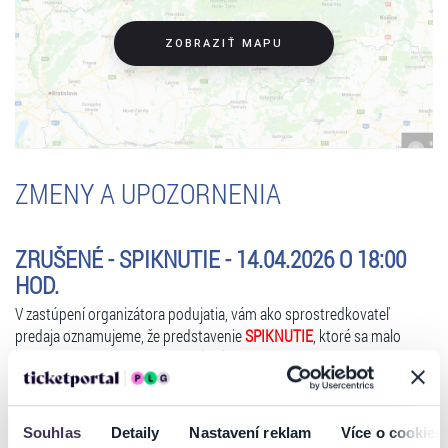
ZOBRAZIŤ MAPU
ZMENY A UPOZORNENIA
ZRUŠENÉ - SPIKNUTIE - 14.04.2026 O 18:00
HOD.
V zastúpení organizátora podujatia, vám ako sprostredkovateľ
predaja oznamujeme, že predstavenie
SPIKNUTIE
, ktoré sa malo
konať dňa
14.04.2026 o 18:00 hod.
v Dom kultúry, Snina, je
ZRUŠENÉ!
Klienti môžu vrátiť vstupenky výhradne na tom predajnom mieste,
kde si ich zakúpili.
Souhlas
Detaily
Nastavení reklam
Více o cookies