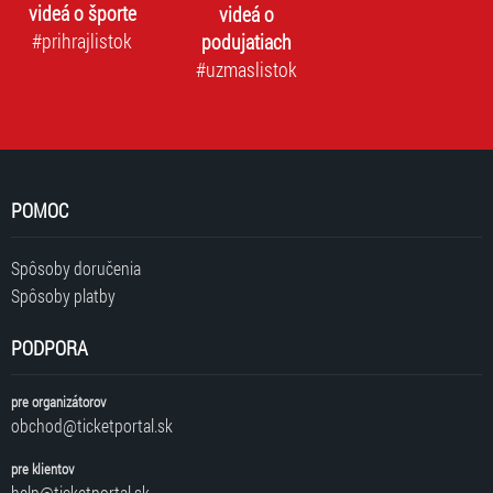
videá o športe
videá o
#prihrajlistok
podujatiach
#uzmaslistok
POMOC
Spôsoby doručenia
Spôsoby platby
PODPORA
pre organizátorov
obchod@ticketportal.sk
pre klientov
help@ticketportal.sk