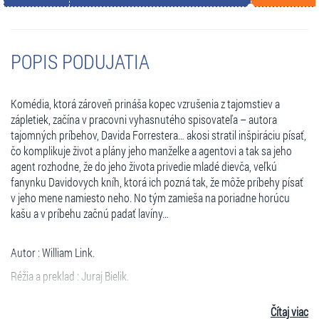
POPIS PODUJATIA
Komédia, ktorá zároveň prináša kopec vzrušenia z tajomstiev a
zápletiek, začína v pracovni vyhasnutého spisovateľa – autora
tajomných príbehov, Davida Forrestera… akosi stratil inšpiráciu písať,
čo komplikuje život a plány jeho manželke a agentovi a tak sa jeho
agent rozhodne, že do jeho života privedie mladé dievča, veľkú
fanynku Davidovych kníh, ktorá ich pozná tak, že môže príbehy písať
v jeho mene namiesto neho. No tým zamieša na poriadne horúcu
kašu a v príbehu začnú padať lavíny…
Autor : William Link.
Réžia a preklad : Juraj Bielik.
Hrajú : Marko Igonda, Sväťo Malachovský, Aniko Vargová, Csongor
Čítaj viac
Kassai, Katarína Šafaříková.