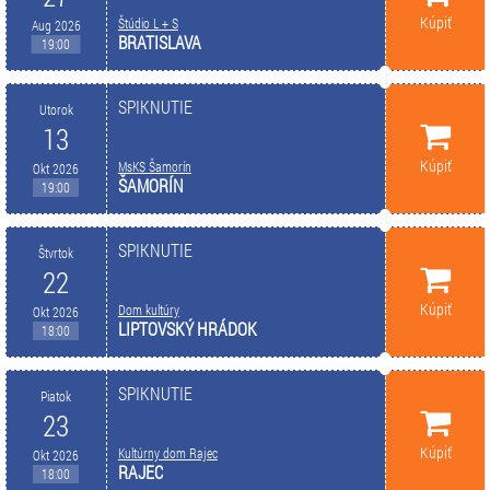
Kúpiť
Štúdio L + S
Aug 2026
BRATISLAVA
19:00
SPIKNUTIE
Utorok
13
Kúpiť
MsKS Šamorín
Okt 2026
ŠAMORÍN
19:00
SPIKNUTIE
Štvrtok
22
Kúpiť
Dom kultúry
Okt 2026
LIPTOVSKÝ HRÁDOK
18:00
SPIKNUTIE
Piatok
23
Kúpiť
Kultúrny dom Rajec
Okt 2026
RAJEC
18:00