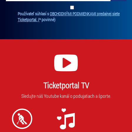
Zadajte svoju e-mailovú adresu, na ktorú vám budeme zasielať novinky.
Ten
Používateľ súhlasí s
OBCHODNÝMI PODMIENKAMI predajnej siete
Ticketportal.
(* povinné)
Ticketportal TV
Sledujte náš Youtube kanál o podujatiach a športe.