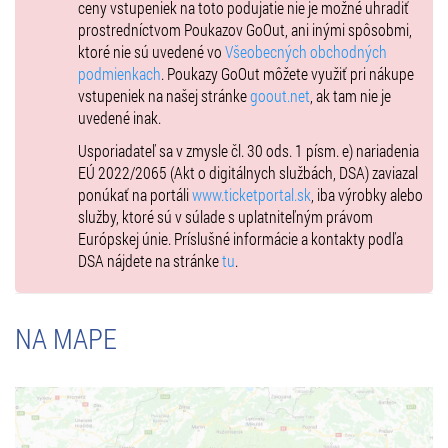
ceny vstupeniek na toto podujatie nie je možné uhradiť
prostredníctvom Poukazov GoOut, ani inými spôsobmi,
ktoré nie sú uvedené vo
Všeobecných obchodných
podmienkach
. Poukazy GoOut môžete využiť pri nákupe
vstupeniek na našej stránke
goout.net
, ak tam nie je
uvedené inak.
Usporiadateľ sa v zmysle čl. 30 ods. 1 písm. e) nariadenia
EÚ 2022/2065 (Akt o digitálnych službách, DSA) zaviazal
ponúkať na portáli
www.ticketportal.sk
, iba výrobky alebo
služby, ktoré sú v súlade s uplatniteľným právom
Európskej únie. Príslušné informácie a kontakty podľa
DSA nájdete na stránke
tu
.
NA MAPE