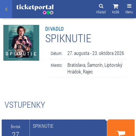
Hľadať
Košík
Menu
DIVADLO
SPIKNUTIE
27. augusta - 23. októbra 2026
Dátum:
Bratislava, Šamorín, Liptovský
Miesto:
Hrádok, Rajec
VSTUPENKY
SPIKNUTIE
Štvrtok
27