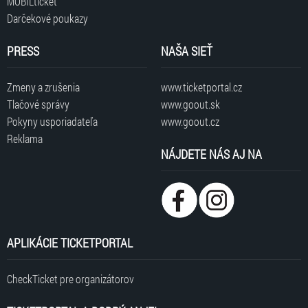
MOBILticket
Darčekové poukazy
PRESS
NAŠA SIEŤ
Zmeny a zrušenia
www.ticketportal.cz
Tlačové správy
www.goout.sk
Pokyny usporiadateľa
www.goout.cz
Reklama
NÁJDETE NÁS AJ NA
APLIKÁCIE TICKETPORTAL
CheckTicket pre organizátorov