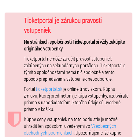
Divadlo MÚZA TEATRO.
Ticketportal je zárukou pravosti
vstupeniek
Na stránkach spoločnosti Ticketportal si vždy zakúpite
originálne vstupenky.
Ticketportal nemôže zaručiť pravosť vstupeniek
zakúpených na sekundárnych portáloch. Ticketportal s
týmito spoločnosťami nemá nič spoločné a tento
spôsob prepredávania vstupeniek nepodporuje.
Portál
ticketportal.sk
je online trhoviskom. Kúpnu
zmluvu, ktorej predmetom je kúpa vstupenky, uzatvárate
priamo s usporiadateľom, ktorého údaje sú uvedené
priamo v košíku.
Kúpne ceny vstupeniek na toto podujatie je možné
uhradiť len spôsobmi uvedenými vo
Všeobecných
obchodných podmienkach
. Upozorňujeme, že kúpne