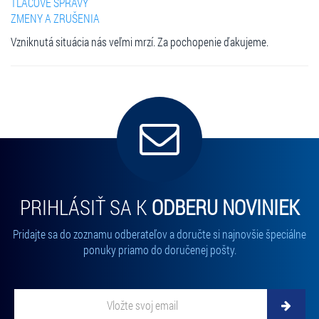
TLAČOVÉ SPRÁVY
ZMENY A ZRUŠENIA
Vzniknutá situácia nás veľmi mrzí. Za pochopenie ďakujeme.
PRIHLÁSIŤ SA K
ODBERU NOVINIEK
Pridajte sa do zoznamu odberateľov a doručte si najnovšie špeciálne
ponuky priamo do doručenej pošty.
Vložte svoj email