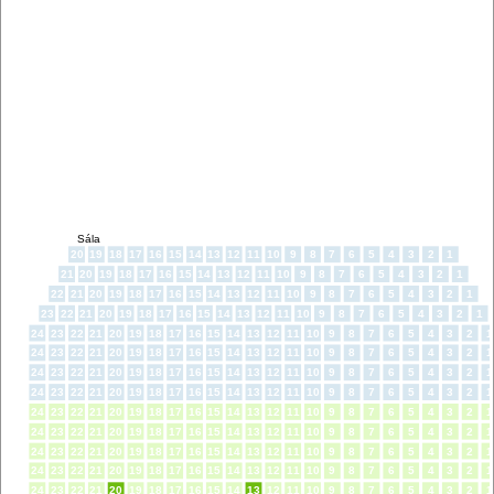
ŠŤASTIE
Pondelok
14
Kúpiť
Spoločenský dom
Sep 2026
TOPOĽČANY
19:00
ŠŤASTIE
Pondelok
28
POSLEDNÉ MIESTA
Kúpiť
Sep 2026
Kino Záhoran
19:00
MALACKY
ŠŤASTIE
Pondelok
5
Kúpiť
Kino Kultúra
Okt 2026
KRUPINA
19:00
ŠŤASTIE
Pondelok