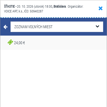
ŠŤASTIE -
20. 10. 2026 (utorok) 18:00
, Bratislava
. Organizátor:
Hľadať
Košík
Menu
VOICE ART, k.s., IČO: 50940287
DIVADLO
ŠŤASTIE
ZOZNAM VOĽNÝCH MIEST
14. septembra - 23. novembra
Dátum:
24,00 €
2026
Topoľčany, Malacky, Krupina,
Miesto:
Nová Dubnica, Bratislava,
Partizánske, Prievidza, Dolný
Kubín, Martin, Sliač
VSTUPENKY