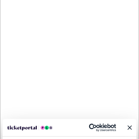
obchodných podmienkach
. Upozorňujeme, že kúpne
ceny vstupeniek na toto podujatie nie je možné uhradiť
prostredníctvom Poukazov GoOut, ani inými spôsobmi,
ktoré nie sú uvedené vo
Všeobecných obchodných
podmienkach
. Poukazy GoOut môžete využiť pri nákupe
vstupeniek na našej stránke
goout.net
, ak tam nie je
uvedené inak.
Usporiadateľ sa v zmysle čl. 30 ods. 1 písm. e) nariadenia
EÚ 2022/2065 (Akt o digitálnych službách, DSA) zaviazal
ponúkať na portáli
www.ticketportal.sk
, iba výrobky alebo
služby, ktoré sú v súlade s uplatniteľným právom
Európskej únie. Príslušné informácie a kontakty podľa
DSA nájdete na stránke
tu
.
NA MAPE