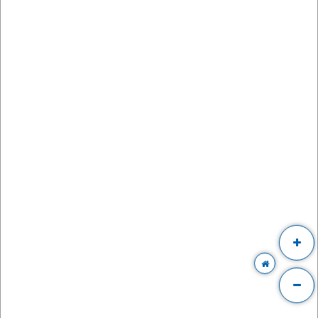
žiadosti o refundáciu prostredníctvom Vášho konta.
Ďalšie informácie na:
TLAČOVÉ SPRÁVY
ZMENY A ZRUŠENIA
Vzniknutá situácia nás veľmi mrzí. Za pochopenie ďakujeme.
PRIHLÁSIŤ SA K
ODBERU NOVINIEK
Pridajte sa do zoznamu odberateľov a doručte si najnovšie špeciálne
ponuky priamo do doručenej pošty.