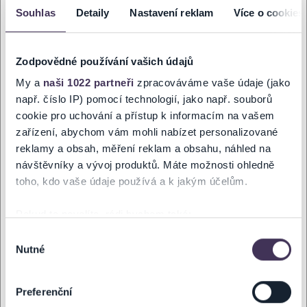
Souhlas
Detaily
Nastavení reklam
Více o cookies
ZOBRAZIŤ MAPU
Zodpovědné používání vašich údajů
My a
naši 1022 partneři
zpracováváme vaše údaje (jako
např. číslo IP) pomocí technologií, jako např. souborů
cookie pro uchování a přístup k informacím na vašem
zařízení, abychom vám mohli nabízet personalizované
ZMENY A UPOZORNENIA
reklamy a obsah, měření reklam a obsahu, náhled na
návštěvníky a vývoj produktů. Máte možnosti ohledně
toho, kdo vaše údaje používá a k jakým účelům.
ZMENENÉ - ŠŤASTIE - 21.9.2026 O 19:00 HOD.
V zastúpení organizátora podujatia, vám ako sprostredkovateľ
Pokud to povolíte, rádi bychom také:
predaja oznamujeme, že predstavenie
ŠŤASTIE
, ktoré sa malo konať
Shromažďovali informace o vaší geografické poloze,
Výběr
dňa
21.9.2026 o 19:00 hod.
v Kine Záhoran, Malacky, je
ZMENENÉ!
Nutné
které mohou být přesné na několik metrů
souhlasu
Predstavenie sa uskutoční
v novom termíne: 28.9.2026 o 19:00 hod.
Identifikovali vaše zařízení pomocí aktivního
v pôvodnom mieste konania.
skenování pro konkrétní charakteristiky (otisk prstu)
Zakúpené vstupenky zostávajú v platnosti.
Preferenční
Zjistěte více o tom, jak zpracováváme vaše osobní