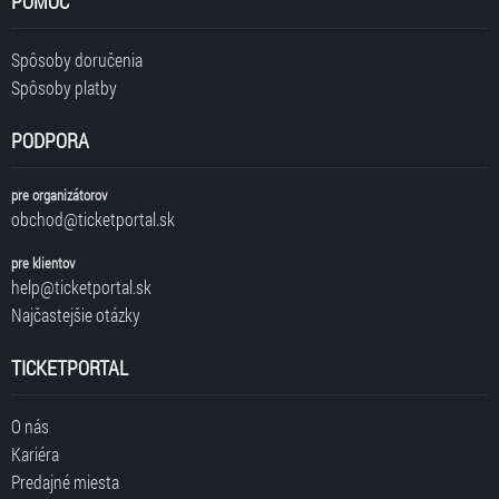
POMOC
Spôsoby doručenia
Spôsoby platby
PODPORA
pre organizátorov
obchod@ticketportal.sk
pre klientov
help@ticketportal.sk
Najčastejšie otázky
TICKETPORTAL
O nás
Kariéra
Predajné miesta