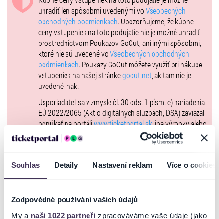
Trenčín 2026 a Trenčianskeho samosprávneho kraja.
uhradiť len spôsobmi uvedenými vo
Všeobecných
obchodných podmienkach
. Upozorňujeme, že kúpne
ceny vstupeniek na toto podujatie nie je možné uhradiť
prostredníctvom Poukazov GoOut, ani inými spôsobmi,
ktoré nie sú uvedené vo
Všeobecných obchodných
podmienkach
. Poukazy GoOut môžete využiť pri nákupe
vstupeniek na našej stránke
goout.net
, ak tam nie je
uvedené inak.
Usporiadateľ sa v zmysle čl. 30 ods. 1 písm. e) nariadenia
EÚ 2022/2065 (Akt o digitálnych službách, DSA) zaviazal
ponúkať na portáli
www.ticketportal.sk
, iba výrobky alebo
služby, ktoré sú v súlade s uplatniteľným právom
Európskej únie. Príslušné informácie a kontakty podľa
DSA nájdete na stránke
tu
.
Souhlas
Detaily
Nastavení reklam
Více o cookies
Zodpovědné používání vašich údajů
My a
naši 1022 partneři
zpracováváme vaše údaje (jako