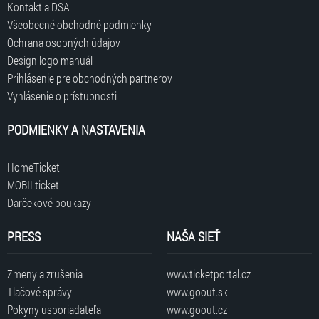
Kontakt a DSA
Všeobecné obchodné podmienky
Ochrana osobných údajov
Design logo manuál
Prihlásenie pre obchodných partnerov
Vyhlásenie o prístupnosti
PODMIENKY A NASTAVENIA
HomeTicket
MOBILticket
Darčekové poukazy
PRESS
NAŠA SIEŤ
Zmeny a zrušenia
www.ticketportal.cz
Tlačové správy
www.goout.sk
Pokyny usporiadateľa
www.goout.cz