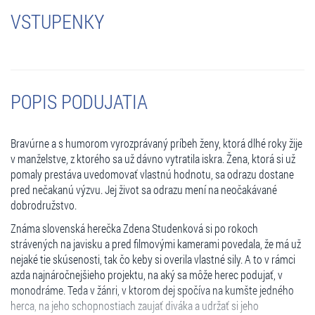
VSTUPENKY
POPIS PODUJATIA
Bravúrne a s humorom vyrozprávaný príbeh ženy, ktorá dlhé roky žije
v manželstve, z ktorého sa už dávno vytratila iskra. Žena, ktorá si už
pomaly prestáva uvedomovať vlastnú hodnotu, sa odrazu dostane
pred nečakanú výzvu. Jej život sa odrazu mení na neočakávané
dobrodružstvo.
Známa slovenská herečka Zdena Studenková si po rokoch
strávených na javisku a pred filmovými kamerami povedala, že má už
nejaké tie skúsenosti, tak čo keby si overila vlastné sily. A to v rámci
azda najnáročnejšieho projektu, na aký sa môže herec podujať, v
monodráme. Teda v žánri, v ktorom dej spočíva na kumšte jedného
herca, na jeho schopnostiach zaujať diváka a udržať si jeho