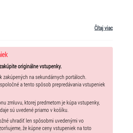
j cesty! Tentoraz sa môžete tešiť na Jesenný špeciál,
Čítaj viac
kať klasické pivá, ale limitované jesenné špeciály z
orickom centre Banskej Štiavnice, kde budete
niek
pujú.
zakúpite originálne vstupenky.
ilu Majstra pitia piva.
ek zakúpených na sekundárnych portáloch.
 spoločné a tento spôsob prepredávania vstupeniek
k. Počet vstupeniek je limitovaný, preto odporúčame
pnu zmluvu, ktorej predmetom je kúpa vstupenky,
údaje sú uvedené priamo v košíku.
vnice, výnimočné pivné špeciály a deň plný skvelých
možné uhradiť len spôsobmi uvedenými vo
zorňujeme, že kúpne ceny vstupeniek na toto