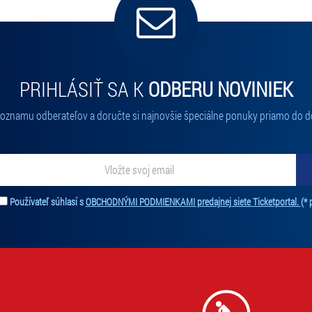
PRIHLÁSIŤ SA K
ODBERU NOVINIEK
 zoznamu odberateľov a doručte si najnovšie špeciálne ponuky priamo do d
ať novinky. Vaša adresa nebude zdieľaná s tretími stranami.
Používateľ súhlasí s
OBCHODNÝMI PODMIENKAMI predajnej siete Ticketportal.
(* 