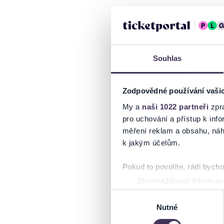
Souhlas
Zodpovědné používání vaši
My a
naši 1022 partneři
zpra
pro uchování a přístup k in
měření reklam a obsahu, náh
k jakým účelům.
Pokud to povolíte, rádi bych
Shromažďovali informace
Identifikovali vaše zaříz
Výběr
Zjistěte více o tom, jak zpr
Nutné
souhlasu
můžete kdykoliv změnit nebo 