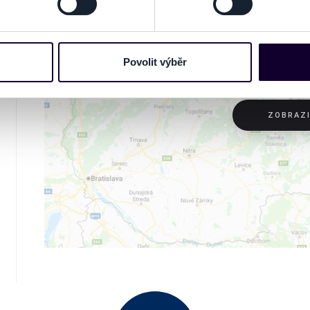
e soubory cookies a další obdobné technologie (dále jen „cooki
nebo vaší aktivitě na našich webových stránkách. Tyto informa
mace používáme např. k analýze návštěvnosti webu nebo k perso
Povolit výběr
dílet se svými partnery pro sociální média, inzerci a analýzy. 
cemi, které jste jim poskytli nebo které získali v důsledku toho,
 naleznete níže. Možnosti zpracování upravíte zaškrtnutím přís
ZOBRAZ
atí stránky v záložce „Cookies a jejich nastavení“.