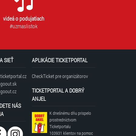
videá o podujatiach
#uzmaslistok
A SIEŤ
APLIKÁCIE TICKETPORTAL
icketportal.cz
CheckTicket pre organizátorov
goout.sk
TICKETPORTAL A DOBRÝ
goout.cz
ANJEL
DETE NÁS
NA
K dnešnému dňu prispelo
prostredníctvom
Ticketportalu
103931 klientov
na pomoc