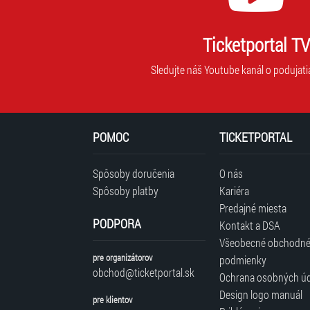
Ticketportal TV
Sledujte náš Youtube kanál o podujati
POMOC
TICKETPORTAL
Spôsoby doručenia
O nás
Spôsoby platby
Kariéra
Predajné miesta
PODPORA
Kontakt a DSA
Všeobecné obchodn
pre organizátorov
podmienky
obchod@ticketportal.sk
Ochrana osobných ú
Design logo manuál
pre klientov