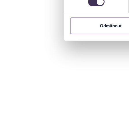
Na těchto stránkách využívám
informace o vašem zařízení 
osobní údaje. Získané infor
Odmítnout
Tyto informace můžeme také s
zkombinovat s dalšími informa
Jaké typy cookies používáme,
můžete kdykoliv změnit v záp