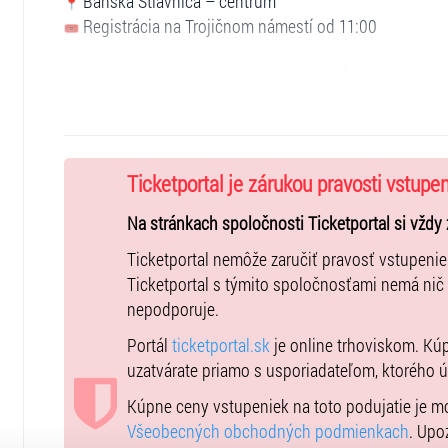
Banská Štiavnica – centrum
Registrácia na Trojičnom námestí od 11:00
Prichádza úplne nový formát obľúbenej Štiavnickej pivne
počas ktorého vás na jednotlivých zastávkach nebudú ča
rôznych slovenských aj zahraničných pivovarov.
Čaká vás pivná trasa cez 10 vybraných podnikov v hist
Ticketportal je zárukou pravosti vstupe
objavovať jedinečné sezónne pivá, ktoré sa bežne neča
Na stránkach spoločnosti Ticketportal si vždy 
Absolvujte všetky zastávky a získajte certifikát a meda
Ticketportal nemôže zaručiť pravosť vstupeni
Ticketportal s týmito spoločnosťami nemá nič
Vstupenky od 22 € sú už v predaji cez Ticketportal.s
nepodporuje.
zakúpiť si ich v predstihu.
Portál
ticketportal.sk
je online trhoviskom. Kú
uzatvárate priamo s usporiadateľom, ktorého 
Zažite neopakovateľnú atmosféru jesennej Banskej Štia
chutí.
Kúpne ceny vstupeniek na toto podujatie je 
Všeobecných obchodných podmienkach
. Upo