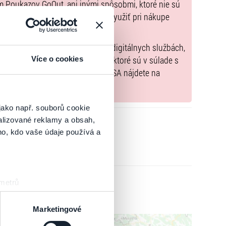
dne pre osoby staršie ako 18 rokov.
m Poukazov GoOut, ani inými spôsobmi, ktoré nie sú
enkach
. Poukazy GoOut môžete využiť pri nákupe
 nie je uvedené inak.
) nariadenia EÚ 2022/2065 (Akt o digitálnych službách,
tal.sk
, iba výrobky alebo služby, ktoré sú v súlade s
Více o cookies
né informácie a kontakty podľa DSA nájdete na
jako např. souborů cookie
alizované reklamy a obsah,
ho, kdo vaše údaje používá a
 metrů
sk prstu)
 podrobnostmi
. Svůj souhlas
Marketingové