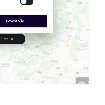
es“), které mohou sbírat
ce mohou představovat
nalizaci obsahu a reklam.
Povolit vše
Partneři tyto údaje mohou
 že používáte jejich služby.
lušné varianty. Svoji volbu
IŤ MAPU