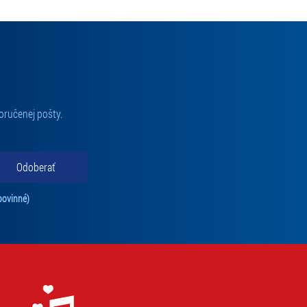
oručenej pošty.
Odoberať
Tento súhlas je povinný na odber newslettra. Bez súhlasu nie je možné vás pr
povinné)