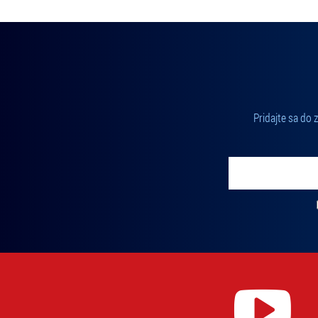
Pridajte sa do
Vložte svoj email
Zadajte svoju e-mailovú adresu, na ktorú vám budeme zasiel