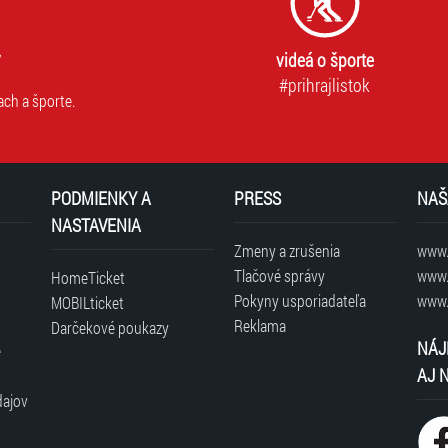
videá o športe
#prihrajlistok
ach a športe.
PODMIENKY A
PRESS
NAŠ
NASTAVENIA
Zmeny a zrušenia
www.t
Tlačové správy
www.
HomeTicket
Pokyny usporiadateľa
www.
MOBILticket
Reklama
Darčekové poukazy
NÁJ
é
AJ 
dajov