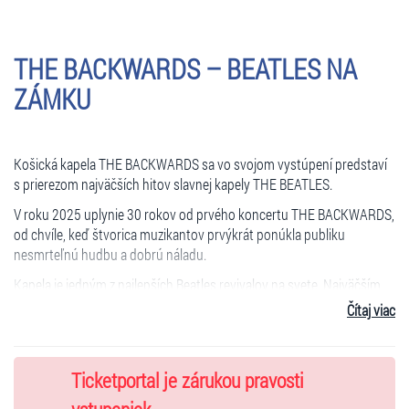
THE BACKWARDS –
BEATLES NA
Z
ÁMKU
Košická kapela THE BACKWARDS sa vo svojom vystúpení predstaví
s prierezom najväčších hitov slavnej kapely THE BEATLES.
V roku 2025 uplynie 30 rokov od prvého koncertu THE BACKWARDS,
od chvíle, keď štvorica muzikantov prvýkrát ponúkla publiku
nesmrteľnú hudbu a dobrú náladu.
Kapela je jedným z najlepších Beatles revivalov na svete. Najväčším
úspechom štvorice je dvojnásobné víťazstvo na prestižnom
Čítaj viac
Beatlefestu v New Yorku. Účinkovali tiež v muzikálových projektoch
na scénách Divadla Nová scéna v Bratislave, Divadla Spirála v Prahe a
Národného divadla moravskoslezského v Ostrave.
Ticketportal je zárukou pravosti