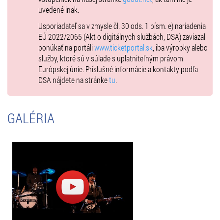
uvedené inak.
víno, nealko, kanapky, dezerty, ovocie.
Usporiadateľ sa v zmysle čl. 30 ods. 1 písm. e) nariadenia
EÚ 2022/2065 (Akt o digitálnych službách, DSA) zaviazal
INFORMÁCIE PRE NÁVŠTEVNÍKOV
ponúkať na portáli
www.ticketportal.sk
, iba výrobky alebo
Po odohratí 30minút predstavenia sa vstupné nevracia.
služby, ktoré sú v súlade s uplatniteľným právom
Deti od 10 rokov – cena vstupenky je bez nároku na zľavu.
Európskej únie. Príslušné informácie a kontakty podľa
DSA nájdete na stránke
tu
.
ODPORÚČAME
– včasný príchod
– teplé oblečenie (aj keď cez deň môže byť teplo, v noci sa ochladí)
– v prípade nepriaznivého počasia pršiplášť / nepremokavú bundu
GALÉRIA
(dáždniky nie sú z hľadiska bezpečnosti povolené)
V mieste konania na vás čakajú predajné stánky s občerstvením,
nápojmi a kvalitným zámockým vínom ako aj zámocká reštaurácia s
kvalitnou regionálnou kuchyňou a príjemným posedením na
zámockej terase.
Pravidlá usporiadateľa v prípade nepriaznivého počasia
Podujatie môže začať a aj prebiehať za nepriaznivého počasia (napr. v
daždi), a to v prípade, že je to akceptované interpretom a