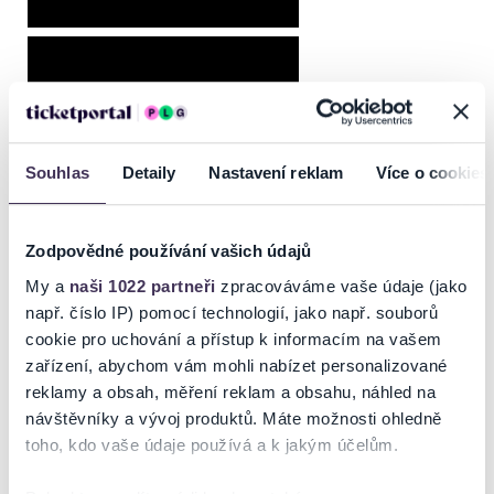
organizačným tímom. Podujatie môže byť prerušené (aj opakovane) a
potom opäť pokračovať, podujatie sa neruší vopred a v prípade, že v
čase začiatku podujatie prší, usporiadateľ si vyhradzuje právo
začiatok podujatia posunúť. Ak je predstavenie zrušené po viac ako
30 odohraných minútach nárok na vrátenie peňazí nevzniká. V
prípade nepriaznivého počasia odporúčame pršiplášť,
teplejšie/nepremokavé oblečenie a obuv. Počas predstavenia nie je
Souhlas
Detaily
Nastavení reklam
Více o cookies
možné používať dáždniky, pretože obmedzujú viditeľnosť.
Zodpovědné používání vašich údajů
My a
naši 1022 partneři
zpracováváme vaše údaje (jako
Odporúčané
např. číslo IP) pomocí technologií, jako např. souborů
cookie pro uchování a přístup k informacím na vašem
zařízení, abychom vám mohli nabízet personalizované
reklamy a obsah, měření reklam a obsahu, náhled na
návštěvníky a vývoj produktů. Máte možnosti ohledně
toho, kdo vaše údaje používá a k jakým účelům.