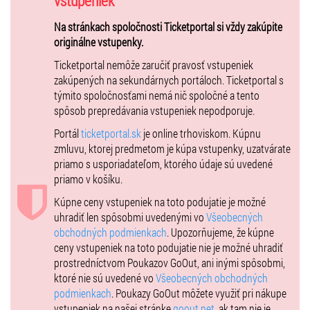
vstupeniek
Zloženie kapely:
Na stránkach spoločnosti Ticketportal si vždy zakúpite
John Lennon – Dalibor Štroncer
originálne vstupenky.
Paul McCartney – Miroslav Džunko
Ticketportal nemôže zaručiť pravosť vstupeniek
zakúpených na sekundárnych portáloch. Ticketportal s
George Harrison – František Suchanský
týmito spoločnosťami nemá nič spoločné a tento
Ringo Starr – Daniel Škorvaga
spôsob prepredávania vstupeniek nepodporuje.
Portál
ticketportal.sk
je online trhoviskom. Kúpnu
zmluvu, ktorej predmetom je kúpa vstupenky, uzatvárate
EXTERIÉR - zámocké nádvorie
priamo s usporiadateľom, ktorého údaje sú uvedené
Koncert sa uskutoční na historickom nádvorí zámku z 13.storočia v
priamo v košíku.
Pezinku a naše zámocké brány na koncert sa otvárajú 18:30hod.
Kúpne ceny vstupeniek na toto podujatie je možné
Začiatok: 20:00 hod.
uhradiť len spôsobmi uvedenými vo
Všeobecných
Miesto: Nádvorie pod holým nebom, Šimák Zámok Pezinok
obchodných podmienkach
. Upozorňujeme, že kúpne
Info: +421 33 79 89 000 /
hotel@zamokpezinok.sk
ceny vstupeniek na toto podujatie nie je možné uhradiť
www.zamokpezinok.sk
prostredníctvom Poukazov GoOut, ani inými spôsobmi,
ktoré nie sú uvedené vo
Všeobecných obchodných
podmienkach
. Poukazy GoOut môžete využiť pri nákupe
VIP stôl
- je možné si zakúpiť iba celý stôl pre 4 osoby alebo VIP
vstupeniek na našej stránke
goout.net
, ak tam nie je
ROYAL pre 2 osoby. VIP vstupenka zahŕňa: obsluha počas večera,