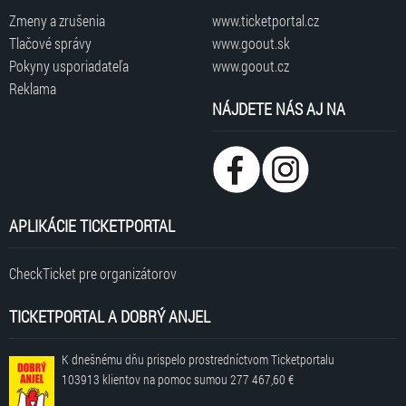
Zmeny a zrušenia
www.ticketportal.cz
Tlačové správy
www.goout.sk
Pokyny usporiadateľa
www.goout.cz
Reklama
NÁJDETE NÁS AJ NA
APLIKÁCIE TICKETPORTAL
CheckTicket pre organizátorov
TICKETPORTAL A DOBRÝ ANJEL
K dnešnému dňu prispelo prostredníctvom Ticketportalu
103913 klientov
na pomoc sumou
277 467,60 €