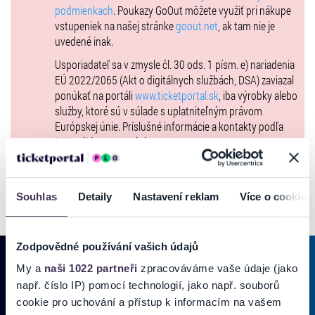
umenia máme.
podmienkach
. Poukazy GoOut môžete využiť pri nákupe
vstupeniek na našej stránke
goout.net
, ak tam nie je
Bude nám cťou ich privítať spolu na jednom pódiu. Ešte nikdy takto
uvedené inak.
spolu nevystupovali!
Usporiadateľ sa v zmysle čl. 30 ods. 1 písm. e) nariadenia
JANA KIRSCHNER
EÚ 2022/2065 (Akt o digitálnych službách, DSA) zaviazal
jedna z najlepších a najvýznamnejších slovenských speváčok,
ponúkať na portáli
www.ticketportal.sk
, iba výrobky alebo
skladateliek, textárok a viacnásobná
služby, ktoré sú v súlade s uplatniteľným právom
Európskej únie. Príslušné informácie a kontakty podľa
držiteľka hudobných ocenení z oblasti viacerých hudobných žánrov.
DSA nájdete na stránke
tu
.
KATARÍNA KNECHTOVÁ
jedna z najlepších a najvýznamnejších slovenských speváčok,
skladateliek a textárok. Okrem
Souhlas
Detaily
Nastavení reklam
Více o cookies
spevu vyniká aj v hre na klavír a gitaru. Je držiteľkou mnohých
hudobných ocenení.
Zodpovědné používání vašich údajů
SIMA MAGUŠINOVÁ rod. MARTAUSOVÁ
My a
naši 1022 partneři
zpracováváme vaše údaje (jako
Jedna z najlepších a najvýznamnejších slovenských speváčok -
např. číslo IP) pomocí technologií, jako např. souborů
pesničkárok, skladateliek a textárok.
PRIHLÁSIŤ SA K
ODBERU NOVINIEK
cookie pro uchování a přístup k informacím na vašem
Okrem spevu hrá aj na gitare a klavíri. Je držiteľkou mnohých