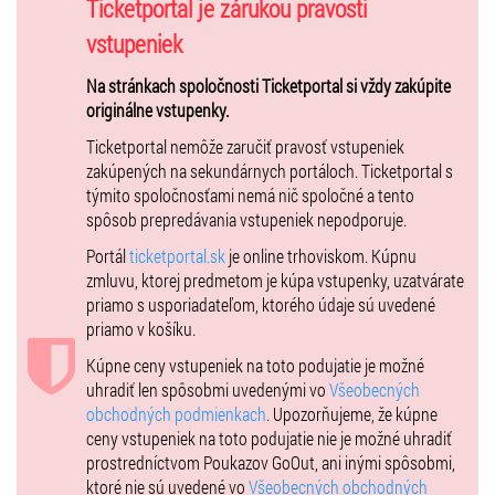
Podujatie TRIBUTE TO FREEDOM -POCTA SLOBODE , koncert na
Ticketportal je zárukou pravosti
hrade Devín, je už od roku 2009 neoddeliteľnou súčasťou kultúrneho
vstupeniek
a spoločenského diania v Bratislave, s presahom na celé Slovensko.
Na stránkach spoločnosti Ticketportal si vždy zakúpite
Už samotné miesto koncertu - Hrad Devín je jedným z
originálne vstupenky.
najimpozantnejších historických miest strednej Európy.
Ticketportal nemôže zaručiť pravosť vstupeniek
Táto mohutná dominanta je nielen symbolom základov slovenskej
zakúpených na sekundárnych portáloch. Ticketportal s
histórie, ale svojím významom siaha až do celoeurópskych súvislostí.
týmito spoločnosťami nemá nič spoločné a tento
Už v dávnoveku tu sídlili Kelti, po nich prišli Rimania a od 8. storočia
spôsob prepredávania vstupeniek nepodporuje.
to je jeden z najvýznamnejších slovanských hradov.
Portál
ticketportal.sk
je online trhoviskom. Kúpnu
Po skončení 2. svetovej vojny priamo pod ním prebiehala železná
zmluvu, ktorej predmetom je kúpa vstupenky, uzatvárate
opona...
priamo s usporiadateľom, ktorého údaje sú uvedené
priamo v košíku.
Devín je v tejto oblasti symbolom pre celú krajinu a postupne sa
stáva významným pamätným miestom pre všetkých občanov
Kúpne ceny vstupeniek na toto podujatie je možné
Slovenska.
uhradiť len spôsobmi uvedenými vo
Všeobecných
obchodných podmienkach
. Upozorňujeme, že kúpne
ceny vstupeniek na toto podujatie nie je možné uhradiť
15. ročník podujatia je dramaturgickou oslavou troch dám slovenskej
prostredníctvom Poukazov GoOut, ani inými spôsobmi,
hudobnej scény, ktoré patria medzi to najlepšie, čo v tejto sfére
ktoré nie sú uvedené vo
Všeobecných obchodných