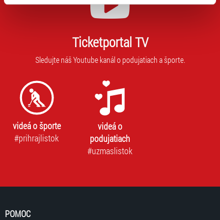
typy cookies používáme, naleznete níže. Možnosti
zpracování upravíte zaškrtnutím příslušné varianty. Svoji
volbu můžete kdykoliv změnit v zápatí stránky v záložce
Ticketportal TV
„Cookies a jejich nastavení“.
Sledujte náš Youtube kanál o podujatiach a športe.
videá o športe
videá o
#prihrajlistok
podujatiach
#uzmaslistok
POMOC