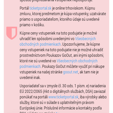
Portál
ticketportal.sk
je online trhoviskom. Kúpnu
Je to úžasné a jedinečné prepojenie umenia a histórie.
zmluvu, ktorej predmetom je kúpa vstupenky, uzatvárate
priamo s usporiadateľom, ktorého údaje sú uvedené
17. ročník
podujatia je svojou dramaturgiou prepojením umelcov –
priamo v košíku.
legendárnych skupín , ktoré sa svojou tvorbou výrazne zapísali do
Kúpne ceny vstupeniek na toto podujatie je možné
prezentácie hudobnej scény oboch krajín – Slovenskej a Českej
uhradiť len spôsobmi uvedenými vo
Všeobecných
republiky.
obchodných podmienkach
. Upozorňujeme, že kúpne
Bude nám cťou ich privítať spolu na jednom pódiu.
ceny vstupeniek na toto podujatie nie je možné uhradiť
prostredníctvom Poukazov GoOut, ani inými spôsobmi,
-HEX
ktoré nie sú uvedené vo
Všeobecných obchodných
Jedna z najlepších a najvýznamnejších slovenských poprockových
podmienkach
. Poukazy GoOut môžete využiť pri nákupe
skupín, ktorá vznikla v roku 1989 v Bratislave a neustále obohacuje
vstupeniek na našej stránke
goout.net
, ak tam nie je
našu hudobnú scénu o skvelé skladby, ktoré, už mnohé z nich, sa
uvedené inak.
stali nestarnúcimi hitmi. Za svoju tvorbu získali významné ocenenia:
Usporiadateľ sa v zmysle čl. 30 ods. 1 písm. e) nariadenia
Krištáľové krídlo a Cenu Anděl za slovenský album roku
EÚ 2022/2065 (Akt o digitálnych službách, DSA) zaviazal
-BUTY (CZ)
ponúkať na portáli
www.ticketportal.sk
, iba výrobky alebo
služby, ktoré sú v súlade s uplatniteľným právom
Je populárna česká hudobná skupina, ktorá vznikla v roku 1986
Európskej únie. Príslušné informácie a kontakty podľa
v Ostrave .Zakladajúcimi členmi sú Richard Kroczek a Radek