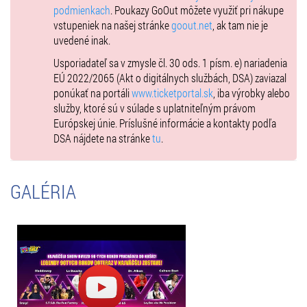
všetko pre Váš neopakovateľný zážitok.
podmienkach
. Poukazy GoOut môžete využiť pri nákupe
vstupeniek na našej stránke
goout.net
, ak tam nie je
Na vytvorenie nezabudnuteľnej atmosféry a zábavy prichádzajú tie
uvedené inak.
najväčšie hviezdy 90. rokov a moderátori večera🎤 MC Erik a GOGO.
🎤
Usporiadateľ sa v zmysle čl. 30 ods. 1 písm. e) nariadenia
EÚ 2022/2065 (Akt o digitálnych službách, DSA) zaviazal
ponúkať na portáli
www.ticketportal.sk
, iba výrobky alebo
🎟Vstupenky exkluzívne v predaji v sieti Ticketportal.❗
služby, ktoré sú v súlade s uplatniteľným právom
Európskej únie. Príslušné informácie a kontakty podľa
DSA nájdete na stránke
tu
.
Pre tých najnáročnejších je k dispozícii limitovaná kapacita VIP
vstupeniek, ktoré obsahujú catering! 🥂🍴
Sledujte naše podujatie aj na sociálnych sieťach Facebook a
GALÉRIA
Instagram, kde Vás pravidelne budeme zásobovať obsahom z tvorby
interpretov, zákulisia prípravy koncertu a zaujímavostiach od
interpretov.
Deti do 18 rokov majú s platnou vstupenkou povolený vstup do
areálu len v sprievode dospelej osoby!
Zmena programu a cien vyhradená.
Košice: