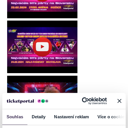
Sektor A13
Cena 149 eur
VIP balíček obsahuje:
Exkluzívne sedenie v sektore A13
exkluzívny VIP vstup s osobným umiestnením VIP hosťa
Exkluzívna VIP zóna v rámci sektora A13
VIP Catering - teplý a studený bufet situovaný vo vyhradenej VIP
zóne v rámci sektora A13
Víno, Prosecco, pivo, nealkoholické nápoje (post mix)
🚆 Pre dopravu na koncert vrelo odporúčame využiť vlaky ZSSK!
Nielen, že je to ekologickejšia alternatíva ale ako bonus, aj naši
interpreti využijú vlak na prepravu z Bratislavy do Košíc. Nechajte
auto doma a pridajte sa k nám na vlakovú cestu plnú zábavy a hudby!
🚆
Souhlas
Detaily
Nastavení reklam
Více o cookies