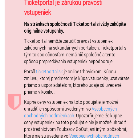
Ticketportal je zárukou pravosti
Line up plný legiend spolu s ich najväčšími hitmi:
vstupeniek
★
2 Unlimited
(hity: No Limit, Get Ready)
Na stránkach spoločnosti Ticketportal si vždy zakúpite
originálne vstupenky.
★
Haddaway
(hity: What Is Love, Life)
Ticketportal nemôže zaručiť pravosť vstupeniek
★
S.T.S.B. fka Fun Factory
(hity: Close to you, I Wanna Be with U)
zakúpených na sekundárnych portáloch. Ticketportal s
★
Eiffell 65
(hity: Blue - Da Ba Dee, Move your Body)
týmito spoločnosťami nemá nič spoločné a tento
spôsob prepredávania vstupeniek nepodporuje.
★
Culture Beat
(hit: Mr. Vain)
Portál
ticketportal.sk
je online trhoviskom. Kúpnu
★
La Bouche
(hity: Be My Lover, Sweet Dreams)
zmluvu, ktorej predmetom je kúpa vstupenky, uzatvárate
★
Dr. Alban
(hity: It’s My Life, Sing Hallelujah!)
priamo s usporiadateľom, ktorého údaje sú uvedené
priamo v košíku.
★
The KLF
(hit: 3AM Eternal)
Kúpne ceny vstupeniek na toto podujatie je možné
★
LayZee aka Mr.President
(hit: Coco Jamboo)
uhradiť len spôsobmi uvedenými vo
Všeobecných
★
Snap!
(hit: Rhythm is a Dancer)
obchodných podmienkach
. Upozorňujeme, že kúpne
ceny vstupeniek na toto podujatie nie je možné uhradiť
prostredníctvom Poukazov GoOut, ani inými spôsobmi,
DJ’s warm up začína už od 18:00 hodiny
- bary, občerstvenie, to
ktoré nie sú uvedené vo
Všeobecných obchodných