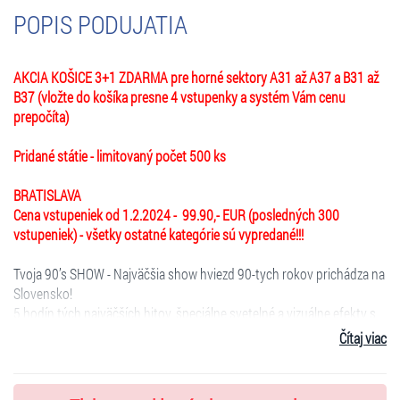
POPIS PODUJATIA
AKCIA KOŠICE 3+1 ZDARMA pre horné sektory A31 až A37 a B31 až
B37 (vložte do košíka presne 4 vstupenky a systém Vám cenu
prepočíta)
Pridané státie - limitovaný počet 500 ks
BRATISLAVA
Cena vstupeniek od 1.2.2024 - 99.90,- EUR (posledných 300
vstupeniek) - všetky ostatné kategórie sú vypredané!!!
Tvoja 90’s SHOW - Najväčšia show hviezd 90-tych rokov prichádza na
Slovensko!
5 hodín tých najväčších hitov, špeciálne svetelné a vizuálne efekty s
pódiom v strede, laserová show, LED obrazovky, pyrotechnika, to
Čítaj viac
všetko 23.2.2024 v Steel aréne v rámci osláv 18-tych narodenín a
24.2.2024 v v novootvorenej hale Pasienky v Bratislave.