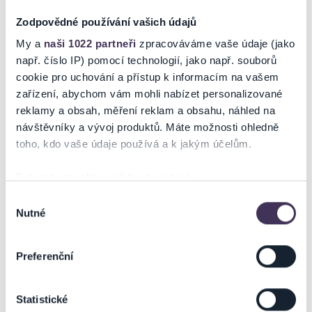
Zodpovědné používání vašich údajů
My a
naši 1022 partneři
zpracováváme vaše údaje (jako
např. číslo IP) pomocí technologií, jako např. souborů
cookie pro uchování a přístup k informacím na vašem
zařízení, abychom vám mohli nabízet personalizované
reklamy a obsah, měření reklam a obsahu, náhled na
návštěvníky a vývoj produktů. Máte možnosti ohledně
toho, kdo vaše údaje používá a k jakým účelům.
Pokud to povolíte, rádi bychom také:
Shromažďovali informace o vaší geografické poloze,
Výběr
Nutné
které mohou být přesné na několik metrů
souhlasu
Identifikovali vaše zařízení pomocí aktivního
skenování pro konkrétní charakteristiky (otisk prstu)
Preferenční
Zjistěte více o tom, jak zpracováváme vaše osobní
údaje, a nastavte si předvolby v
části s podrobnostmi
.
Statistické
Svůj souhlas můžete kdykoliv změnit nebo odvolat v