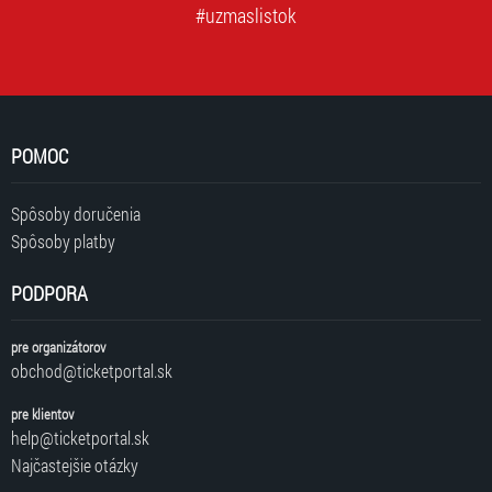
#uzmaslistok
POMOC
Spôsoby doručenia
Spôsoby platby
PODPORA
pre organizátorov
obchod@ticketportal.sk
pre klientov
help@ticketportal.sk
Najčastejšie otázky