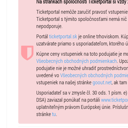
Na stránkach spoločnosti Ticketportal si vždy 
Repertoár skupiny:
Ticketportal nemôže zaručiť pravosť vstupeni
Kum ba Yah
Ticketportal s týmito spoločnosťami nemá nič
nepodporuje.
Motherless Child
Portál
ticketportal.sk
je online trhoviskom. Kú
Go Tell It On The Mountain
uzatvárate priamo s usporiadateľom, ktorého 
Poor Man Lazarus
Kúpne ceny vstupeniek na toto podujatie je 
Nobody Knows
Všeobecných obchodných podmienkach
. Upo
Soon I Will Be Done
podujatie nie je možné uhradiť prostredníctvo
uvedené vo
Všeobecných obchodných podmi
Swing Wing Low
vstupeniek na našej stránke
goout.net
, ak tam
Joshua Fit The Battle Of Jericho
Usporiadateľ sa v zmysle čl. 30 ods. 1 písm. e
I Will Sing Halleluja
DSA) zaviazal ponúkať na portáli
www.ticketpor
uplatniteľným právom Európskej únie. Prísluš
City Of God
stránke
tu
.
Precious Lord