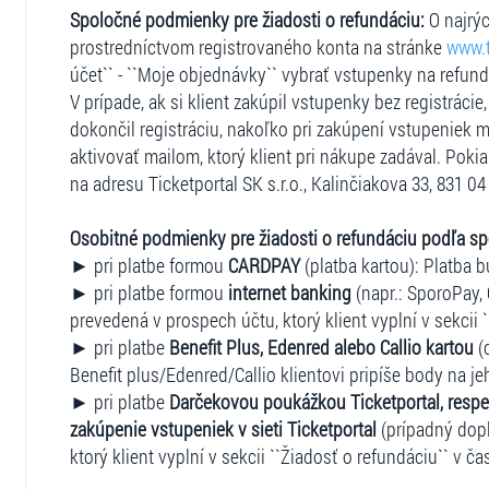
Spoločné podmienky pre žiadosti o refundáciu:
O najrýc
prostredníctvom registrovaného konta na stránke
www.t
účet`` - ``Moje objednávky`` vybrať vstupenky na refun
V prípade, ak si klient zakúpil vstupenky bez registráci
dokončil registráciu, nakoľko pri zakúpení vstupeniek m
aktivovať mailom, ktorý klient pri nákupe zadával. Pokia
na adresu Ticketportal SK s.r.o., Kalinčiakova 33, 831 04 
Osobitné podmienky pre žiadosti o refundáciu podľa s
► pri platbe formou
CARDPAY
(platba kartou): Platba b
► pri platbe formou
internet banking
(napr.: SporoPay, 
prevedená v prospech účtu, ktorý klient vyplní v sekcii 
► pri platbe
Benefit Plus, Edenred alebo Callio kartou
(
Benefit plus/Edenred/Callio klientovi pripíše body na je
► pri platbe
Darčekovou poukážkou Ticketportal, respe
zakúpenie vstupeniek v sieti Ticketportal
(prípadný dopl
ktorý klient vyplní v sekcii ``Žiadosť o refundáciu`` v ča