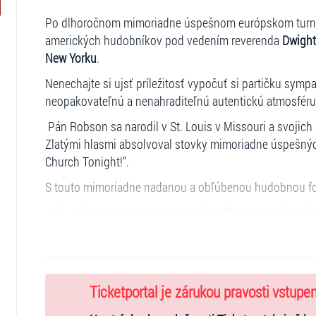
Po dlhoročnom mimoriadne úspešnom európskom turné 
amerických hudobníkov pod vedením reverenda
Dwight
New Yorku
.
Nenechajte si ujsť príležitosť vypočuť si partičku sympa
neopakovateľnú a nenahraditeľnú autentickú atmosféru
Pán Robson sa narodil v St. Louis v Missouri a svojich
Zlatými hlasmi absolvoval stovky mimoriadne úspešnýc
Church Tonight!”.
S touto mimoriadne nadanou a obľúbenou hudobnou fo
aj v súčasnosti spolupracuje niekoľko svetoznámych l
Michael Jackson
,
André Rieu, David Hasselhoff
,
Bonnie 
Ticketportal je zárukou pravosti vstupe
Trvanie koncertu je 2 X 60 minút s 20 minútovou prestáv