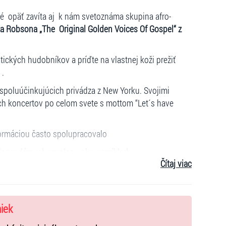
opäť zavíta aj k nám svetoznáma skupina afro-
a Robsona „The Original Golden Voices Of Gospel“ z
tických hudobníkov a príďte na vlastnej koži prežiť
 .
 spoluúčinkujúcich privádza z New Yorku. Svojimi
h koncertov po celom svete s mottom “Let´s have
rmáciou často spolupracovalo
egendárnych umelcov, ako napríklad:
Čítaj viac
Tyle
r,
Helene Fischer
...:
niek
kou, keď sa prezliekajú.