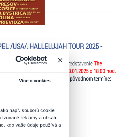
EL /USA/, HALLELUJAH TOUR 2025 -
kovateľ predaja oznamujeme, že predstavenie
The
 2025
, ktoré sa malo konať dňa
08.01.2025 o 18:00 hod.
ENÉ!
Predstavenie sa uskutoční
v pôvodnom termíne:
Více o cookies
jako např. souborů cookie
alizované reklamy a obsah,
stredí odznejú černošské spirituály, gospely a
ho, kdo vaše údaje používá a
jeme.