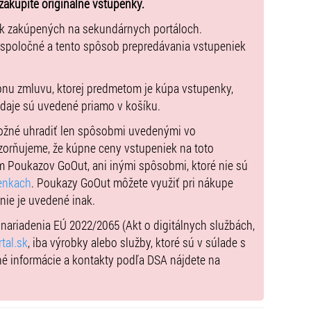
zakúpite originálne vstupenky.
ek zakúpených na sekundárnych portáloch.
 spoločné a tento spôsob prepredávania vstupeniek
pnu zmluvu, ktorej predmetom je kúpa vstupenky,
údaje sú uvedené priamo v košíku.
možné uhradiť len spôsobmi uvedenými vo
zorňujeme, že kúpne ceny vstupeniek na toto
m Poukazov GoOut, ani inými spôsobmi, ktoré nie sú
enkach
. Poukazy GoOut môžete využiť pri nákupe
 nie je uvedené inak.
) nariadenia EÚ 2022/2065 (Akt o digitálnych službách,
tal.sk
, iba výrobky alebo služby, ktoré sú v súlade s
né informácie a kontakty podľa DSA nájdete na