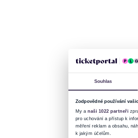
Souhlas
Zodpovědné používání vaši
My a
naši 1022 partneři
zpra
pro uchování a přístup k in
měření reklam a obsahu, náh
k jakým účelům.