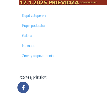
Kúpiť vstupenky
Popis podujatia
Galéria
Na mape
Zmeny a upozornenia
Pozvite aj priateľov: