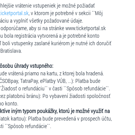
hlejšie vrátenie vstupeniek je možné požiadať
icketportal.sk
, v ktorom je potrebné v sekcii ``Môj
dáciu a vyplniť všetky požadované údaje.
e, odporúčame, aby si na stránke www.ticketportal.sk
u bola registrácia vytvorená a je potrebné konto
ľ boli vstupenky zaslané kuriérom je nutné ich doručiť
Bratislava.
pôsobu úhrady vstupného:
ude vrátená priamo na kartu, z ktorej bola hradená.
ČSOBpay, TatraPay, ePlatby VÚB, ...): Platba bude
``Žiadosť o refundáciu`` v časti ``Spôsob refundácie``.
cez platobnú bránu): Po vybavení žiadosti spoločnosť
ho konto.
ktíve iným typom poukážky, ktorú je možné využiť na
atok kartou): Platba bude prevedená v prospech účtu,
sti ``Spôsob refundácie``.