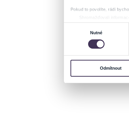
Pokud to povolíte, rádi bych
Shromažďovali informace
Identifikovali vaše zaříz
Výběr
Zjistěte více o tom, jak zpr
Nutné
souhlasu
můžete kdykoliv změnit nebo 
Na těchto stránkách využívám
informace o vašem zařízení 
osobní údaje. Získané infor
Odmítnout
Tyto informace můžeme také s
zkombinovat s dalšími informa
Jaké typy cookies používáme,
můžete kdykoliv změnit v záp