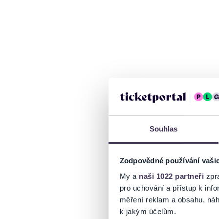
Souhlas
Zodpovědné používání vaši
My a
naši 1022 partneři
zpra
pro uchování a přístup k in
měření reklam a obsahu, náh
k jakým účelům.