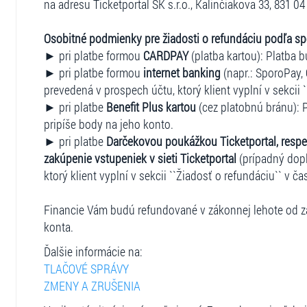
na adresu Ticketportal SK s.r.o., Kalinčiakova 33, 831 04 
Osobitné podmienky pre žiadosti o refundáciu podľa s
► pri platbe formou
CARDPAY
(platba kartou): Platba b
► pri platbe formou
internet banking
(napr.: SporoPay, 
prevedená v prospech účtu, ktorý klient vyplní v sekcii 
► pri platbe
Benefit Plus kartou
(cez platobnú bránu): P
pripíše body na jeho konto.
► pri platbe
Darčekovou poukážkou Ticketportal, respe
zakúpenie vstupeniek v sieti Ticketportal
(prípadný dopl
ktorý klient vyplní v sekcii ``Žiadosť o refundáciu`` v ča
Financie Vám budú refundované v zákonnej lehote od za
konta.
Ďalšie informácie na:
TLAČOVÉ SPRÁVY
ZMENY A ZRUŠENIA