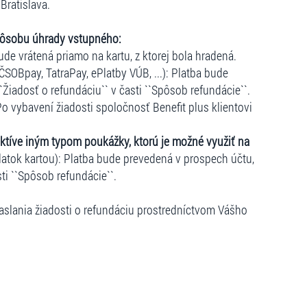
Bratislava.
pôsobu úhrady vstupného:
ude vrátená priamo na kartu, z ktorej bola hradená.
ČSOBpay, TatraPay, ePlatby VÚB, ...): Platba bude
``Žiadosť o refundáciu`` v časti ``Spôsob refundácie``.
o vybavení žiadosti spoločnosť Benefit plus klientovi
ktíve iným typom poukážky, ktorú je možné využiť na
atok kartou): Platba bude prevedená v prospech účtu,
sti ``Spôsob refundácie``.
slania žiadosti o refundáciu prostredníctvom Vášho