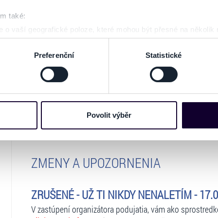
om také:
 o vaší geografické poloze, které mohou být přesné na několik
ení pomocí aktivního skenování pro konkrétní charakteristiky (oti
ZOBRAZ
acováváme vaše osobní údaje, a nastavte si předvolby v
části s
Preferenční
Statistické
odvolat v části Prohlášení o souborech cookie.
e soubory cookies a další obdobné technologie (dále jen „cooki
nebo vaší aktivitě na našich webových stránkách. Tyto informa
mace používáme např. k analýze návštěvnosti webu nebo k perso
Povolit výběr
dílet se svými partnery pro sociální média, inzerci a analýzy. 
cemi, které jste jim poskytli nebo které získali v důsledku toho,
 naleznete níže. Možnosti zpracování upravíte zaškrtnutím přís
ZMENY A UPOZORNENIA
atí stránky v záložce „Cookies a jejich nastavení“.
ZRUŠENÉ - UŽ TI NIKDY NENALETÍM - 17.0
V zastúpení organizátora podujatia, vám ako sprostred