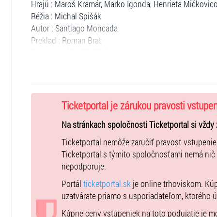
Hrajú : Maroš Kramár, Marko Igonda, Henrieta Mičkovicov
Réžia : Michal Spišák
Autor : Santiago Moncada
Preklad : Roman Brat
Divadlo MÚZA TEATRO
Predstavenie nie je vhodné pre mládež do 15 rokov.
Predaj len formou Hometicket !
Ticketportal je zárukou pravosti vstupe
Na stránkach spoločnosti Ticketportal si vždy 
Ticketportal nemôže zaručiť pravosť vstupeni
Ticketportal s týmito spoločnosťami nemá nič
nepodporuje.
Portál
ticketportal.sk
je online trhoviskom. Kú
uzatvárate priamo s usporiadateľom, ktorého 
Kúpne ceny vstupeniek na toto podujatie je 