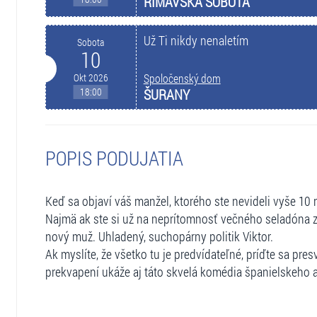
RIMAVSKÁ SOBOTA
Už Ti nikdy nenaletím
Sobota
10
Okt 2026
Spoločenský dom
18:00
ŠURANY
POPIS PODUJATIA
Keď sa objaví váš manžel, ktorého ste nevideli vyše 10 
Najmä ak ste si už na neprítomnosť večného seladóna 
nový muž. Uhladený, suchopárny politik Viktor.
Ak myslíte, že všetko tu je predvídateľné, príďte sa presve
prekvapení ukáže aj táto skvelá komédia španielskeho a