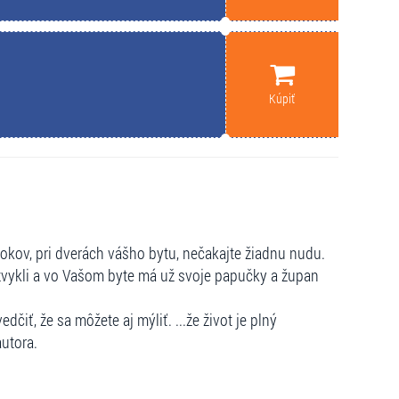
Kúpiť
rokov, pri dverách vášho bytu, nečakajte žiadnu nudu.
zvykli a vo Vašom byte má už svoje papučky a župan
dčiť, že sa môžete aj mýliť. ...že život je plný
utora.