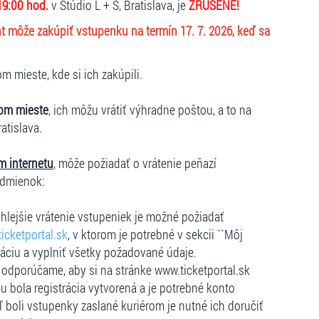
19:00 hod.
v Štúdio L + S, Bratislava, je
ZRUŠENÉ!
nt môže zakúpiť vstupenku na termín 17. 7. 2026, keď sa
 mieste, kde si ich zakúpili.
om mieste
, ich môžu vrátiť výhradne poštou, a to na
ratislava.
m internetu
, môže požiadať o vrátenie peňazí
odmienok:
hlejšie vrátenie vstupeniek je možné požiadať
icketportal.sk
, v ktorom je potrebné v sekcii ``Môj
dáciu a vyplniť všetky požadované údaje.
e, odporúčame, aby si na stránke www.ticketportal.sk
u bola registrácia vytvorená a je potrebné konto
ľ boli vstupenky zaslané kuriérom je nutné ich doručiť