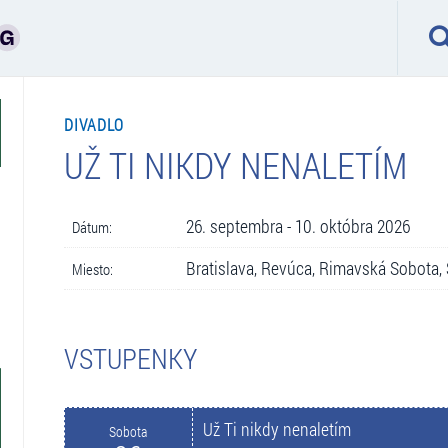
DIVADLO
UŽ TI NIKDY NENALETÍM
26. septembra - 10. októbra 2026
Dátum:
Bratislava, Revúca, Rimavská Sobota,
Miesto:
VSTUPENKY
Už Ti nikdy nenaletím
Sobota