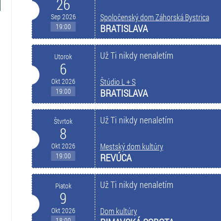
26
Sep 2026
Spoločenský dom Záhorská Bystrica
19:00
BRATISLAVA
Už Ti nikdy nenaletím
Utorok
6
Okt 2026
Štúdio L + S
19:00
BRATISLAVA
Už Ti nikdy nenaletím
Štvrtok
8
Okt 2026
Mestský dom kultúry
19:00
REVÚCA
Už Ti nikdy nenaletím
Piatok
9
Okt 2026
Dom kultúry
18:00