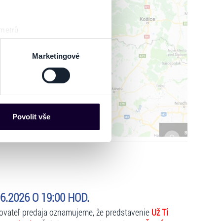
 metrů
sk prstu)
IŤ MAPU
 podrobnostmi
. Svůj souhlas
Marketingové
es“), které mohou sbírat
ce mohou představovat
nalizaci obsahu a reklam.
Povolit vše
Partneři tyto údaje mohou
 že používáte jejich služby.
lušné varianty. Svoji volbu
6.2026 O 19:00 HOD.
kovateľ predaja oznamujeme, že predstavenie
Už Ti