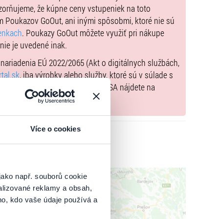
zorňujeme, že kúpne ceny vstupeniek na toto
m Poukazov GoOut, ani inými spôsobmi, ktoré nie sú
enkach
. Poukazy GoOut môžete využiť pri nákupe
 nie je uvedené inak.
) nariadenia EÚ 2022/2065 (Akt o digitálnych službách,
tal.sk
, iba výrobky alebo služby, ktoré sú v súlade s
né informácie a kontakty podľa DSA nájdete na
Více o cookies
jako např. souborů cookie
alizované reklamy a obsah,
ho, kdo vaše údaje používá a