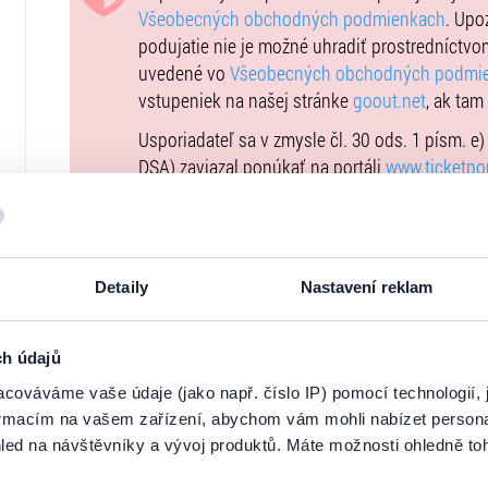
Všeobecných obchodných podmienkach
. Upo
podujatie nie je možné uhradiť prostredníctvo
uvedené vo
Všeobecných obchodných podmi
vstupeniek na našej stránke
goout.net
, ak tam
Usporiadateľ sa v zmysle čl. 30 ods. 1 písm. e
DSA) zaviazal ponúkať na portáli
www.ticketpor
uplatniteľným právom Európskej únie. Prísluš
stránke
tu
.
Detaily
Nastavení reklam
NA MAPE
ch údajů
cováváme vaše údaje (jako např. číslo IP) pomocí technologií, 
formacím na vašem zařízení, abychom vám mohli nabízet person
led na návštěvníky a vývoj produktů. Máte možnosti ohledně to