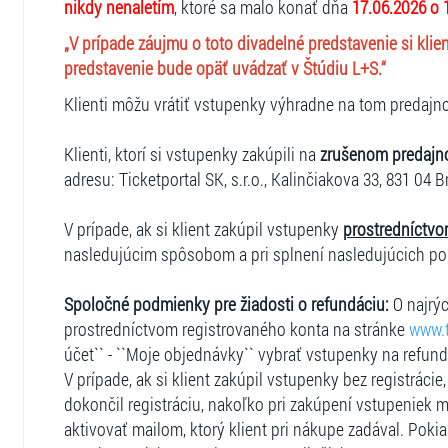
nikdy nenaletím
, ktoré sa malo konať dňa
17.06.2026 o 
„V prípade záujmu o toto divadelné predstavenie si klie
predstavenie bude opäť uvádzať v Štúdiu L+S.“
Klienti môžu vrátiť vstupenky výhradne na tom predajnom
Klienti, ktorí si vstupenky zakúpili na
zrušenom predajn
adresu: Ticketportal SK, s.r.o., Kalinčiakova 33, 831 04 B
V prípade, ak si klient zakúpil vstupenky
prostredníctvo
nasledujúcim spôsobom a pri splnení nasledujúcich p
Spoločné podmienky pre žiadosti o refundáciu:
O najrýc
prostredníctvom registrovaného konta na stránke
www.t
účet`` - ``Moje objednávky`` vybrať vstupenky na refun
V prípade, ak si klient zakúpil vstupenky bez registráci
dokončil registráciu, nakoľko pri zakúpení vstupeniek m
aktivovať mailom, ktorý klient pri nákupe zadával. Pokia