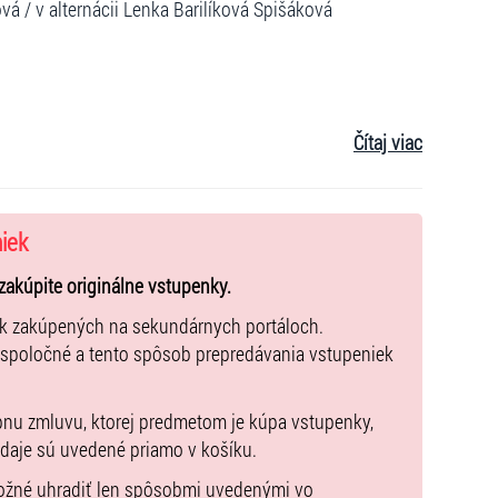
á / v alternácii Lenka Barilíková Spišáková
Čítaj viac
niek
zakúpite originálne vstupenky.
ek zakúpených na sekundárnych portáloch.
 spoločné a tento spôsob prepredávania vstupeniek
pnu zmluvu, ktorej predmetom je kúpa vstupenky,
údaje sú uvedené priamo v košíku.
možné uhradiť len spôsobmi uvedenými vo